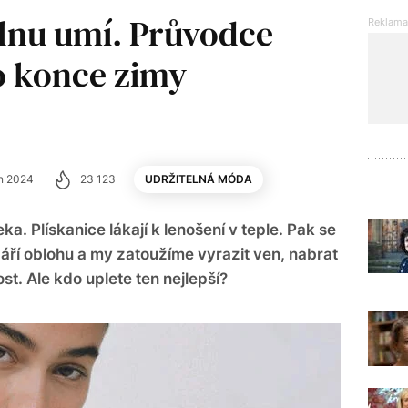
lnu umí. Průvodce
do konce zimy
en 2024
23 123
UDRŽITELNÁ MÓDA
a. Plískanice lákají k lenošení v teple. Pak se
áří oblohu a my zatoužíme vyrazit ven, nabrat
ost. Ale kdo uplete ten nejlepší?