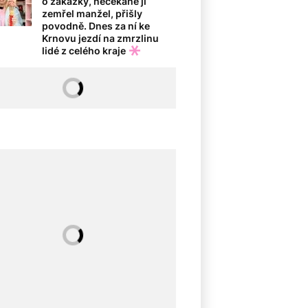
o zakázky, nečekaně jí
zemřel manžel, přišly
povodně. Dnes za ní ke
Krnovu jezdí na zmrzlinu
lidé z celého kraje