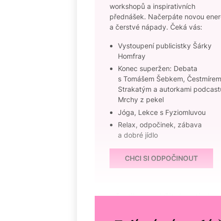
workshopů a inspirativních
přednášek. Načerpáte novou energ
a čerstvé nápady. Čeká vás:
Vystoupení publicistky Šárky
Homfray
Konec superžen: Debata
s Tomášem Šebkem, Čestmíre
Strakatým a autorkami podcast
Mrchy z pekel
Jóga, Lekce s Fyziomluvou
Relax, odpočinek, zábava
a dobré jídlo
CHCI SI ODPOČINOUT
Kromě etiky a udržitelnosti ale p
i kvalita.