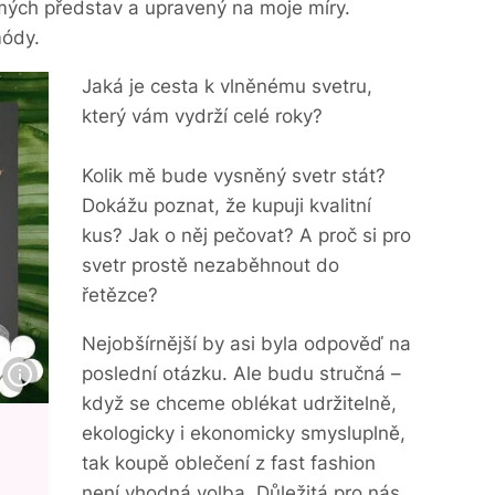
 mých představ a upravený na moje míry.
módy.
Jaká je cesta k vlněnému svetru,
který vám vydrží celé roky?
Kolik mě bude vysněný svetr stát?
Dokážu poznat, že kupuji kvalitní
kus? Jak o něj pečovat? A proč si pro
svetr prostě nezaběhnout do
řetězce?
Nejobšírnější by asi byla odpověď na
poslední otázku. Ale budu stručná –
když se chceme oblékat udržitelně,
ekologicky i ekonomicky smysluplně,
tak koupě oblečení z fast fashion
není vhodná volba. Důležitá pro nás