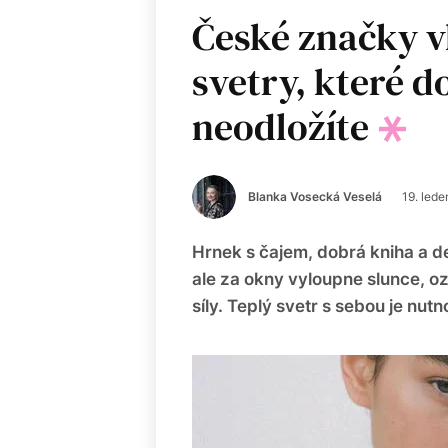
České značky v
svetry, které 
neodložíte
Blanka Vosecká Veselá
19. led
Hrnek s čajem, dobrá kniha a dek
ale za okny vyloupne slunce, oz
síly. Teplý svetr s sebou je nutn