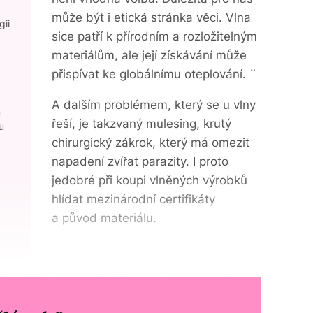
může být i etická stránka věci. Vlna
ii
sice patří k přírodním a rozložitelným
materiálům, ale její získávání může
přispívat ke globálnímu oteplování. ¨
A dalším problémem, který se u vlny
m
řeší, je takzvaný mulesing, krutý
u
chirurgický zákrok, který má omezit
napadení zvířat parazity. I proto
jedobré při koupi vlněných výrobků
hlídat mezinárodní certifikáty
a původ materiálu.
ři výběru toho nejlepšího svetru hraje roli