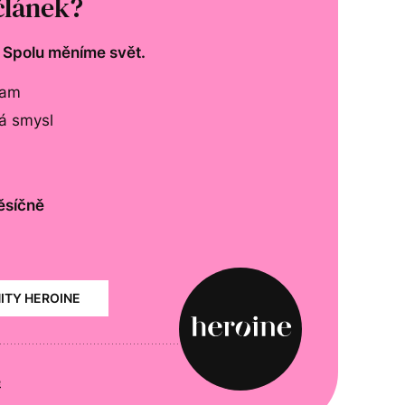
článek?
. Spolu měníme svět.
lam
má smysl
ěsíčně
NITY HEROINE
e