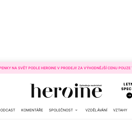
ENKY NA SVĚT PODLE HEROINE V PRODEJI! ZA VÝHODNĚJŠÍ CENU POUZE T
LET
SPEC
PODCAST
KOMENTÁŘE
SPOLEČNOST
VZDĚLÁVÁNÍ
VZTAHY