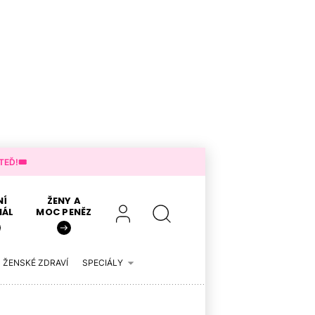
EĎ!🎟️
NÍ
ŽENY A
IÁL
MOC PENĚZ
ŽENSKÉ ZDRAVÍ
SPECIÁLY