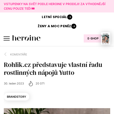
VSTUPENKY NA SVĚT PODLE HEROINE V PRODEJI! ZA VÝHODNĚJŠÍ
CENU POUZE TEĎ!🎟️
LETNÍ
SPECIÁL
ŽENY A
MOC PENĚZ
E-SHOP
KOMENTÁŘE
Rohlik.cz představuje vlastní řadu
rostlinných nápojů Yutto
30. leden 2023
20 071
BRANDSTORY