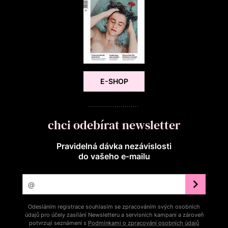
E-SHOP
chci odebírat newsletter
Pravidelná dávka nezávislosti
do vašeho e‑mailu
Odesláním registrace souhlasím se zpracováním svých osobních
údajů pro účely zasílání Newsletteru a servisních kampaní a zároveň
potvrzuji seznámení s
Podmínkami o zpracování osobních údajů