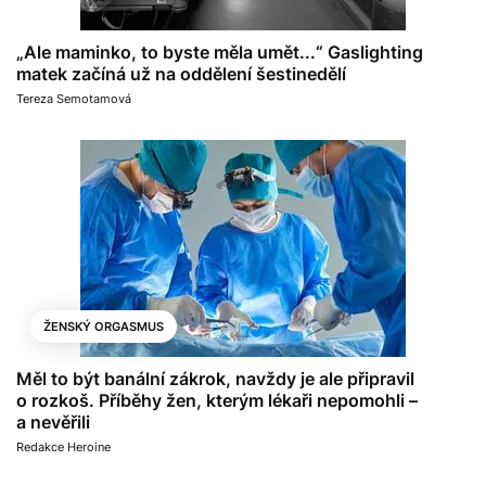
„Ale maminko, to byste měla umět...“ Gaslighting
matek začíná už na oddělení šestinedělí
Tereza Semotamová
ŽENSKÝ ORGASMUS
Měl to být banální zákrok, navždy je ale připravil
o rozkoš. Příběhy žen, kterým lékaři nepomohli –
a nevěřili
Redakce Heroine