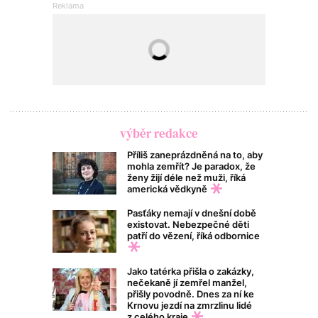
výběr redakce
Příliš zaneprázdněná na to, aby
mohla zemřít? Je paradox, že
ženy žijí déle než muži, říká
americká vědkyně
Pasťáky nemají v dnešní době
existovat. Nebezpečné děti
patří do vězení, říká odbornice
Jako tatérka přišla o zakázky,
nečekaně jí zemřel manžel,
přišly povodně. Dnes za ní ke
Krnovu jezdí na zmrzlinu lidé
z celého kraje