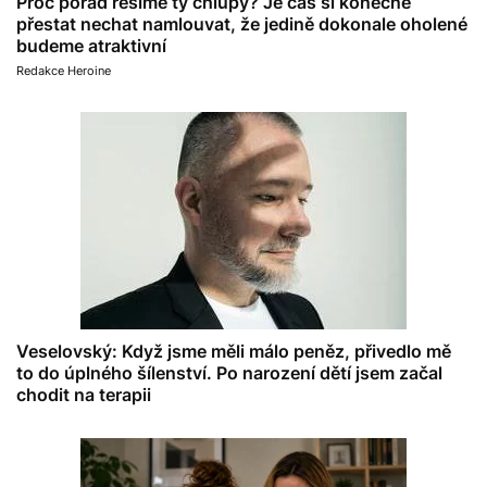
Proč pořád řešíme ty chlupy? Je čas si konečně
přestat nechat namlouvat, že jedině dokonale oholené
budeme atraktivní
Redakce Heroine
Veselovský: Když jsme měli málo peněz, přivedlo mě
to do úplného šílenství. Po narození dětí jsem začal
chodit na terapii