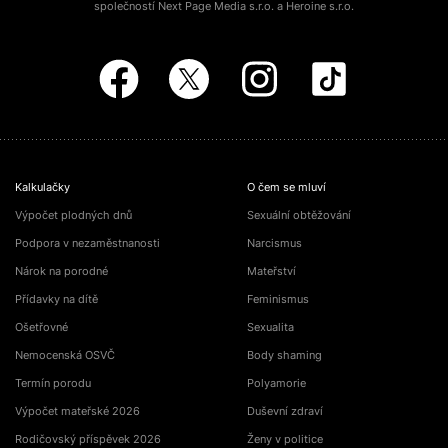
společností Next Page Media s.r.o. a Heroine s.r.o.
Kalkulačky
O čem se mluví
Výpočet plodných dnů
Sexuální obtěžování
Podpora v nezaměstnanosti
Narcismus
Nárok na porodné
Mateřství
Přídavky na dítě
Feminismus
Ošetřovné
Sexualita
Nemocenská OSVČ
Body shaming
Termín porodu
Polyamorie
Výpočet mateřské 2026
Duševní zdraví
Rodičovský příspěvek 2026
Ženy v politice