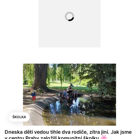
ŠKOLKA
Dneska děti vedou tihle dva rodiče, zítra jiní. Jak jsme
v centru Prahy založili komunitní školku