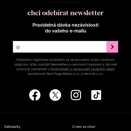
chci odebírat newsletter
Pravidelná dávka nezávislosti
do vašeho e‑mailu
Odesláním registrace souhlasím se zpracováním svých osobních
údajů pro účely zasílání Newsletteru a servisních kampaní a zároveň
potvrzuji seznámení s
Podmínkami o zpracování osobních údajů
společností Next Page Media s.r.o. a Heroine s.r.o.
Kalkulačky
O čem se mluví