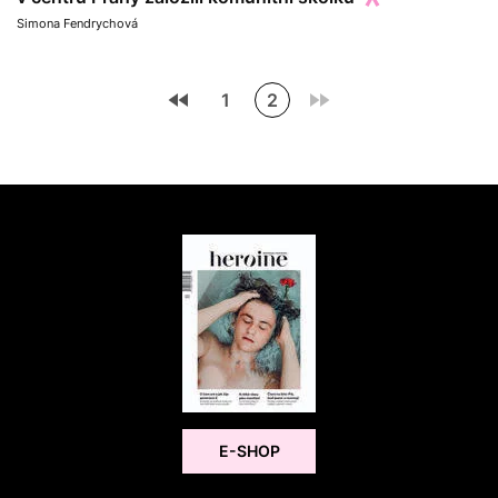
Simona Fendrychová
1
2
E-SHOP