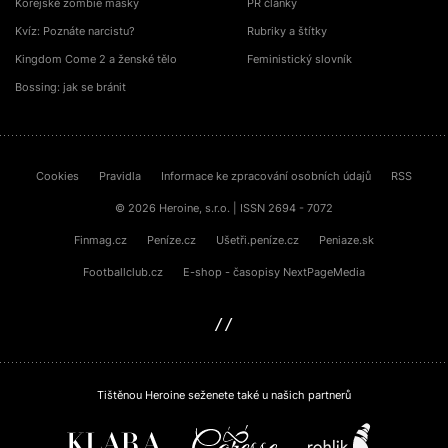
Korejské zombie masky
PR články
Kvíz: Poznáte narcistu?
Rubriky a štítky
Kingdom Come 2 a ženské tělo
Feministický slovník
Bossing: jak se bránit
Cookies
Pravidla
Informace ke zpracování osobních údajů
RSS
© 2026 Heroine, s.r.o. | ISSN 2694 - 7072
Finmag.cz
Peníze.cz
Ušetři.peníze.cz
Peniaze.sk
Footballclub.cz
E-shop - časopisy NextPageMedia
sinfin.digital
Tištěnou Heroine seženete také u našich partnerů