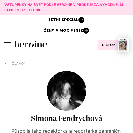
VSTUPENKY NA SVĚT PODLE HEROINE V PRODEJI! ZA VÝHODNĚJŠÍ
CENU POUZE TEĎ!🎟️
LETNÍ
SPECIÁL
ŽENY A
MOC PENĚZ
E-SHOP
ČLÁNKY
Simona Fendrychová
Působila jako redaktorka a reportérka zahraniční