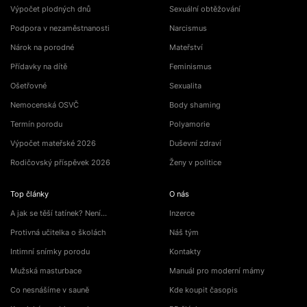
Výpočet plodných dnů
Sexuální obtěžování
Podpora v nezaměstnanosti
Narcismus
Nárok na porodné
Mateřství
Přídavky na dítě
Feminismus
Ošetřovné
Sexualita
Nemocenská OSVČ
Body shaming
Termín porodu
Polyamorie
Výpočet mateřské 2026
Duševní zdraví
Rodičovský příspěvek 2026
Ženy v politice
Top články
O nás
A jak se těší tatínek? Není…
Inzerce
Protivná učitelka o školách
Náš tým
Intimní snímky porodu
Kontakty
Mužská masturbace
Manuál pro moderní mámy
Co nesnášíme v sauně
Kde koupit časopis