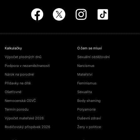
Kalkulačky
O čem se mluví
Výpočet plodných dnů
Sexuální obtěžování
Podpora v nezaměstnanosti
Narcismus
Nárok na porodné
Mateřství
Přídavky na dítě
Feminismus
Ošetřovné
Sexualita
Nemocenská OSVČ
Body shaming
Termín porodu
Polyamorie
Výpočet mateřské 2026
Duševní zdraví
Rodičovský příspěvek 2026
Ženy v politice