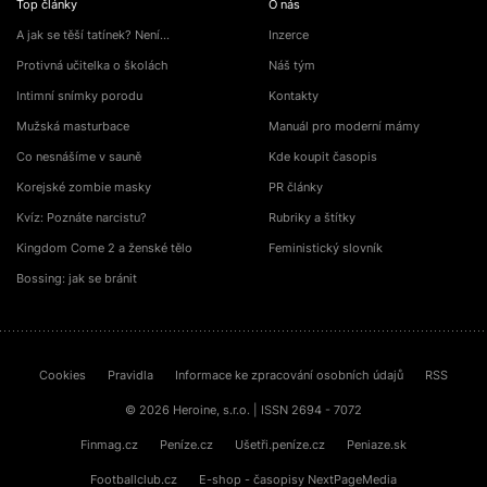
Top články
O nás
A jak se těší tatínek? Není…
Inzerce
Protivná učitelka o školách
Náš tým
Intimní snímky porodu
Kontakty
Mužská masturbace
Manuál pro moderní mámy
Co nesnášíme v sauně
Kde koupit časopis
Korejské zombie masky
PR články
Kvíz: Poznáte narcistu?
Rubriky a štítky
Kingdom Come 2 a ženské tělo
Feministický slovník
Bossing: jak se bránit
Cookies
Pravidla
Informace ke zpracování osobních údajů
RSS
© 2026 Heroine, s.r.o. | ISSN 2694 - 7072
Finmag.cz
Peníze.cz
Ušetři.peníze.cz
Peniaze.sk
Footballclub.cz
E-shop - časopisy NextPageMedia