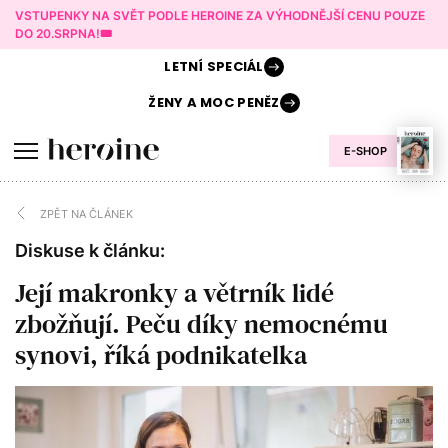
VSTUPENKY NA SVĚT PODLE HEROINE ZA VÝHODNĚJŠÍ CENU POUZE
DO 20.SRPNA!🎟️
LETNÍ
SPECIÁL
ŽENY A
MOC PENĚZ
E-SHOP
ZPĚT NA ČLÁNEK
Diskuse k článku:
Její makronky a větrník lidé
zbožňují. Peču díky nemocnému
synovi, říká podnikatelka