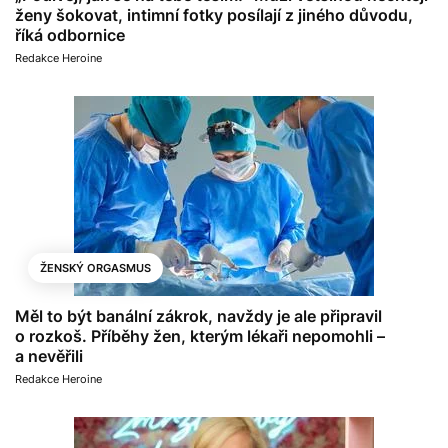
ženy šokovat, intimní fotky posílají z jiného důvodu,
říká odbornice
Redakce Heroine
ŽENSKÝ ORGASMUS
Měl to být banální zákrok, navždy je ale připravil
o rozkoš. Příběhy žen, kterým lékaři nepomohli –
a nevěřili
Redakce Heroine