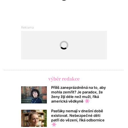
výběr redakce
Příliš zaneprázdněná na to, aby
mohla zemřít? Je paradox, že
ženy žijí déle než muži, říká
americká vědkyně
Pasťáky nemají v dnešní době
existovat. Nebezpečné děti
patří do vězení, říká odbornice