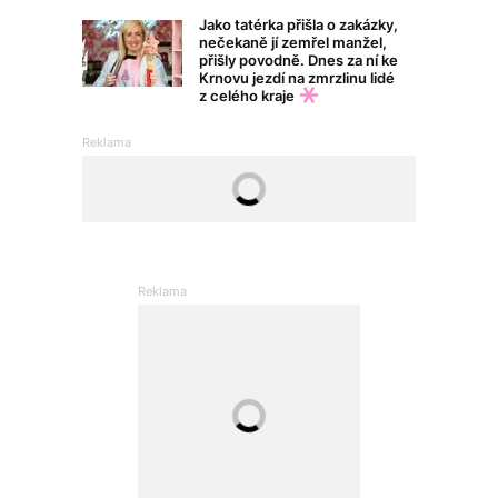
Jako tatérka přišla o zakázky,
nečekaně jí zemřel manžel,
přišly povodně. Dnes za ní ke
Krnovu jezdí na zmrzlinu lidé
z celého kraje