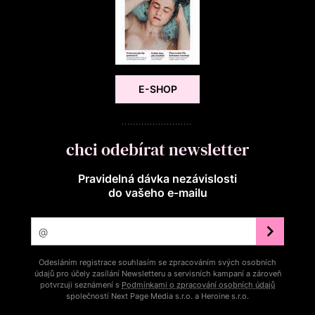
E-SHOP
chci odebírat newsletter
Pravidelná dávka nezávislosti
do vašeho e‑mailu
Odesláním registrace souhlasím se zpracováním svých osobních
údajů pro účely zasílání Newsletteru a servisních kampaní a zároveň
potvrzuji seznámení s
Podmínkami o zpracování osobních údajů
společností Next Page Media s.r.o. a Heroine s.r.o.