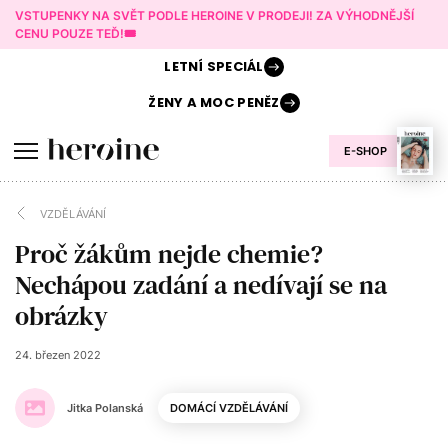
VSTUPENKY NA SVĚT PODLE HEROINE V PRODEJI! ZA VÝHODNĚJŠÍ
CENU POUZE TEĎ!🎟️
LETNÍ
SPECIÁL
ŽENY A
MOC PENĚZ
E-SHOP
VZDĚLÁVÁNÍ
Proč žákům nejde chemie?
Nechápou zadání a nedívají se na
obrázky
24. březen 2022
Jitka Polanská
DOMÁCÍ VZDĚLÁVÁNÍ