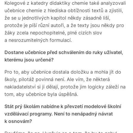
Kolegové z katedry didaktiky chemie také analyzovali
učebnice chemie z hlediska obtížnosti textů a zjistili,
že se u jednotlivých kapitol někdy zásadně liší,
protože je píší různí autoři, a že texty jsou někdy pro
žáky zcela nepochopitelné, plné cizích slov
a nesrozumitelných formulací.
Dostane učebnice před schválením do ruky uživatel,
kterému jsou určené?
Pro to, aby učebnice dostala doložku a mohla jít do
školy, pilotáž povinná není. Ale vím, že některá
nakladatelství si ji dělají, protože jim logicky záleží na
tom, aby učebnice byla úspěšná.
Stát prý školám nabídne k převzetí modelové školní
vzdělávací programy. Není to nenápadný návrat
k osnovám?