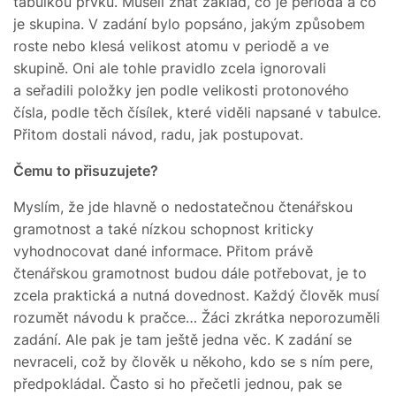
tabulkou prvků. Museli znát základ, co je perioda a co
je skupina. V zadání bylo popsáno, jakým způsobem
roste nebo klesá velikost atomu v periodě a ve
skupině. Oni ale tohle pravidlo zcela ignorovali
a seřadili položky jen podle velikosti protonového
čísla, podle těch čísílek, které viděli napsané v tabulce.
Přitom dostali návod, radu, jak postupovat.
Čemu to přisuzujete?
Myslím, že jde hlavně o nedostatečnou čtenářskou
gramotnost a také nízkou schopnost kriticky
vyhodnocovat dané informace. Přitom právě
čtenářskou gramotnost budou dále potřebovat, je to
zcela praktická a nutná dovednost. Každý člověk musí
rozumět návodu k pračce… Žáci zkrátka neporozuměli
zadání. Ale pak je tam ještě jedna věc. K zadání se
nevraceli, což by člověk u někoho, kdo se s ním pere,
předpokládal. Často si ho přečetli jednou, pak se