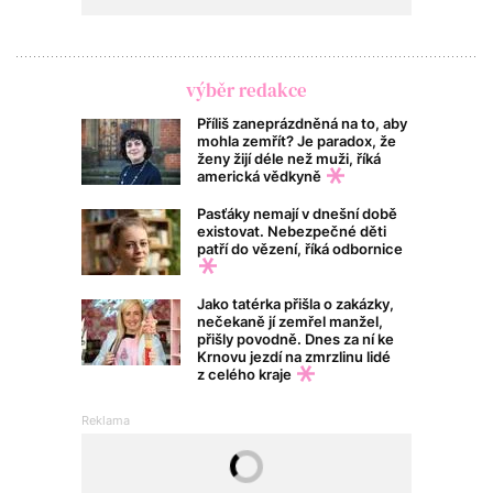
výběr redakce
Příliš zaneprázdněná na to, aby
mohla zemřít? Je paradox, že
ženy žijí déle než muži, říká
americká vědkyně
Pasťáky nemají v dnešní době
existovat. Nebezpečné děti
patří do vězení, říká odbornice
Jako tatérka přišla o zakázky,
nečekaně jí zemřel manžel,
přišly povodně. Dnes za ní ke
Krnovu jezdí na zmrzlinu lidé
z celého kraje