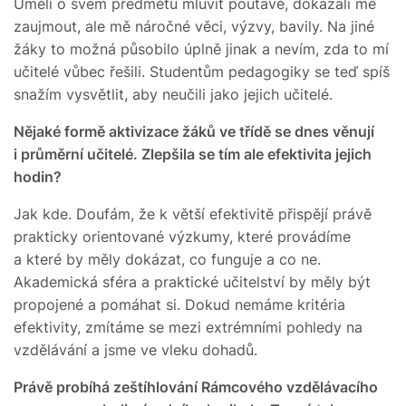
Uměli o svém předmětu mluvit poutavě, dokázali mě
zaujmout, ale mě náročné věci, výzvy, bavily. Na jiné
žáky to možná působilo úplně jinak a nevím, zda to mí
učitelé vůbec řešili. Studentům pedagogiky se teď spíš
snažím vysvětlit, aby neučili jako jejich učitelé.
Nějaké formě aktivizace žáků ve třídě se dnes věnují
i průměrní učitelé. Zlepšila se tím ale efektivita jejich
hodin?
Jak kde. Doufám, že k větší efektivitě přispějí právě
prakticky orientované výzkumy, které provádíme
a které by měly dokázat, co funguje a co ne.
Akademická sféra a praktické učitelství by měly být
propojené a pomáhat si. Dokud nemáme kritéria
efektivity, zmítáme se mezi extrémními pohledy na
vzdělávání a jsme ve vleku dohadů.
Právě probíhá zeštíhlování Rámcového vzdělávacího