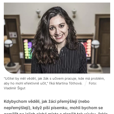
"Učitel by měl vědět, jak žák s učivem pracuje, kde má problém,
aby ho mohl efektivně učit," říká Martina Tóthová.
Foto:
Vladimír Šigut
Kdybychom věděli, jak žáci přemýšlejí (nebo
nepřemýšlejí), když píší písemku, mohli bychom se
zaměřit na jejich slabá místa a zlepšit tak výuku, řekla