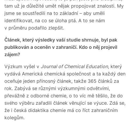
tam už je důležité umět nějak propojovat znalosti. My
jsme se soustředili na to základní – aby uměli
identifikovat, na co se úloha ptá. A to se nám
v průměru podařilo zlepšit.
Článek, který výsledky vaší studie shrnuje, byl pak
publikován a oceněn v zahraničí. Kdo o něj projevil
zájem?
Výzkum vyšel v
Journal of Chemical Education
, který
vydává Americká chemická společnost a ta každý den
oceňuje jeden přínosný článek, takže 365 článků za
rok. Zabývá se různými výzkumnými odvětvími,
převážně z odborné chemie, o to víc mě těšilo, že do
svého výběru zařadili článek věnující se výuce. Zdá se,
že i česká didaktika chemie má co říct zahraničním
kolegům.