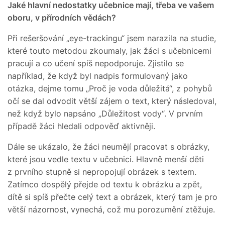
Jaké hlavní nedostatky učebnice mají, třeba ve vašem
oboru, v přírodních vědách?
Při rešeršování „eye-trackingu“ jsem narazila na studie,
které touto metodou zkoumaly, jak žáci s učebnicemi
pracují a co učení spíš nepodporuje. Zjistilo se
například, že když byl nadpis formulovaný jako
otázka, dejme tomu „Proč je voda důležitá“, z pohybů
očí se dal odvodit větší zájem o text, který následoval,
než když bylo napsáno „Důležitost vody“. V prvním
případě žáci hledali odpověď aktivněji.
Dále se ukázalo, že žáci neumějí pracovat s obrázky,
které jsou vedle textu v učebnici. Hlavně menší děti
z prvního stupně si nepropojují obrázek s textem.
Zatímco dospělý přejde od textu k obrázku a zpět,
dítě si spíš přečte celý text a obrázek, který tam je pro
větší názornost, vynechá, což mu porozumění ztěžuje.