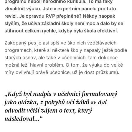
programu neboli národního kurikula. To má taky
zkvalitnit výuku. Jste v expertním panelu pro tuto
revizi. Je opravdu RVP přeplněné? Někdy naopak
slyším, že učiva základní školy není moc a dalo by se
stihnout celkem rychle, kdyby byla škola efektivní.
Zakopaný pes je asi spíš ve školních vzdělávacích
programech, které si některé školy napsaly ještě podle
starých osnov, ale také v učebnicích, tam dokonce
možná leží hlavní problém. O tom, že výuku do velké
míry ovlivňují právě učebnice, už je dost průzkumů.
Když byl nadpis v učebnici formulovaný
jako otázka, z pohybů očí žáků se dal
odvodit větší zájem o text, který
následoval...