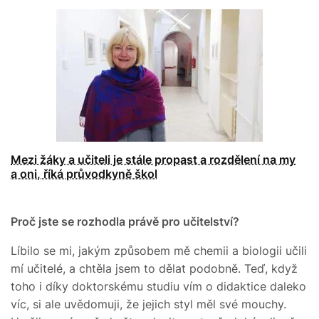
Mezi žáky a učiteli je stále propast a rozdělení na my
a oni, říká průvodkyně škol
Proč jste se rozhodla právě pro učitelství?
Líbilo se mi, jakým způsobem mě chemii a biologii učili
mí učitelé, a chtěla jsem to dělat podobně. Teď, když
toho i díky doktorskému studiu vím o didaktice daleko
víc, si ale uvědomuji, že jejich styl měl své mouchy.