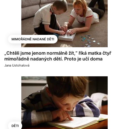
MIMOŘÁDNĚ NADANÉ DĚTI
„Chtěli jsme jenom normálně žít,“ říká matka čtyř
mimořádně nadaných dětí. Proto je učí doma
Jana Ustohalová
DĚTI