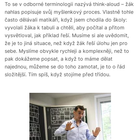
To se v odborné terminologii nazývá think-aloud – žák
nahlas popisuje svůj myšlenkový proces. Vlastně tohle
často dělávali matikáři, když jsem chodila do školy:
vyvolali žáka k tabuli a chtěli, aby počítal a přitom
vysvětloval, jak příklad řeší. Musíme si ale uvědomit,
že je to jiná situace, než když žák řeší úlohu jen pro
sebe. Myslíme obvykle rychleji a komplexněji, než to
pak dokážeme popsat, a když to máme dělat
najednou, můžeme se do toho zamotat, je to o řád
složitější. Tím spíš, když stojíme před třídou.