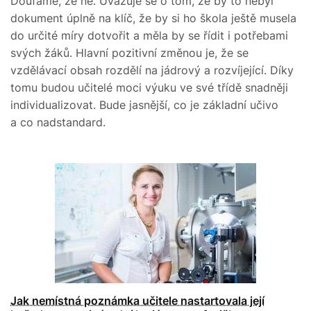
Doufáme, že ne. Uvažuje se o tom, že by to nebyl
dokument úplně na klíč, že by si ho škola ještě musela
do určité míry dotvořit a měla by se řídit i potřebami
svých žáků. Hlavní pozitivní změnou je, že se
vzdělávací obsah rozdělí na jádrový a rozvíjející. Díky
tomu budou učitelé moci výuku ve své třídě snadněji
individualizovat. Bude jasnější, co je základní učivo
a co nadstandard.
Jak nemístná poznámka učitele nastartovala její