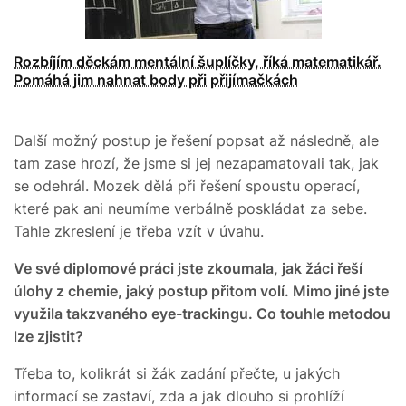
Rozbíjím děckám mentální šuplíčky, říká matematikář.
Pomáhá jim nahnat body při přijímačkách
Další možný postup je řešení popsat až následně, ale
tam zase hrozí, že jsme si jej nezapamatovali tak, jak
se odehrál. Mozek dělá při řešení spoustu operací,
které pak ani neumíme verbálně poskládat za sebe.
Tahle zkreslení je třeba vzít v úvahu.
Ve své diplomové práci jste zkoumala, jak žáci řeší
úlohy z chemie, jaký postup přitom volí. Mimo jiné jste
využila takzvaného eye-trackingu. Co touhle metodou
lze zjistit?
Třeba to, kolikrát si žák zadání přečte, u jakých
informací se zastaví, zda a jak dlouho si prohlíží