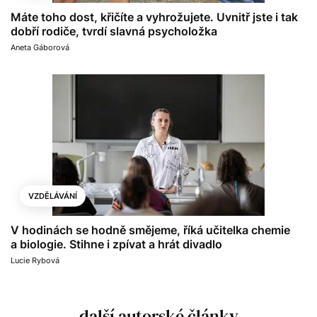
Máte toho dost, křičíte a vyhrožujete. Uvnitř jste i tak
dobří rodiče, tvrdí slavná psycholožka
Aneta Gáborová
VZDĚLÁVÁNÍ
V hodinách se hodně smějeme, říká učitelka chemie
a biologie. Stihne i zpívat a hrát divadlo
Lucie Rybová
další autorské články