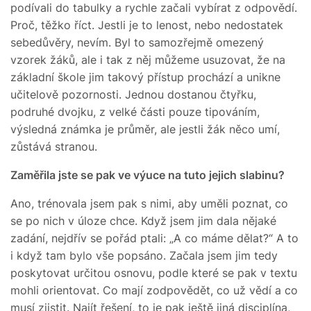
podívali do tabulky a rychle začali vybírat z odpovědí.
Proč, těžko říct. Jestli je to lenost, nebo nedostatek
sebedůvěry, nevím. Byl to samozřejmě omezený
vzorek žáků, ale i tak z něj můžeme usuzovat, že na
základní škole jim takový přístup prochází a unikne
učitelově pozornosti. Jednou dostanou čtyřku,
podruhé dvojku, z velké části pouze tipováním,
výsledná známka je průměr, ale jestli žák něco umí,
zůstává stranou.
Zaměřila jste se pak ve výuce na tuto jejich slabinu?
Ano, trénovala jsem pak s nimi, aby uměli poznat, co
se po nich v úloze chce. Když jsem jim dala nějaké
zadání, nejdřív se pořád ptali: „A co máme dělat?“ A to
i když tam bylo vše popsáno. Začala jsem jim tedy
poskytovat určitou osnovu, podle které se pak v textu
mohli orientovat. Co mají zodpovědět, co už vědí a co
musí zjistit. Najít řešení, to je pak ještě jiná disciplína,