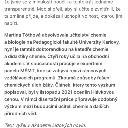
že jsme se z minulosti poučili a tentokrát jednáme
transparentně. Moc si přeji, aby si učitelé zvnitřnili, že
ta změna přijde, a dokázali uchopit volnost, kterou jim
nabízí.
Martina Tóthová
absolvovala učitelství chemie
a biologie na Pedagogické fakultě Univerzity Karlovy,
nyní je tamtéž doktorandkou na katedře chemie
a didaktiky chemie. Čtyři roky učila na obchodní
akademii. V současnosti pracuje v expertním
panelu MŠMT, kde se zabývá revizí rámcových
vzdělávacích programů. Zkoumá způsoby řešení
chemických úloh žáky. Článek, který tento výzkum
popisoval, byl v listopadu 2021 oceněn Hlávkovou
cenou. V rámci disertační práce připravuje obdobný
výzkum mezi budoucími učiteli chemie a dalších
přírodních věd.
Text vyšel v Akademii Lidových novin.