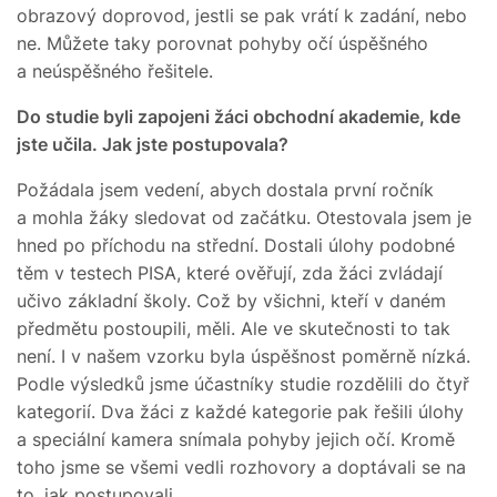
obrazový doprovod, jestli se pak vrátí k zadání, nebo
ne. Můžete taky porovnat pohyby očí úspěšného
a neúspěšného řešitele.
Do studie byli zapojeni žáci obchodní akademie, kde
jste učila. Jak jste postupovala?
Požádala jsem vedení, abych dostala první ročník
a mohla žáky sledovat od začátku. Otestovala jsem je
hned po příchodu na střední. Dostali úlohy podobné
těm v testech PISA, které ověřují, zda žáci zvládají
učivo základní školy. Což by všichni, kteří v daném
předmětu postoupili, měli. Ale ve skutečnosti to tak
není. I v našem vzorku byla úspěšnost poměrně nízká.
Podle výsledků jsme účastníky studie rozdělili do čtyř
kategorií. Dva žáci z každé kategorie pak řešili úlohy
a speciální kamera snímala pohyby jejich očí. Kromě
toho jsme se všemi vedli rozhovory a doptávali se na
to, jak postupovali.