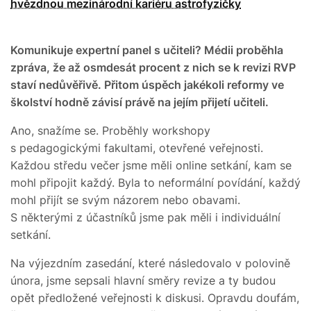
hvězdnou mezinárodní kariéru astrofyzičky
Komunikuje expertní panel s učiteli? Médii proběhla
zpráva, že až osmdesát procent z nich se k revizi RVP
staví nedůvěřivě. Přitom úspěch jakékoli reformy ve
školství hodně závisí právě na jejím přijetí učiteli.
Ano, snažíme se. Proběhly workshopy
s pedagogickými fakultami, otevřené veřejnosti.
Každou středu večer jsme měli online setkání, kam se
mohl připojit každý. Byla to neformální povídání, každý
mohl přijít se svým názorem nebo obavami.
S některými z účastníků jsme pak měli i individuální
setkání.
Na výjezdním zasedání, které následovalo v polovině
února, jsme sepsali hlavní směry revize a ty budou
opět předložené veřejnosti k diskusi. Opravdu doufám,