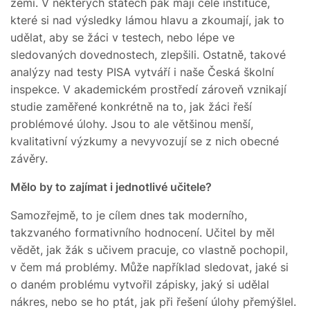
zemí. V některých státech pak mají celé instituce,
které si nad výsledky lámou hlavu a zkoumají, jak to
udělat, aby se žáci v testech, nebo lépe ve
sledovaných dovednostech, zlepšili. Ostatně, takové
analýzy nad testy PISA vytváří i naše Česká školní
inspekce. V akademickém prostředí zároveň vznikají
studie zaměřené konkrétně na to, jak žáci řeší
problémové úlohy. Jsou to ale většinou menší,
kvalitativní výzkumy a nevyvozují se z nich obecné
závěry.
Mělo by to zajímat i jednotlivé učitele?
Samozřejmě, to je cílem dnes tak moderního,
takzvaného formativního hodnocení. Učitel by měl
vědět, jak žák s učivem pracuje, co vlastně pochopil,
v čem má problémy. Může například sledovat, jaké si
o daném problému vytvořil zápisky, jaký si udělal
nákres, nebo se ho ptát, jak při řešení úlohy přemýšlel.