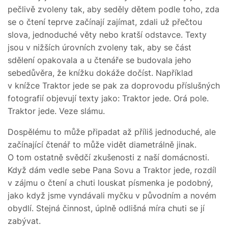
pečlivě zvoleny tak, aby seděly dětem podle toho, zda
se o čtení teprve začínají zajímat, zdali už přečtou
slova, jednoduché věty nebo kratší odstavce. Texty
jsou v nižších úrovních zvoleny tak, aby se část
sdělení opakovala a u čtenáře se budovala jeho
sebedůvěra, že knížku dokáže dočíst. Například
v knížce Traktor jede se pak za doprovodu příslušných
fotografií objevují texty jako: Traktor jede. Orá pole.
Traktor jede. Veze slámu.
Dospělému to může připadat až příliš jednoduché, ale
začínající čtenář to může vidět diametrálně jinak.
O tom ostatně svědčí zkušenosti z naší domácnosti.
Když dám vedle sebe Pana Sovu a Traktor jede, rozdíl
v zájmu o čtení a chuti louskat písmenka je podobný,
jako když jsme vyndávali myčku v původním a novém
obydlí. Stejná činnost, úplně odlišná míra chuti se jí
zabývat.