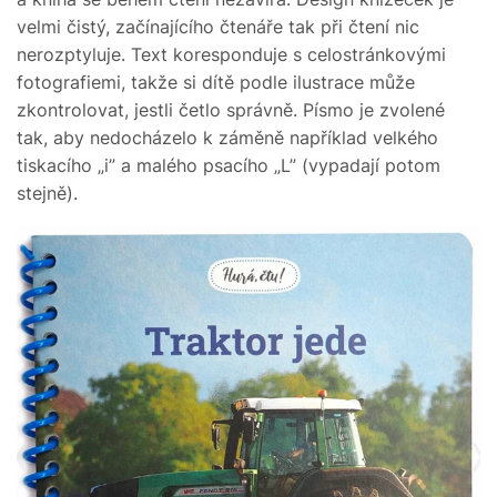
velmi čistý, začínajícího čtenáře tak při čtení nic
nerozptyluje. Text koresponduje s celostránkovými
fotografiemi, takže si dítě podle ilustrace může
zkontrolovat, jestli četlo správně. Písmo je zvolené
tak, aby nedocházelo k záměně například velkého
tiskacího „i” a malého psacího „L” (vypadají potom
stejně).