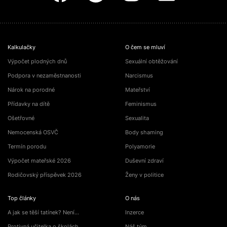
Kalkulačky
O čem se mluví
Výpočet plodných dnů
Sexuální obtěžování
Podpora v nezaměstnanosti
Narcismus
Nárok na porodné
Mateřství
Přídavky na dítě
Feminismus
Ošetřovné
Sexualita
Nemocenská OSVČ
Body shaming
Termín porodu
Polyamorie
Výpočet mateřské 2026
Duševní zdraví
Rodičovský příspěvek 2026
Ženy v politice
Top články
O nás
A jak se těší tatínek? Není…
Inzerce
Protivná učitelka o školách
Náš tým