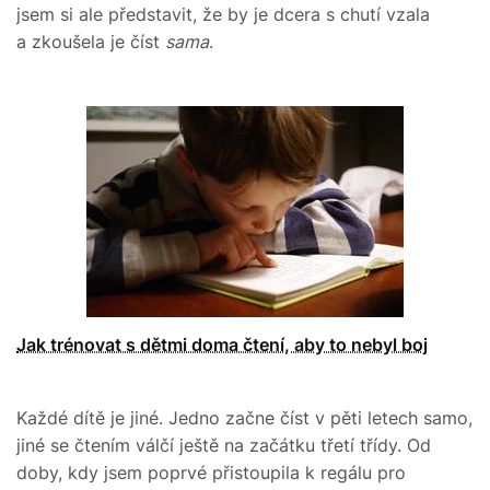
jsem si ale představit, že by je dcera s chutí vzala
a zkoušela je číst
sama
.
Jak trénovat s dětmi doma čtení, aby to nebyl boj
Každé dítě je jiné. Jedno začne číst v pěti letech samo,
jiné se čtením válčí ještě na začátku třetí třídy. Od
doby, kdy jsem poprvé přistoupila k regálu pro