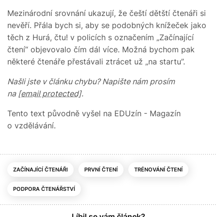
Mezinárodní srovnání ukazují, že čeští dětští čtenáři si
nevěří. Přála bych si, aby se podobných knížeček jako
těch z Hurá, čtu! v policích s označením „Začínající
čtení“ objevovalo čím dál více. Možná bychom pak
některé čtenáře přestávali ztrácet už „na startu”.
Našli jste v článku chybu? Napište nám prosím
na
[email protected]
.
Tento text původně vyšel na EDUzín - Magazín
o vzdělávání.
ZAČÍNAJÍCÍ ČTENÁŘI
PRVNÍ ČTENÍ
TRÉNOVÁNÍ ČTENÍ
PODPORA ČTENÁŘSTVÍ
Líbil se vám článek?