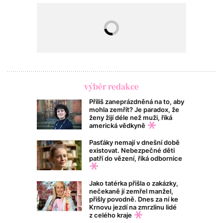
výběr redakce
Příliš zaneprázdněná na to, aby
mohla zemřít? Je paradox, že
ženy žijí déle než muži, říká
americká vědkyně
Pasťáky nemají v dnešní době
existovat. Nebezpečné děti
patří do vězení, říká odbornice
Jako tatérka přišla o zakázky,
nečekaně jí zemřel manžel,
přišly povodně. Dnes za ní ke
Krnovu jezdí na zmrzlinu lidé
z celého kraje