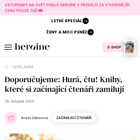
VSTUPENKY NA SVĚT PODLE HEROINE V PRODEJI! ZA VÝHODNĚJŠÍ
CENU POUZE TEĎ!🎟️
LETNÍ
SPECIÁL
ŽENY A
MOC PENĚZ
E-SHOP
VZDĚLÁVÁNÍ
Doporučujeme: Hurá, čtu! Knihy,
které si začínající čtenáři zamilují
05. listopad 2023
Aneta Gáborová
ZAČÍNAJÍCÍ ČTENÁŘI