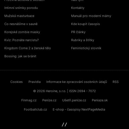
Intimní snímky porodu
Kontakty
Mužská masturbace
Manuál pro moderní mámy
Co nesnášíme v sauně
Kde koupit časopis
Korejské zombie masky
PR články
Kvíz: Poznáte narcistu?
Rubriky a štítky
Kingdom Come 2 a ženské tělo
Feministický slovník
Bossing: jak se bránit
Cookies
Pravidla
Informace ke zpracování osobních údajů
RSS
© 2026 Heroine, s.r.o. | ISSN 2694 - 7072
Finmag.cz
Peníze.cz
Ušetři.peníze.cz
Peniaze.sk
Footballclub.cz
E-shop - časopisy NextPageMedia
sinfin.digital