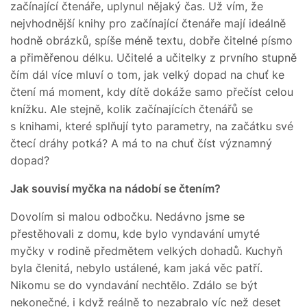
začínající čtenáře, uplynul nějaký čas. Už vím, že
nejvhodnější knihy pro začínající čtenáře mají ideálně
hodně obrázků, spíše méně textu, dobře čitelné písmo
a přiměřenou délku. Učitelé a učitelky z prvního stupně
čím dál více mluví o tom, jak velký dopad na chuť ke
čtení má moment, kdy dítě dokáže samo přečíst celou
knížku. Ale stejně, kolik začínajících čtenářů se
s knihami, které splňují tyto parametry, na začátku své
čtecí dráhy potká? A má to na chuť číst významný
dopad?
Jak souvisí myčka na nádobí se čtením?
Dovolím si malou odbočku. Nedávno jsme se
přestěhovali z domu, kde bylo vyndavání umyté
myčky v rodině předmětem velkých dohadů. Kuchyň
byla členitá, nebylo ustálené, kam jaká věc patří.
Nikomu se do vyndavání nechtělo. Zdálo se být
nekonečné, i když reálně to nezabralo víc než deset