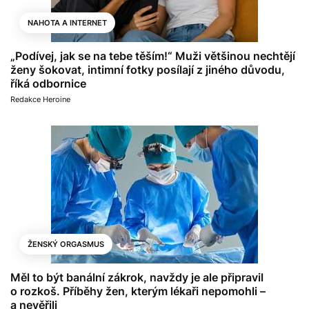
NAHOTA A INTERNET
„Podívej, jak se na tebe těším!“ Muži většinou nechtějí
ženy šokovat, intimní fotky posílají z jiného důvodu,
říká odbornice
Redakce Heroine
ŽENSKÝ ORGASMUS
Měl to být banální zákrok, navždy je ale připravil
o rozkoš. Příběhy žen, kterým lékaři nepomohli –
a nevěřili