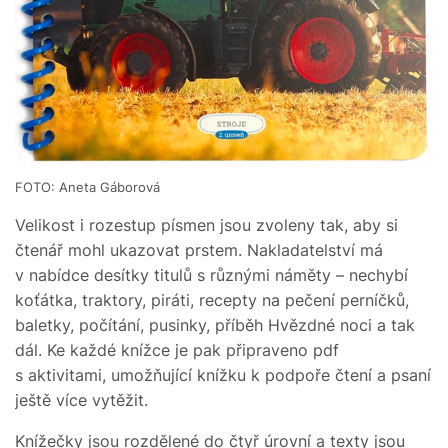
FOTO: Aneta Gáborová
Velikost i rozestup písmen jsou zvoleny tak, aby si
čtenář mohl ukazovat prstem. Nakladatelství má
v nabídce desítky titulů s různými náměty – nechybí
koťátka, traktory, piráti, recepty na pečení perníčků,
baletky, počítání, pusinky, příběh Hvězdné noci a tak
dál. Ke každé knížce je pak připraveno pdf
s aktivitami, umožňující knížku k podpoře čtení a psaní
ještě více vytěžit.
Knížečky jsou rozdělené do čtyř úrovní a texty jsou