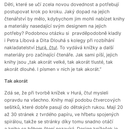
Děti, které se učí zcela novou dovednost a potřebují
postupovat krok po kroku. Jaký dopad na jejich
čtenářství by mělo, kdybychom jim mohli nabízet knihy
a materiály nasedající svým designem na jejich
potřeby? Podobnou otázku si pravděpodobně kladly
i Petra Líbová a Dita Dlouhá s kolegy při rozbíhání
nakladatelství
Hurá, čtu!
. To vydává knížky a další
materiály pro začínající čtenáře. Jak sami píší, jejich
knihy jsou „tak akorát velké, tak akorát tlusté, tak
akorát dlouhé. I písmen v nich je tak akorát.”
Tak akorát
Zdá se, že při tvorbě knížek v Hurá, čtu! mysleli
opravdu na všechno. Knihy mají podobu čtvercových
sešitků, které dobře pasují do dětských rukou. Mají 20
až 30 stránek z tvrdého papíru, ve hřbetu spojených
spirálou, takže se stránky díky tomu snadno otáčí
a kniha se během čtení nezavírá. Design knížeček je