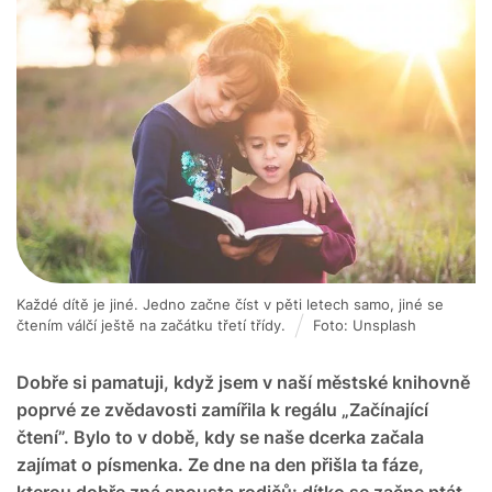
Každé dítě je jiné. Jedno začne číst v pěti letech samo, jiné se
čtením válčí ještě na začátku třetí třídy.
Foto: Unsplash
Dobře si pamatuji, když jsem v naší městské knihovně
poprvé ze zvědavosti zamířila k regálu „Začínající
čtení”. Bylo to v době, kdy se naše dcerka začala
zajímat o písmenka. Ze dne na den přišla ta fáze,
kterou dobře zná spousta rodičů: dítko se začne ptát,