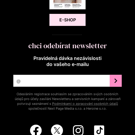
E-SHOP
chci odebírat newsletter
Pravidelná dávka nezávislosti
do vašeho e‑mailu
Odesláním registrace souhlasím se zpracováním svých osobních
údajů pro účely zasílání Newsletteru a servisních kampaní a zároveň
potvrzuji seznámení s
Podmínkami o zpracování osobních údajů
společností Next Page Media s.r.o. a Heroine s.r.o.