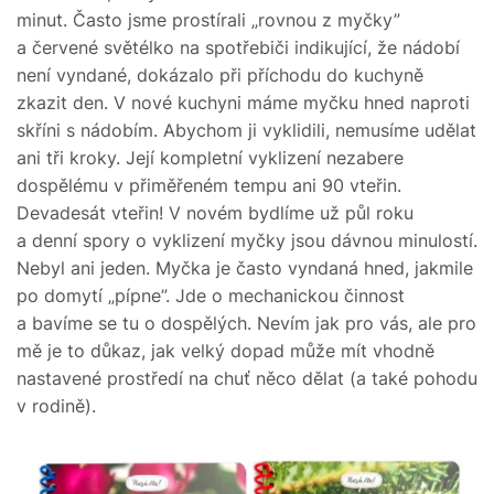
minut. Často jsme prostírali „rovnou z myčky”
a červené světélko na spotřebiči indikující, že nádobí
není vyndané, dokázalo při příchodu do kuchyně
zkazit den. V nové kuchyni máme myčku hned naproti
skříni s nádobím. Abychom ji vyklidili, nemusíme udělat
ani tři kroky. Její kompletní vyklizení nezabere
dospělému v přiměřeném tempu ani 90 vteřin.
Devadesát vteřin! V novém bydlíme už půl roku
a denní spory o vyklizení myčky jsou dávnou minulostí.
Nebyl ani jeden. Myčka je často vyndaná hned, jakmile
po domytí „pípne”. Jde o mechanickou činnost
a bavíme se tu o dospělých. Nevím jak pro vás, ale pro
mě je to důkaz, jak velký dopad může mít vhodně
nastavené prostředí na chuť něco dělat (a také pohodu
v rodině).