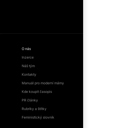
O nás
Inzerce
Náš tým
Kontakty
Manuál pro moderní mámy
Kde koupit časopis
PR články
Rubriky a štítky
Feministický slovník