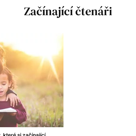
Začínající čtenáři
které si začínající