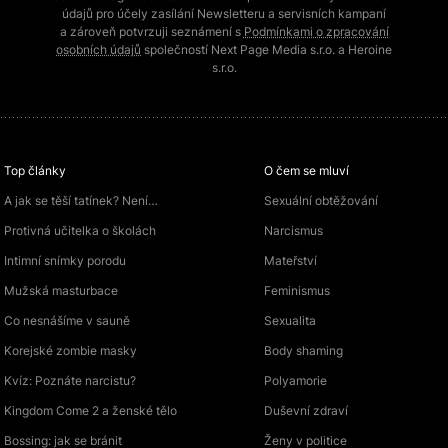
údajů pro účely zasílání Newsletteru a servisních kampaní
a zároveň potvrzuji seznámení s
Podmínkami o zpracování
osobních údajů
společností Next Page Media s.r.o. a Heroine
s.r.o.
Top články
O čem se mluví
A jak se těší tatínek? Není…
Sexuální obtěžování
Protivná učitelka o školách
Narcismus
Intimní snímky porodu
Mateřství
Mužská masturbace
Feminismus
Co nesnášíme v sauně
Sexualita
Korejské zombie masky
Body shaming
Kvíz: Poznáte narcistu?
Polyamorie
Kingdom Come 2 a ženské tělo
Duševní zdraví
Bossing: jak se bránit
Ženy v politice