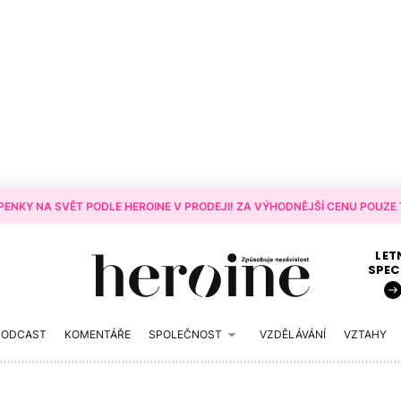
ENKY NA SVĚT PODLE HEROINE V PRODEJI! ZA VÝHODNĚJŠÍ CENU POUZE T
LET
SPEC
PODCAST
KOMENTÁŘE
SPOLEČNOST
VZDĚLÁVÁNÍ
VZTAHY