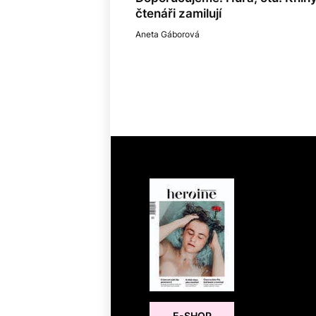
čtenáři zamilují
Aneta Gáborová
E-SHOP