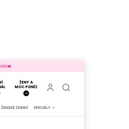
EĎ!🎟️
NÍ
ŽENY A
IÁL
MOC PENĚZ
ŽENSKÉ ZDRAVÍ
SPECIÁLY