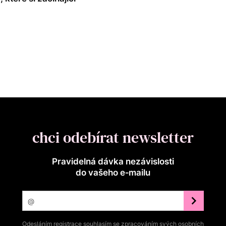
chci odebírat newsletter
Pravidelná dávka nezávislosti
do vašeho e‑mailu
Odesláním registrace souhlasím se zpracováním svých osobních