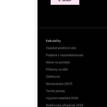
Kalkulačky
Výpočet plodných dnů
Podpora v nezaměstnanosti
Nárok na porodné
Přídavky na dítě
Ošetřovné
Nemocenská OSVČ
Termín porodu
Výpočet mateřské 2026
Rodičovský příspěvek 2026