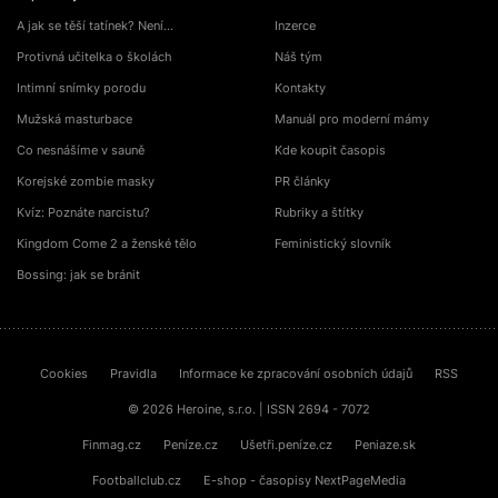
A jak se těší tatínek? Není…
Inzerce
Protivná učitelka o školách
Náš tým
Intimní snímky porodu
Kontakty
Mužská masturbace
Manuál pro moderní mámy
Co nesnášíme v sauně
Kde koupit časopis
Korejské zombie masky
PR články
Kvíz: Poznáte narcistu?
Rubriky a štítky
Kingdom Come 2 a ženské tělo
Feministický slovník
Bossing: jak se bránit
Cookies
Pravidla
Informace ke zpracování osobních údajů
RSS
© 2026 Heroine, s.r.o. | ISSN 2694 - 7072
Finmag.cz
Peníze.cz
Ušetři.peníze.cz
Peniaze.sk
Footballclub.cz
E-shop - časopisy NextPageMedia