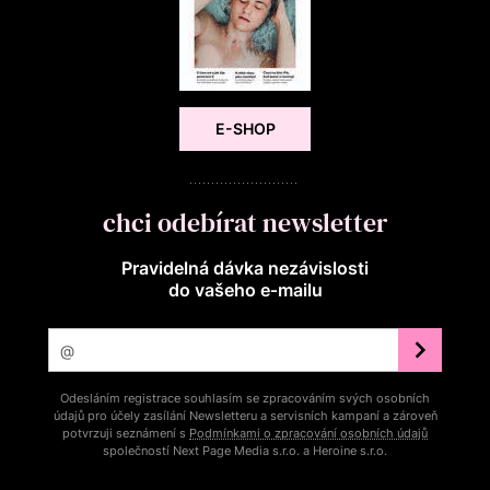
E-SHOP
chci odebírat newsletter
Pravidelná dávka nezávislosti
do vašeho e‑mailu
Odesláním registrace souhlasím se zpracováním svých osobních
údajů pro účely zasílání Newsletteru a servisních kampaní a zároveň
potvrzuji seznámení s
Podmínkami o zpracování osobních údajů
společností Next Page Media s.r.o. a Heroine s.r.o.