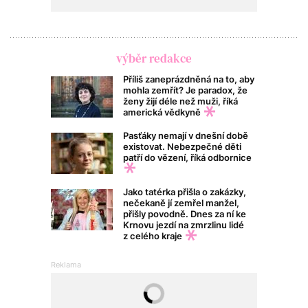
výběr redakce
Příliš zaneprázdněná na to, aby
mohla zemřít? Je paradox, že
ženy žijí déle než muži, říká
americká vědkyně
Pasťáky nemají v dnešní době
existovat. Nebezpečné děti
patří do vězení, říká odbornice
Jako tatérka přišla o zakázky,
nečekaně jí zemřel manžel,
přišly povodně. Dnes za ní ke
Krnovu jezdí na zmrzlinu lidé
z celého kraje