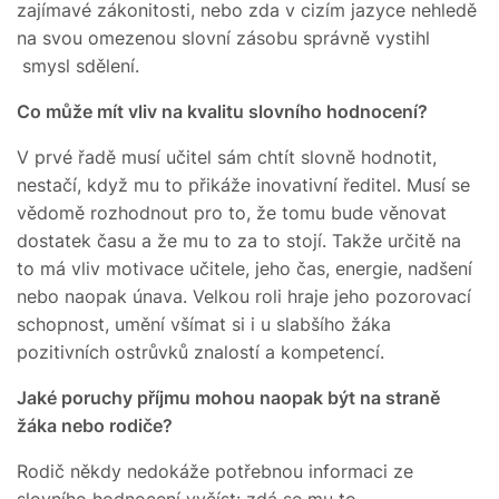
zajímavé zákonitosti, nebo zda v cizím jazyce nehledě
na svou omezenou slovní zásobu správně vystihl
smysl sdělení.
Co může mít vliv na kvalitu slovního hodnocení?
V prvé řadě musí učitel sám chtít slovně hodnotit,
nestačí, když mu to přikáže inovativní ředitel. Musí se
vědomě rozhodnout pro to, že tomu bude věnovat
dostatek času a že mu to za to stojí. Takže určitě na
to má vliv motivace učitele, jeho čas, energie, nadšení
nebo naopak únava. Velkou roli hraje jeho pozorovací
schopnost, umění všímat si i u slabšího žáka
pozitivních ostrůvků znalostí a kompetencí.
Jaké poruchy příjmu mohou naopak být na straně
žáka nebo rodiče?
Rodič někdy nedokáže potřebnou informaci ze
slovního hodnocení vyčíst: zdá se mu to