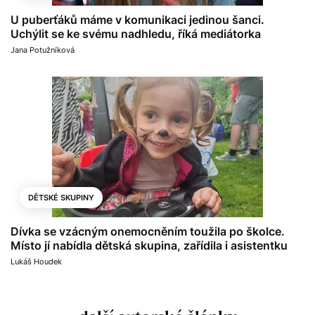
U puberťáků máme v komunikaci jedinou šanci.
Uchýlit se ke svému nadhledu, říká mediátorka
Jana Potužníková
DĚTSKÉ SKUPINY
Dívka se vzácným onemocněním toužila po školce.
Místo jí nabídla dětská skupina, zařídila i asistentku
Lukáš Houdek