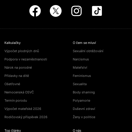
Kalkulačky
O čem se mluví
Výpočet plodných dnů
Sexuální obtěžování
Podpora v nezaměstnanosti
Narcismus
Nárok na porodné
Mateřství
Přídavky na dítě
Feminismus
Ošetřovné
Sexualita
Nemocenská OSVČ
Body shaming
Termín porodu
Polyamorie
Výpočet mateřské 2026
Duševní zdraví
Rodičovský příspěvek 2026
Ženy v politice
Top články
O nás