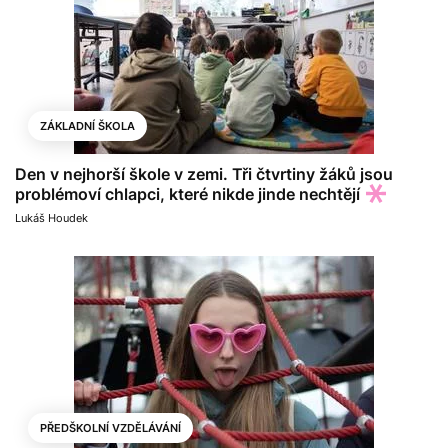
ZÁKLADNÍ ŠKOLA
Den v nejhorší škole v zemi. Tři čtvrtiny žáků jsou
problémoví chlapci, které nikde jinde nechtějí
Lukáš Houdek
PŘEDŠKOLNÍ VZDĚLÁVÁNÍ