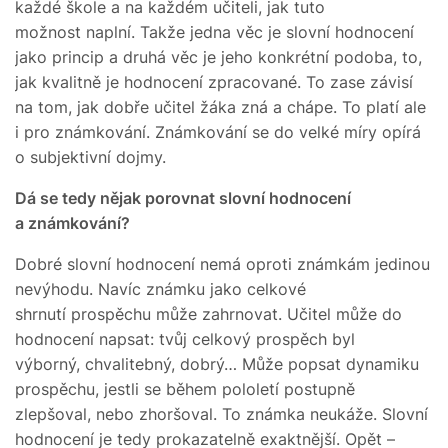
každé škole a na každém učiteli, jak tuto
možnost naplní. Takže jedna věc je slovní hodnocení
jako princip a druhá věc je jeho konkrétní podoba, to,
jak kvalitně je hodnocení zpracované. To zase závisí
na tom, jak dobře učitel žáka zná a chápe. To platí ale
i pro známkování. Známkování se do velké míry opírá
o subjektivní dojmy.
Dá se tedy nějak porovnat slovní hodnocení
a známkování?
Dobré slovní hodnocení nemá oproti známkám jedinou
nevýhodu. Navíc známku jako celkové
shrnutí prospěchu může zahrnovat. Učitel může do
hodnocení napsat: tvůj celkový prospěch byl
výborný, chvalitebný, dobrý… Může popsat dynamiku
prospěchu, jestli se během pololetí postupně
zlepšoval, nebo zhoršoval. To známka neukáže. Slovní
hodnocení je tedy prokazatelně exaktnější. Opět –