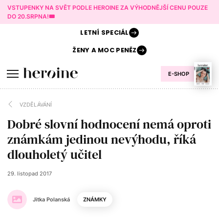
VSTUPENKY NA SVĚT PODLE HEROINE ZA VÝHODNĚJŠÍ CENU POUZE
DO 20.SRPNA!🎟️
LETNÍ
SPECIÁL
ŽENY A
MOC PENĚZ
E-SHOP
VZDĚLÁVÁNÍ
Dobré slovní hodnocení nemá oproti
známkám jedinou nevýhodu, říká
dlouholetý učitel
29. listopad 2017
Jitka Polanská
ZNÁMKY