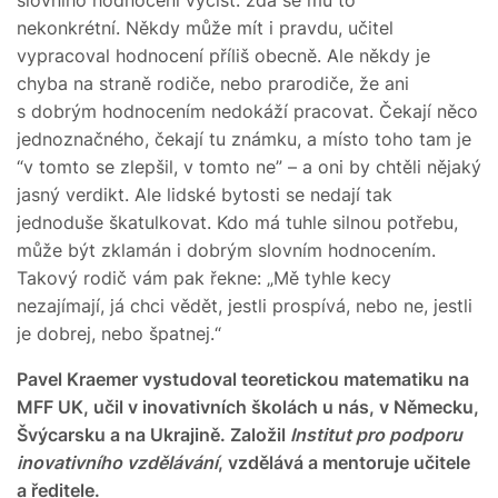
nekonkrétní. Někdy může mít i pravdu, učitel
vypracoval hodnocení příliš obecně. Ale někdy je
chyba na straně rodiče, nebo prarodiče, že ani
s dobrým hodnocením nedokáží pracovat. Čekají něco
jednoznačného, čekají tu známku, a místo toho tam je
“v tomto se zlepšil, v tomto ne” – a oni by chtěli nějaký
jasný verdikt. Ale lidské bytosti se nedají tak
jednoduše škatulkovat. Kdo má tuhle silnou potřebu,
může být zklamán i dobrým slovním hodnocením.
Takový rodič vám pak řekne: „Mě tyhle kecy
nezajímají, já chci vědět, jestli prospívá, nebo ne, jestli
je dobrej, nebo špatnej.“
Pavel Kraemer vystudoval teoretickou matematiku na
MFF UK, učil v inovativních školách u nás, v Německu,
Švýcarsku a na Ukrajině. Založil
Institut pro podporu
inovativního vzdělávání
, vzdělává a mentoruje učitele
a ředitele.