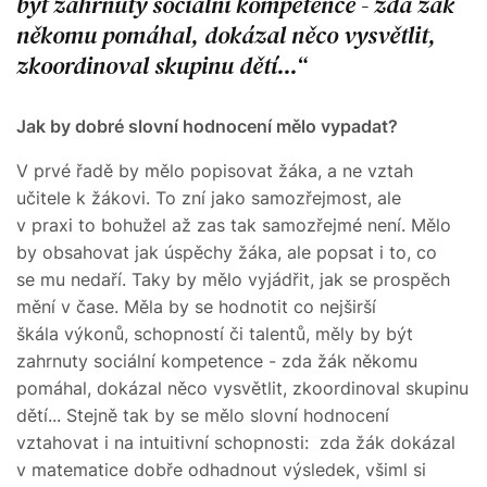
být zahrnuty sociální kompetence - zda žák
někomu pomáhal, dokázal něco vysvětlit,
zkoordinoval skupinu dětí...
Jak by dobré slovní hodnocení mělo vypadat?
V prvé řadě by mělo popisovat žáka, a ne vztah
učitele k žákovi. To zní jako samozřejmost, ale
v praxi to bohužel až zas tak samozřejmé není. Mělo
by obsahovat jak úspěchy žáka, ale popsat i to, co
se mu nedaří. Taky by mělo vyjádřit, jak se prospěch
mění v čase. Měla by se hodnotit co nejširší
škála výkonů, schopností či talentů, měly by být
zahrnuty sociální kompetence - zda žák někomu
pomáhal, dokázal něco vysvětlit, zkoordinoval skupinu
dětí... Stejně tak by se mělo slovní hodnocení
vztahovat i na intuitivní schopnosti: zda žák dokázal
v matematice dobře odhadnout výsledek, všiml si