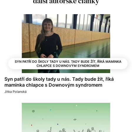
další autorské články
SYN PATŘÍ DO ŠKOLY TADY U NÁS. TADY BUDE ŽÍT, ŘÍKÁ MAMINKA
CHLAPCE S DOWNOVÝM SYNDROMEM
Syn patří do školy tady u nás. Tady bude žít, říká
maminka chlapce s Downovým syndromem
Jitka Polanská