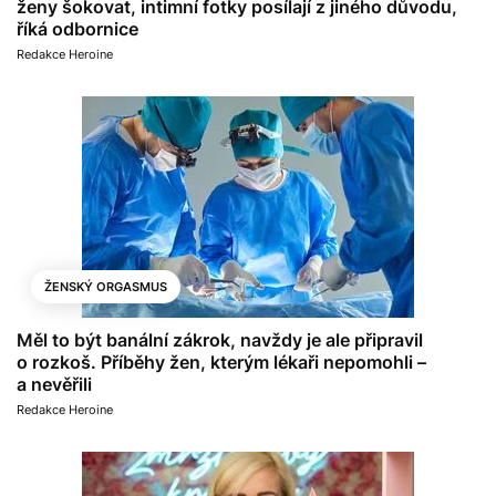
ženy šokovat, intimní fotky posílají z jiného důvodu,
říká odbornice
Redakce Heroine
ŽENSKÝ ORGASMUS
Měl to být banální zákrok, navždy je ale připravil
o rozkoš. Příběhy žen, kterým lékaři nepomohli –
a nevěřili
Redakce Heroine