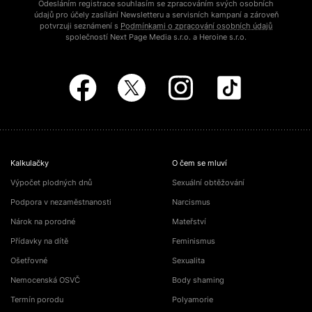
Odesláním registrace souhlasím se zpracováním svých osobních
údajů pro účely zasílání Newsletteru a servisních kampaní a zároveň
potvrzuji seznámení s
Podmínkami o zpracování osobních údajů
společností Next Page Media s.r.o. a Heroine s.r.o.
Kalkulačky
O čem se mluví
Výpočet plodných dnů
Sexuální obtěžování
Podpora v nezaměstnanosti
Narcismus
Nárok na porodné
Mateřství
Přídavky na dítě
Feminismus
Ošetřovné
Sexualita
Nemocenská OSVČ
Body shaming
Termín porodu
Polyamorie