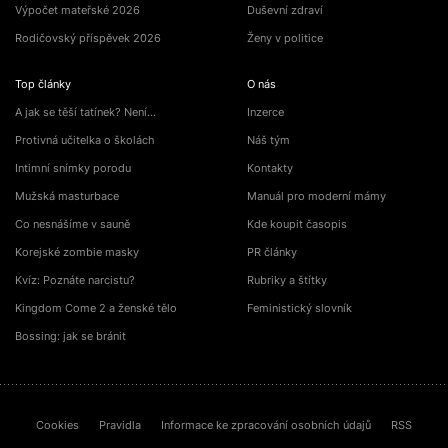
Výpočet mateřské 2026
Duševní zdraví
Rodičovský příspěvek 2026
Ženy v politice
Top články
O nás
A jak se těší tatínek? Není…
Inzerce
Protivná učitelka o školách
Náš tým
Intimní snímky porodu
Kontakty
Mužská masturbace
Manuál pro moderní mámy
Co nesnášíme v sauně
Kde koupit časopis
Korejské zombie masky
PR články
Kvíz: Poznáte narcistu?
Rubriky a štítky
Kingdom Come 2 a ženské tělo
Feministický slovník
Bossing: jak se bránit
Cookies
Pravidla
Informace ke zpracování osobních údajů
RSS