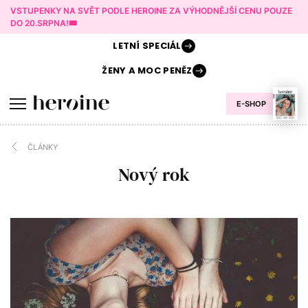
VSTUPENKY NA SVĚT PODLE HEROINE ZA VÝHODNĚJŠÍ CENU POUZE
DO 20.SRPNA!🎟️
LETNÍ
SPECIÁL
ŽENY A
MOC PENĚZ
E-SHOP
ČLÁNKY
Nový rok