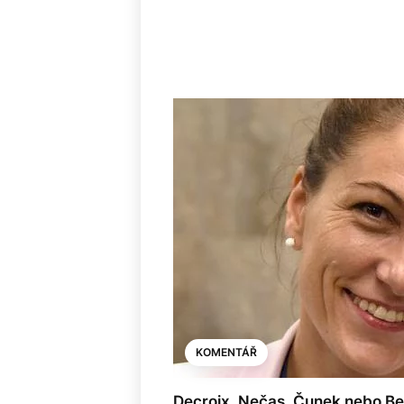
KOMENTÁŘ
Decroix, Nečas, Čunek nebo B