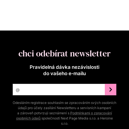
chci odebírat newsletter
Pravidelná dávka nezávislosti
do vašeho e‑mailu
Odesláním registrace souhlasím se zpracováním svých osobních
údajů pro účely zasílání Newsletteru a servisních kampaní
a zároveň potvrzuji seznámení s
Podmínkami o zpracování
osobních údajů
společností Next Page Media s.r.o. a Heroine
s.r.o.