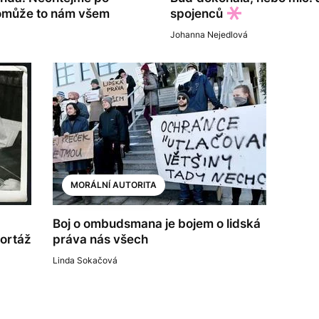
, pomůže to nám všem
spojenců
Johanna Nejedlová
MORÁLNÍ AUTORITA
Boj o ombudsmana je bojem o lidská
portáž
práva nás všech
Linda Sokačová