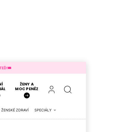
EĎ!🎟️
NÍ
ŽENY A
IÁL
MOC PENĚZ
ŽENSKÉ ZDRAVÍ
SPECIÁLY