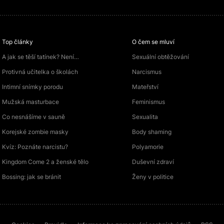
Top články
O čem se mluví
A jak se těší tatínek? Není…
Sexuální obtěžování
Protivná učitelka o školách
Narcismus
Intimní snímky porodu
Mateřství
Mužská masturbace
Feminismus
Co nesnášíme v sauně
Sexualita
Korejské zombie masky
Body shaming
Kvíz: Poznáte narcistu?
Polyamorie
Kingdom Come 2 a ženské tělo
Duševní zdraví
Bossing: jak se bránit
Ženy v politice