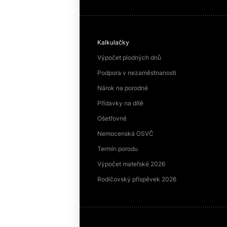
Kalkulačky
Výpočet plodných dnů
Podpora v nezaměstnanosti
Nárok na porodné
Přídavky na dítě
Ošetřovné
Nemocenská OSVČ
Termín porodu
Výpočet mateřské 2026
Rodičovský příspěvek 2026