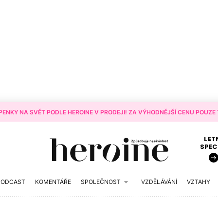
ENKY NA SVĚT PODLE HEROINE V PRODEJI! ZA VÝHODNĚJŠÍ CENU POUZE T
LET
SPEC
PODCAST
KOMENTÁŘE
SPOLEČNOST
VZDĚLÁVÁNÍ
VZTAHY