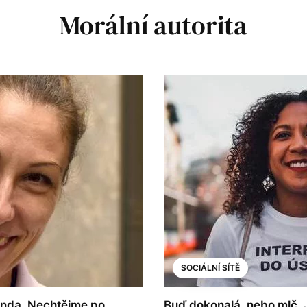
Morální autorita
SOCIÁLNÍ SÍTĚ
enda. Nechtějme po
Buď dokonalá, nebo mlč. 