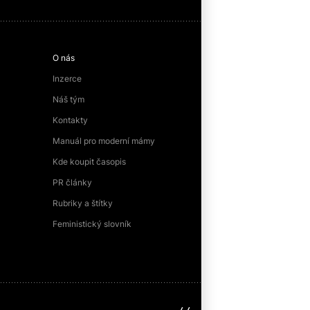
O nás
Inzerce
Náš tým
Kontakty
Manuál pro moderní mámy
Kde koupit časopis
PR články
Rubriky a štítky
Feministický slovník