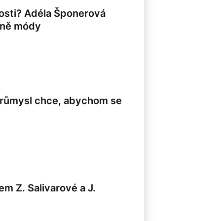
losti? Adéla Šponerová
raně módy
průmysl chce, abychom se
m Z. Salivarové a J.