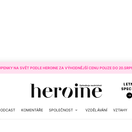
PENKY NA SVĚT PODLE HEROINE ZA VÝHODNĚJŠÍ CENU POUZE DO 20.SRPN
LET
SPEC
PODCAST
KOMENTÁŘE
SPOLEČNOST
VZDĚLÁVÁNÍ
VZTAHY