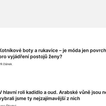
Kotníkové boty a rukavice – je móda jen povrchn
pro vyjádření postojů ženy?
PR článek
V hlavní roli kadidlo a oud. Arabské vůně jsou
vybrali jsme ty nejzajímavější z nich
Anna Šťastná