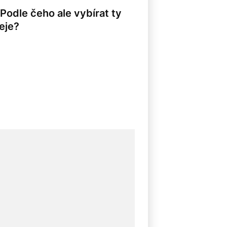
odle čeho ale vybírat ty
čeje?