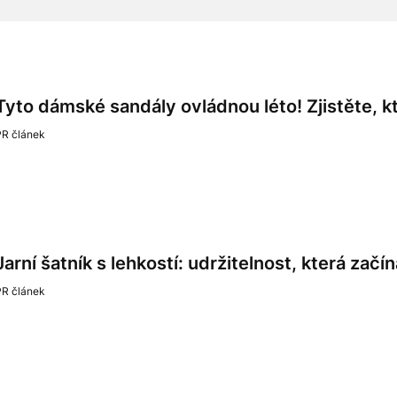
Tyto dámské sandály ovládnou léto! Zjistěte, k
PR článek
Jarní šatník s lehkostí: udržitelnost, která zač
PR článek