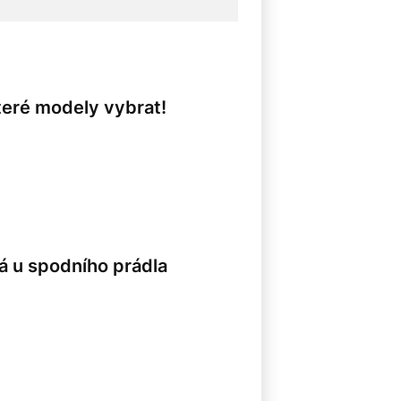
teré modely vybrat!
8
íná u spodního prádla