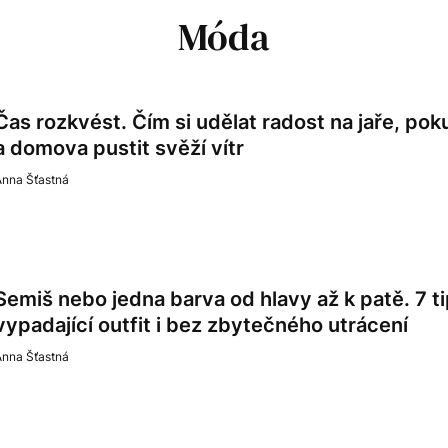
Móda
Čas rozkvést. Čím si udělat radost na jaře, pok
a domova pustit svěží vítr
Anna Šťastná
Semiš nebo jedna barva od hlavy až k patě. 7 ti
vypadající outfit i bez zbytečného utrácení
Anna Šťastná