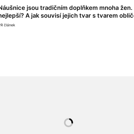
Náušnice jsou tradičním doplňkem mnoha žen. P
nejlepší? A jak souvisí jejich tvar s tvarem obli
PR článek