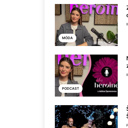
I
MÓDA
I
PODCAST