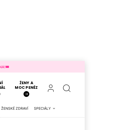
A!🎟️
NÍ
ŽENY A
IÁL
MOC PENĚZ
ŽENSKÉ ZDRAVÍ
SPECIÁLY