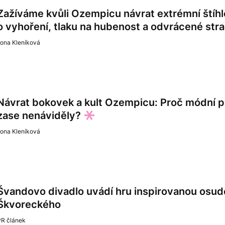
Zažíváme kvůli Ozempicu návrat extrémní štíh
o vyhoření, tlaku na hubenost a odvrácené st
lona Kleníková
Návrat bokovek a kult Ozempicu: Proč módní 
zase nenáviděly?
lona Kleníková
Švandovo divadlo uvádí hru inspirovanou osude
Škvoreckého
PR článek