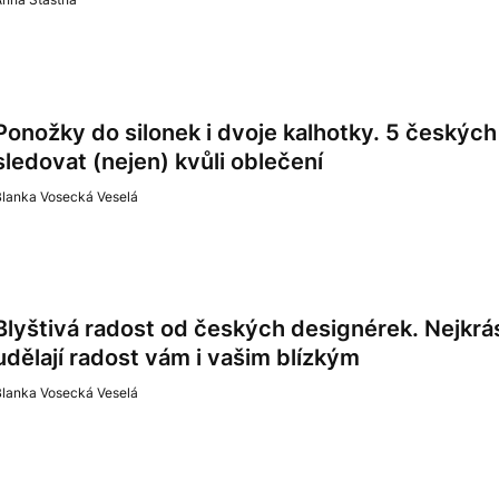
Ponožky do silonek i dvoje kalhotky. 5 českých p
sledovat (nejen) kvůli oblečení
Blanka Vosecká Veselá
Blyštivá radost od českých designérek. Nejkrásn
udělají radost vám i vašim blízkým
Blanka Vosecká Veselá