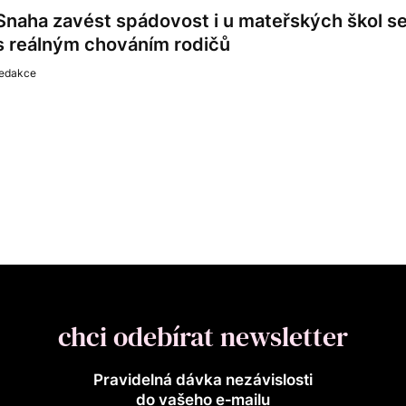
Snaha zavést spádovost i u mateřských škol s
s reálným chováním rodičů
redakce
chci odebírat newsletter
Pravidelná dávka nezávislosti
do vašeho e‑mailu