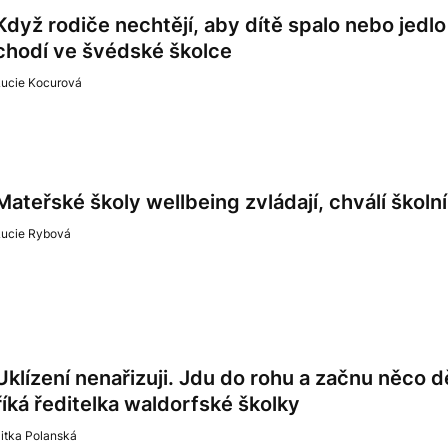
Když rodiče nechtějí, aby dítě spalo nebo jedl
chodí ve švédské školce
Lucie Kocurová
Mateřské školy wellbeing zvládají, chválí školn
Lucie Rybová
Uklízení nenařizuji. Jdu do rohu a začnu něco dě
říká ředitelka waldorfské školky
itka Polanská