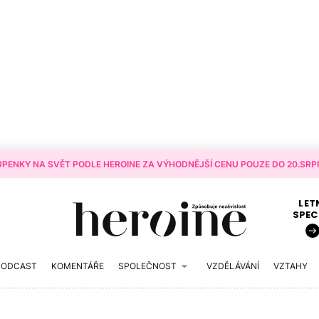
PENKY NA SVĚT PODLE HEROINE ZA VÝHODNĚJŠÍ CENU POUZE DO 20.SRPN
LET
SPEC
PODCAST
KOMENTÁŘE
SPOLEČNOST
VZDĚLÁVÁNÍ
VZTAHY