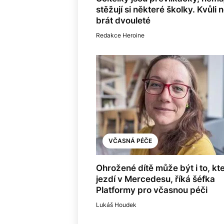
stěžují si některé školky. Kvůli 
brát dvouleté
Redakce Heroine
VČASNÁ PÉČE
Ohrožené dítě může být i to, kt
jezdí v Mercedesu, říká šéfka
Platformy pro včasnou péči
Lukáš Houdek