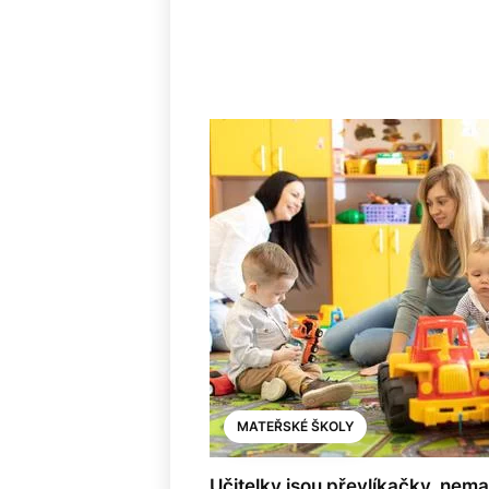
MATEŘSKÉ ŠKOLY
Učitelky jsou převlíkačky, nema