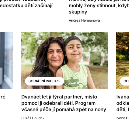
nedostatku dětí začínají
mohly ženy stihnout, kdyby 
skupiny
Andrea Hermanová
SOCIÁLNÍ INKLUZE
OD
eré
Dvanáct let ji týral partner, místo
Ivana
pomoci jí odebrali děti. Program
odkla
včasné péče jí pomáhá zpět na nohy
děti,
Lukáš Houdek
Ivana 