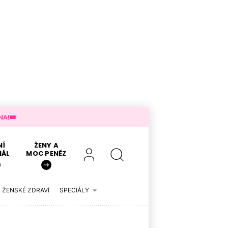
A!🎟️
NÍ
ŽENY A
IÁL
MOC PENĚZ
ŽENSKÉ ZDRAVÍ
SPECIÁLY