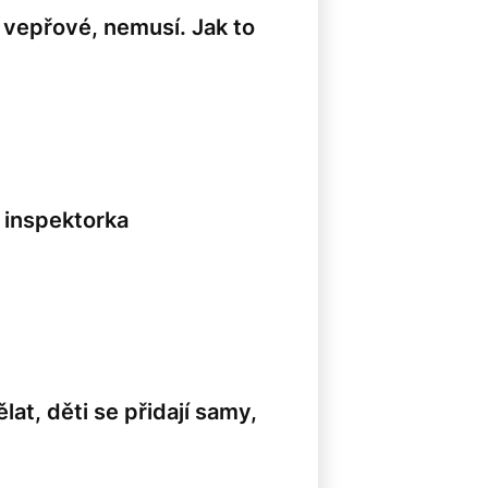
o vepřové, nemusí. Jak to
8
í inspektorka
lat, děti se přidají samy,