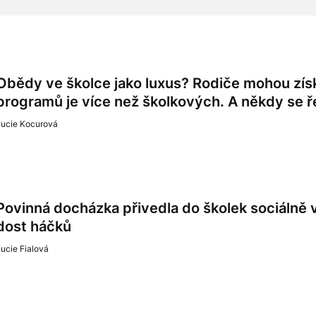
Obědy ve školce jako luxus? Rodiče mohou získ
programů je více než školkových. A někdy se ře
Lucie Kocurová
Povinná docházka přivedla do školek sociálně v
dost háčků
ucie Fialová