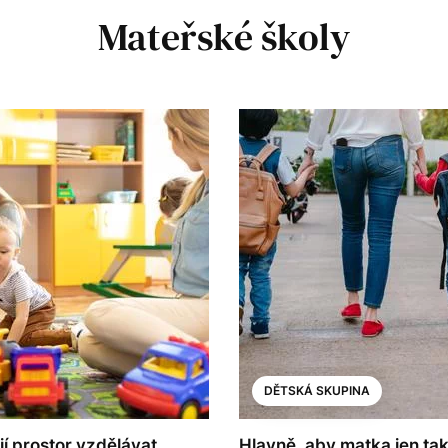
Mateřské školy
DĚTSKÁ SKUPINA
jí prostor vzdělávat,
Hlavně, aby matka jen ta