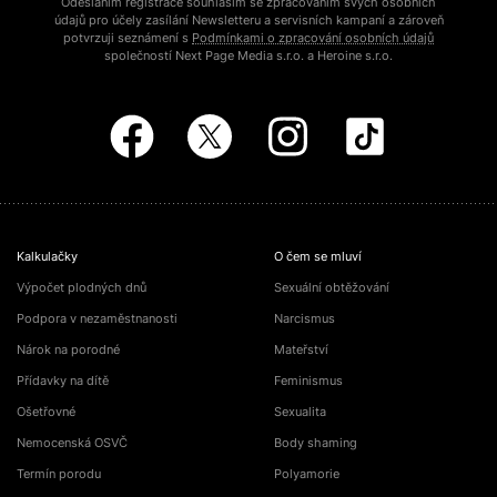
Odesláním registrace souhlasím se zpracováním svých osobních
údajů pro účely zasílání Newsletteru a servisních kampaní a zároveň
potvrzuji seznámení s
Podmínkami o zpracování osobních údajů
společností Next Page Media s.r.o. a Heroine s.r.o.
Kalkulačky
O čem se mluví
Výpočet plodných dnů
Sexuální obtěžování
Podpora v nezaměstnanosti
Narcismus
Nárok na porodné
Mateřství
Přídavky na dítě
Feminismus
Ošetřovné
Sexualita
Nemocenská OSVČ
Body shaming
Termín porodu
Polyamorie