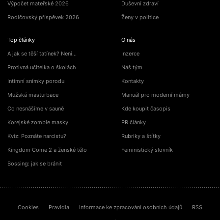
Výpočet mateřské 2026
Duševní zdraví
Rodičovský příspěvek 2026
Ženy v politice
Top články
O nás
A jak se těší tatínek? Není…
Inzerce
Protivná učitelka o školách
Náš tým
Intimní snímky porodu
Kontakty
Mužská masturbace
Manuál pro moderní mámy
Co nesnášíme v sauně
Kde koupit časopis
Korejské zombie masky
PR články
Kvíz: Poznáte narcistu?
Rubriky a štítky
Kingdom Come 2 a ženské tělo
Feministický slovník
Bossing: jak se bránit
Cookies
Pravidla
Informace ke zpracování osobních údajů
RSS