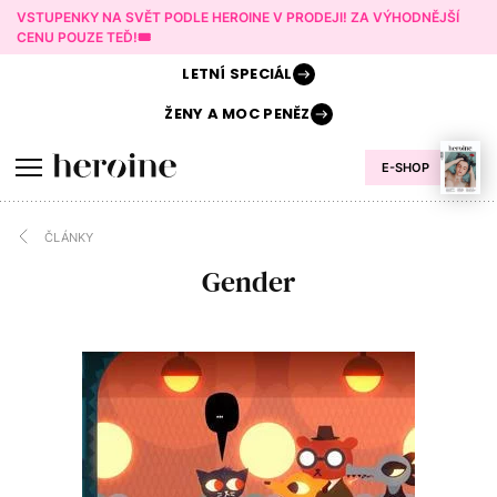
VSTUPENKY NA SVĚT PODLE HEROINE V PRODEJI! ZA VÝHODNĚJŠÍ
CENU POUZE TEĎ!🎟️
LETNÍ
SPECIÁL
ŽENY A
MOC PENĚZ
E-SHOP
ČLÁNKY
Gender