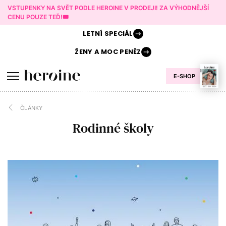
VSTUPENKY NA SVĚT PODLE HEROINE V PRODEJI! ZA VÝHODNĚJŠÍ
CENU POUZE TEĎ!🎟️
LETNÍ
SPECIÁL
ŽENY A
MOC PENĚZ
E-SHOP
ČLÁNKY
Rodinné školy