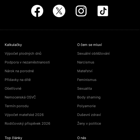
Kalkulačky
O čem se mluví
Výpočet plodných dnů
Sexuální obtěžování
Podpora v nezaměstnanosti
Narcismus
Nárok na porodné
Mateřství
Přídavky na dítě
Feminismus
Ošetřovné
Sexualita
Nemocenská OSVČ
Body shaming
Termín porodu
Polyamorie
Výpočet mateřské 2026
Duševní zdraví
Rodičovský příspěvek 2026
Ženy v politice
Top články
O nás