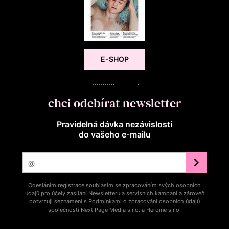
E-SHOP
chci odebírat newsletter
Pravidelná dávka nezávislosti
do vašeho e‑mailu
Odesláním registrace souhlasím se zpracováním svých osobních
údajů pro účely zasílání Newsletteru a servisních kampaní a zároveň
potvrzuji seznámení s
Podmínkami o zpracování osobních údajů
společností Next Page Media s.r.o. a Heroine s.r.o.