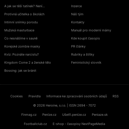
A jak se těší tatínek? Není…
Inzerce
Protivná učitelka o školách
Náš tým
Intimní snímky porodu
Kontakty
Mužská masturbace
Manuál pro moderní mámy
Co nesnášíme v sauně
Kde koupit časopis
Korejské zombie masky
PR články
Kvíz: Poznáte narcistu?
Rubriky a štítky
Kingdom Come 2 a ženské tělo
Feministický slovník
Bossing: jak se bránit
Cookies
Pravidla
Informace ke zpracování osobních údajů
RSS
© 2026 Heroine, s.r.o. | ISSN 2694 - 7072
Finmag.cz
Peníze.cz
Ušetři.peníze.cz
Peniaze.sk
Footballclub.cz
E-shop - časopisy NextPageMedia