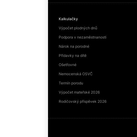
Kalkulačky
Výpočet plodných dnů
Podpora v nezaměstnanosti
Nárok na porodné
Přídavky na dítě
Ošetřovné
Nemocenská OSVČ
Termín porodu
Výpočet mateřské 2026
Rodičovský příspěvek 2026