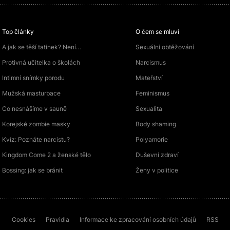
Top články
O čem se mluví
A jak se těší tatínek? Není…
Sexuální obtěžování
Protivná učitelka o školách
Narcismus
Intimní snímky porodu
Mateřství
Mužská masturbace
Feminismus
Co nesnášíme v sauně
Sexualita
Korejské zombie masky
Body shaming
Kvíz: Poznáte narcistu?
Polyamorie
Kingdom Come 2 a ženské tělo
Duševní zdraví
Bossing: jak se bránit
Ženy v politice
Cookies
Pravidla
Informace ke zpracování osobních údajů
RSS