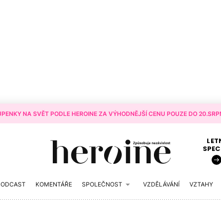
PENKY NA SVĚT PODLE HEROINE ZA VÝHODNĚJŠÍ CENU POUZE DO 20.SRPN
LET
SPEC
PODCAST
KOMENTÁŘE
SPOLEČNOST
VZDĚLÁVÁNÍ
VZTAHY