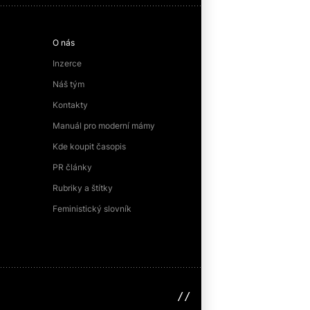
O nás
Inzerce
Náš tým
Kontakty
Manuál pro moderní mámy
Kde koupit časopis
PR články
Rubriky a štítky
Feministický slovník
sinfin.digital