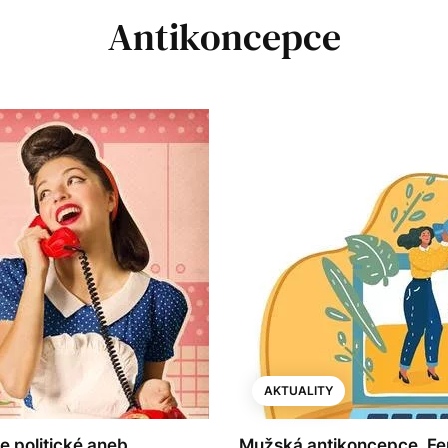
Antikoncepce
AKTUALITY
je politické aneb
Mužská antikoncepce, Fer