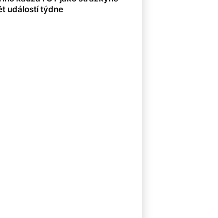
8
t událostí týdne