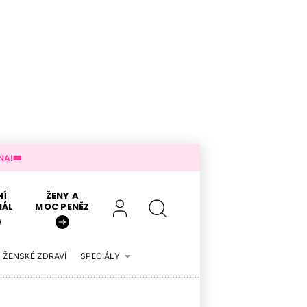
A!🎟️
NÍ
ŽENY A
IÁL
MOC PENĚZ
ŽENSKÉ ZDRAVÍ
SPECIÁLY