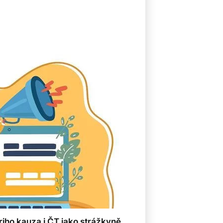
iho kauza i ČT jako strážkyně