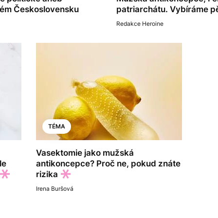
ckém Československu
patriarchátu. Vybíráme pě
Redakce Heroine
TÉMA
Vasektomie jako mužská
le
antikoncepce? Proč ne, pokud znáte
rizika
Irena Buršová