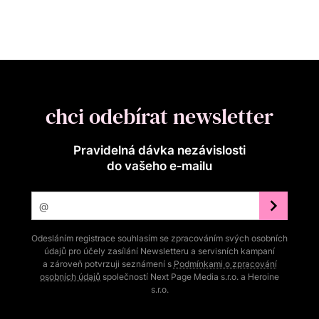
chci odebírat newsletter
Pravidelná dávka nezávislosti
do vašeho e‑mailu
Odesláním registrace souhlasím se zpracováním svých osobních
údajů pro účely zasílání Newsletteru a servisních kampaní
a zároveň potvrzuji seznámení s
Podmínkami o zpracování
osobních údajů
společností Next Page Media s.r.o. a Heroine
s.r.o.