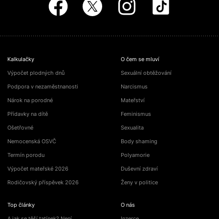
Kalkulačky
O čem se mluví
Výpočet plodných dnů
Sexuální obtěžování
Podpora v nezaměstnanosti
Narcismus
Nárok na porodné
Mateřství
Přídavky na dítě
Feminismus
Ošetřovné
Sexualita
Nemocenská OSVČ
Body shaming
Termín porodu
Polyamorie
Výpočet mateřské 2026
Duševní zdraví
Rodičovský příspěvek 2026
Ženy v politice
Top články
O nás
A jak se těší tatínek? Není…
Inzerce