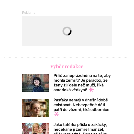
výběr redakce
Příliš zaneprázdněná na to, aby
mohla zemřít? Je paradox, že
ženy žijí déle než muži, říká
americká vědkyně
Pasťáky nemají v dnešní době
existovat. Nebezpečné děti
patří do vězení, říká odbornice
Jako tatérka přišla o zakázky,
nečekaně jí zemřel manžel,