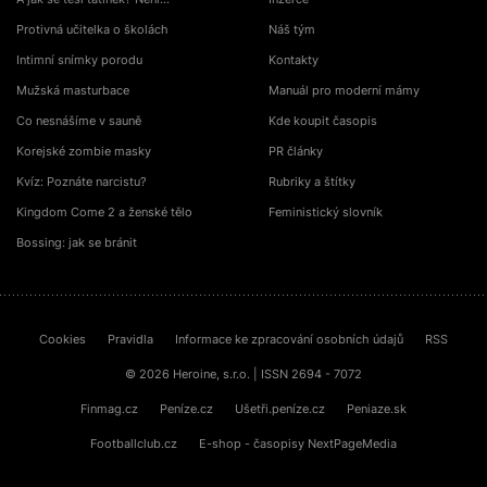
Protivná učitelka o školách
Náš tým
Intimní snímky porodu
Kontakty
Mužská masturbace
Manuál pro moderní mámy
Co nesnášíme v sauně
Kde koupit časopis
Korejské zombie masky
PR články
Kvíz: Poznáte narcistu?
Rubriky a štítky
Kingdom Come 2 a ženské tělo
Feministický slovník
Bossing: jak se bránit
Cookies
Pravidla
Informace ke zpracování osobních údajů
RSS
© 2026 Heroine, s.r.o. | ISSN 2694 - 7072
Finmag.cz
Peníze.cz
Ušetři.peníze.cz
Peniaze.sk
Footballclub.cz
E-shop - časopisy NextPageMedia