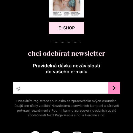
E-SHOP
chci odebírat newsletter
Pravidelná dávka nezávislosti
do vašeho e‑mailu
Odesláním registrace souhlasím se zpracováním svých osobních
údajů pro účely zasílání Newsletteru a servisních kampaní a zároveň
potvrzuji seznámení s
Podmínkami o zpracování osobních údajů
společností Next Page Media s.r.o. a Heroine s.r.o.