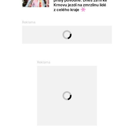
přišly povodně. Dnes za ní ke
Krnovu jezdí na zmrzlinu lidé
z celého kraje