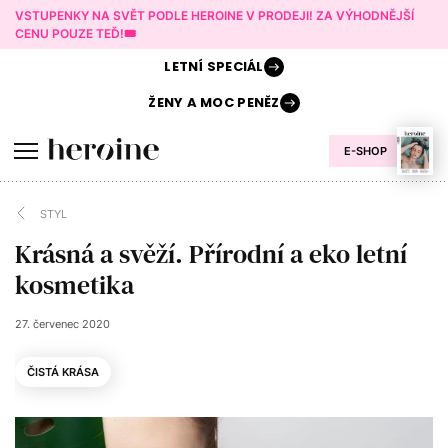
VSTUPENKY NA SVĚT PODLE HEROINE V PRODEJI! ZA VÝHODNĚJŠÍ
CENU POUZE TEĎ!🎟️
LETNÍ
SPECIÁL
ŽENY A
MOC PENĚZ
E-SHOP
STYL
Krásná a svěží. Přírodní a eko letní
kosmetika
27. červenec 2020
ČISTÁ KRÁSA