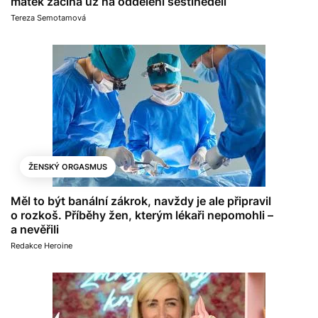
matek začíná už na oddělení šestinedělí
Tereza Semotamová
ŽENSKÝ ORGASMUS
Měl to být banální zákrok, navždy je ale připravil
o rozkoš. Příběhy žen, kterým lékaři nepomohli –
a nevěřili
Redakce Heroine