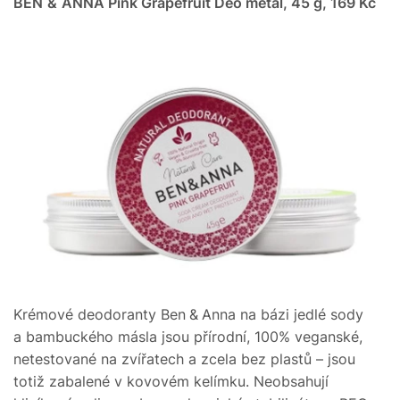
BEN & ANNA Pink Grapefruit Deo metal, 45 g, 169 Kč
Krémové deodoranty Ben & Anna na bázi jedlé sody
a bambuckého másla jsou přírodní, 100% veganské,
netestované na zvířatech a zcela bez plastů – jsou
totiž zabalené v kovovém kelímku. Neobsahují