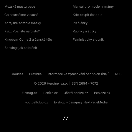
Mužská masturbace
Manuál pro moderní mámy
Co nesnášíme v sauně
Kde koupit časopis
Korejské zombie masky
PR články
Kvíz: Poznáte narcistu?
Rubriky a štítky
Kingdom Come 2 a ženské tělo
Feministický slovník
Bossing: jak se bránit
Cookies
Pravidla
Informace ke zpracování osobních údajů
RSS
© 2026 Heroine, s.r.o. | ISSN 2694 - 7072
Finmag.cz
Peníze.cz
Ušetři.peníze.cz
Peniaze.sk
Footballclub.cz
E-shop - časopisy NextPageMedia
sinfin.digital