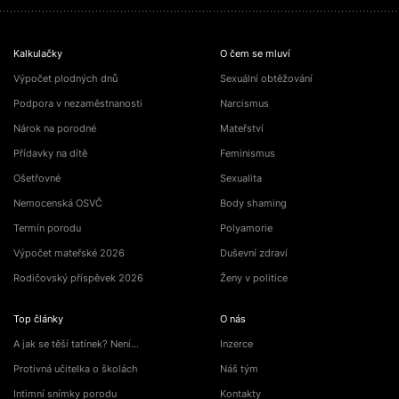
Kalkulačky
O čem se mluví
Výpočet plodných dnů
Sexuální obtěžování
Podpora v nezaměstnanosti
Narcismus
Nárok na porodné
Mateřství
Přídavky na dítě
Feminismus
Ošetřovné
Sexualita
Nemocenská OSVČ
Body shaming
Termín porodu
Polyamorie
Výpočet mateřské 2026
Duševní zdraví
Rodičovský příspěvek 2026
Ženy v politice
Top články
O nás
A jak se těší tatínek? Není…
Inzerce
Protivná učitelka o školách
Náš tým
Intimní snímky porodu
Kontakty