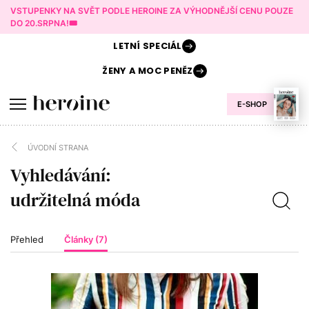
VSTUPENKY NA SVĚT PODLE HEROINE ZA VÝHODNĚJŠÍ CENU POUZE
DO 20.SRPNA!🎟️
LETNÍ
SPECIÁL
ŽENY A
MOC PENĚZ
E-SHOP
ÚVODNÍ STRANA
Vyhledávání:
Přehled
Články (7)