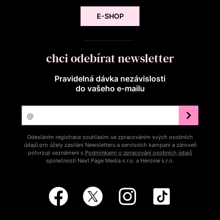
E-SHOP
chci odebírat newsletter
Pravidelná dávka nezávislosti
do vašeho e‑mailu
Odesláním registrace souhlasím se zpracováním svých osobních
údajů pro účely zasílání Newsletteru a servisních kampaní a zároveň
potvrzuji seznámení s
Podmínkami o zpracování osobních údajů
společností Next Page Media s.r.o. a Heroine s.r.o.