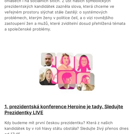
ohlasech i na sociálních sítích. Z úst našich symbolických
prezidentských kandidátek zazněla slova, která chceme ve
veřejném prostoru slýchat stále častěji: o systémových
problémech, kterým ženy v politice čelí, a o vizi rovnějšího
zastoupení žen a mužů, které zviditelní dosud přehlížená témata
a společenské problémy.
1. prezidentská konference Heroine je tady. Sledujte
Prezidentky LIVE
Kdy budeme mít první českou prezidentku? Která z našich
kandidátek by v roli hlavy státu obstála? Sledujte živý přenos dnes