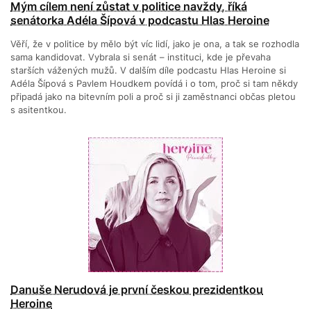
Mým cílem není zůstat v politice navždy, říká
senátorka Adéla Šípová v podcastu Hlas Heroine
Věří, že v politice by mělo být víc lidí, jako je ona, a tak se rozhodla
sama kandidovat. Vybrala si senát – instituci, kde je převaha
starších vážených mužů. V dalším díle podcastu Hlas Heroine si
Adéla Šípová s Pavlem Houdkem povídá i o tom, proč si tam někdy
připadá jako na bitevním poli a proč si ji zaměstnanci občas pletou
s asitentkou.
Danuše Nerudová je první českou prezidentkou
Heroine