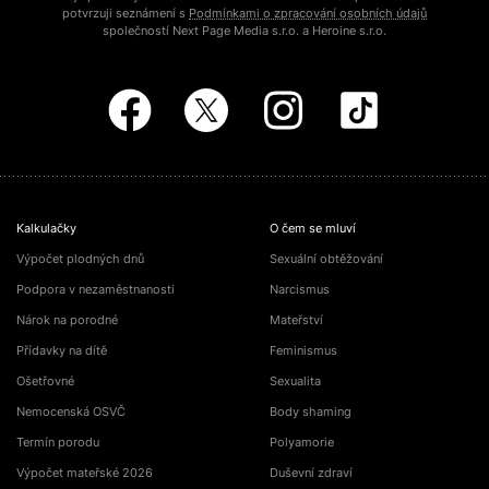
potvrzuji seznámení s
Podmínkami o zpracování osobních údajů
společností Next Page Media s.r.o. a Heroine s.r.o.
Kalkulačky
O čem se mluví
Výpočet plodných dnů
Sexuální obtěžování
Podpora v nezaměstnanosti
Narcismus
Nárok na porodné
Mateřství
Přídavky na dítě
Feminismus
Ošetřovné
Sexualita
Nemocenská OSVČ
Body shaming
Termín porodu
Polyamorie
Výpočet mateřské 2026
Duševní zdraví