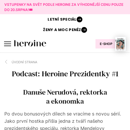
VSTUPENKY NA SVĚT PODLE HEROINE ZA VÝHODNĚJŠÍ CENU POUZE
DO 20.SRPNA!🎟️
LETNÍ
SPECIÁL
ŽENY A
MOC PENĚZ
E-SHOP
ÚVODNÍ STRANA
Podcast: Heroine Prezidentky #1
Danuše Nerudová, rektorka
a ekonomka
Po dvou bonusových dílech se vracíme s novou sérií.
Jako první hostka přišla jedna z tváří našeho
prezidentského speciálu, rektorka Mendelovy