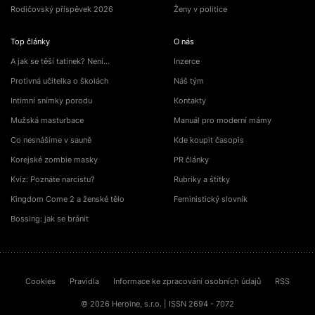
Rodičovský příspěvek 2026
Ženy v politice
Top články
O nás
A jak se těší tatínek? Není…
Inzerce
Protivná učitelka o školách
Náš tým
Intimní snímky porodu
Kontakty
Mužská masturbace
Manuál pro moderní mámy
Co nesnášíme v sauně
Kde koupit časopis
Korejské zombie masky
PR články
Kvíz: Poznáte narcistu?
Rubriky a štítky
Kingdom Come 2 a ženské tělo
Feministický slovník
Bossing: jak se bránit
Cookies
Pravidla
Informace ke zpracování osobních údajů
RSS
© 2026 Heroine, s.r.o. | ISSN 2694 - 7072