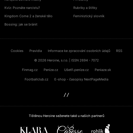
Kvíz: Poznáte narcistu?
Rubriky a štítky
Kingdom Come 2 a ženské tělo
Feministický slovník
Bossing: jak se bránit
Cookies
Pravidla
Informace ke zpracování osobních údajů
RSS
© 2026 Heroine, s.r.o. | ISSN 2694 - 7072
Finmag.cz
Peníze.cz
Ušetři.peníze.cz
Peniaze.sk
Footballclub.cz
E-shop - časopisy NextPageMedia
sinfin.digital
Tištěnou Heroine seženete také u našich partnerů