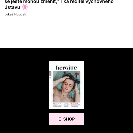
se ještě mohou změnit,“ říká ředitel výchovného
ústavu
Lukáš Houdek
E-SHOP