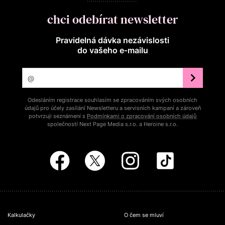
chci odebírat newsletter
Pravidelná dávka nezávislosti
do vašeho e‑mailu
Odesláním registrace souhlasím se zpracováním svých osobních
údajů pro účely zasílání Newsletteru a servisních kampaní a zároveň
potvrzuji seznámení s
Podmínkami o zpracování osobních údajů
společností Next Page Media s.r.o. a Heroine s.r.o.
Kalkulačky
O čem se mluví