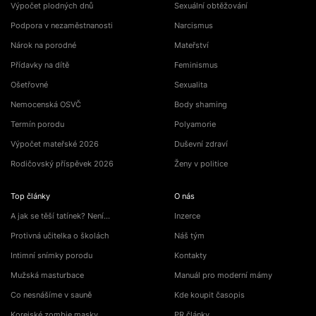
Výpočet plodných dnů
Sexuální obtěžování
Podpora v nezaměstnanosti
Narcismus
Nárok na porodné
Mateřství
Přídavky na dítě
Feminismus
Ošetřovné
Sexualita
Nemocenská OSVČ
Body shaming
Termín porodu
Polyamorie
Výpočet mateřské 2026
Duševní zdraví
Rodičovský příspěvek 2026
Ženy v politice
Top články
O nás
A jak se těší tatínek? Není…
Inzerce
Protivná učitelka o školách
Náš tým
Intimní snímky porodu
Kontakty
Mužská masturbace
Manuál pro moderní mámy
Co nesnášíme v sauně
Kde koupit časopis
Korejské zombie masky
PR články