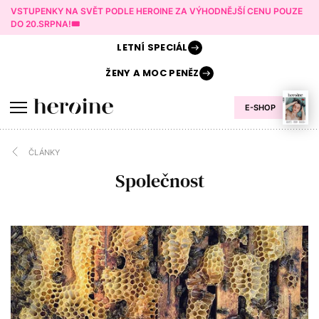
VSTUPENKY NA SVĚT PODLE HEROINE ZA VÝHODNĚJŠÍ CENU POUZE
DO 20.SRPNA!🎟️
LETNÍ
SPECIÁL
ŽENY A
MOC PENĚZ
E-SHOP
ČLÁNKY
Společnost