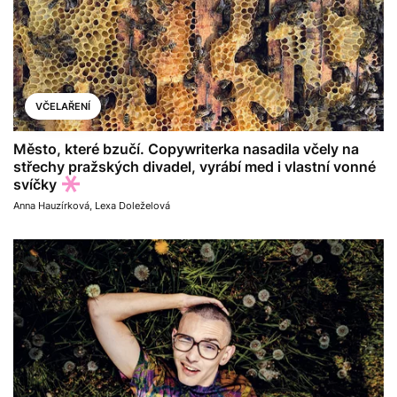
VČELAŘENÍ
Město, které bzučí. Copywriterka nasadila včely na
střechy pražských divadel, vyrábí med i vlastní vonné
svíčky
Anna Hauzírková
,
Lexa Doleželová