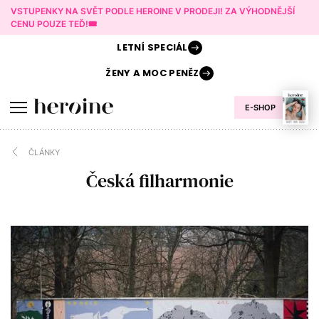
VSTUPENKY NA SVĚT PODLE HEROINE V PRODEJI! ZA VÝHODNĚJŠÍ
CENU POUZE TEĎ!🎟️
LETNÍ
SPECIÁL
ŽENY A
MOC PENĚZ
E-SHOP
ČLÁNKY
Česká filharmonie