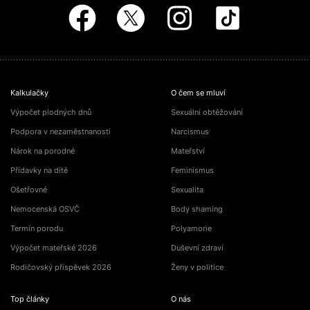
Kalkulačky
O čem se mluví
Výpočet plodných dnů
Sexuální obtěžování
Podpora v nezaměstnanosti
Narcismus
Nárok na porodné
Mateřství
Přídavky na dítě
Feminismus
Ošetřovné
Sexualita
Nemocenská OSVČ
Body shaming
Termín porodu
Polyamorie
Výpočet mateřské 2026
Duševní zdraví
Rodičovský příspěvek 2026
Ženy v politice
Top články
O nás