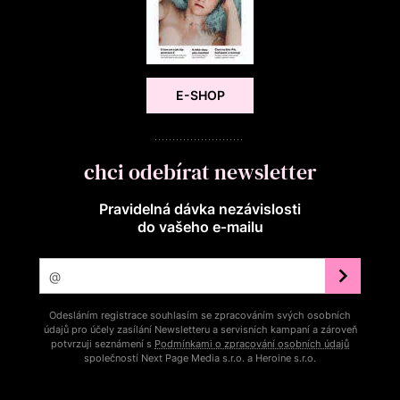
E-SHOP
chci odebírat newsletter
Pravidelná dávka nezávislosti
do vašeho e‑mailu
Odesláním registrace souhlasím se zpracováním svých osobních
údajů pro účely zasílání Newsletteru a servisních kampaní a zároveň
potvrzuji seznámení s
Podmínkami o zpracování osobních údajů
společností Next Page Media s.r.o. a Heroine s.r.o.