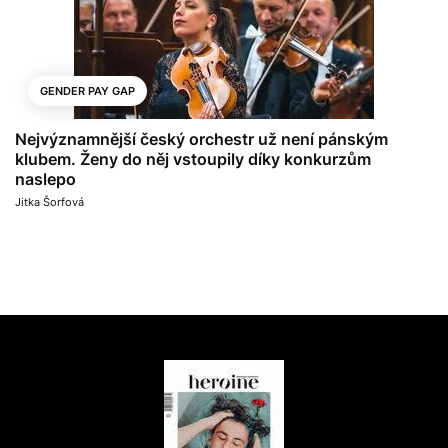
GENDER PAY GAP
Nejvýznamnější český orchestr už není pánským
klubem. Ženy do něj vstoupily díky konkurzům
naslepo
Jitka Šorfová