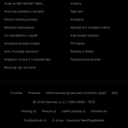
A jak se těší tatínek? Není…
Inzerce
Protivná učitelka o školách
Náš tým
Intimní snímky porodu
Kontakty
Mužská masturbace
Manuál pro moderní mámy
Co nesnášíme v sauně
Kde koupit časopis
Korejské zombie masky
PR články
Kvíz: Poznáte narcistu?
Rubriky a štítky
Kingdom Come 2 a ženské tělo
Feministický slovník
Bossing: jak se bránit
Cookies
Pravidla
Informace ke zpracování osobních údajů
RSS
© 2026 Heroine, s.r.o. | ISSN 2694 - 7072
Finmag.cz
Peníze.cz
Ušetři.peníze.cz
Peniaze.sk
Footballclub.cz
E-shop - časopisy NextPageMedia