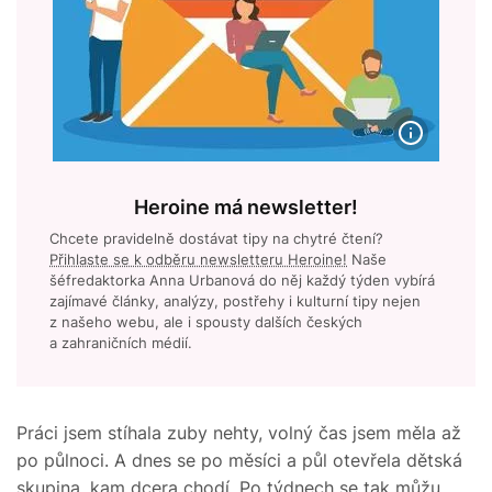
Heroine má newsletter!
Chcete pravidelně dostávat tipy na chytré čtení?
Přihlaste se k odběru newsletteru Heroine!
Naše
šéfredaktorka Anna Urbanová do něj každý týden vybírá
zajímavé články, analýzy, postřehy i kulturní tipy nejen
z našeho webu, ale i spousty dalších českých
a zahraničních médií.
Práci jsem stíhala zuby nehty, volný čas jsem měla až
po půlnoci. A dnes se po měsíci a půl otevřela dětská
skupina, kam dcera chodí. Po týdnech se tak můžu