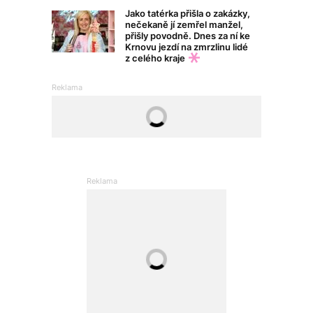
Jako tatérka přišla o zakázky,
nečekaně jí zemřel manžel,
přišly povodně. Dnes za ní ke
Krnovu jezdí na zmrzlinu lidé
z celého kraje