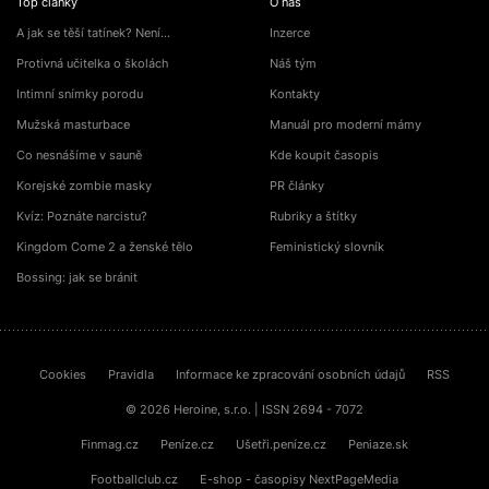
Top články
O nás
A jak se těší tatínek? Není…
Inzerce
Protivná učitelka o školách
Náš tým
Intimní snímky porodu
Kontakty
Mužská masturbace
Manuál pro moderní mámy
Co nesnášíme v sauně
Kde koupit časopis
Korejské zombie masky
PR články
Kvíz: Poznáte narcistu?
Rubriky a štítky
Kingdom Come 2 a ženské tělo
Feministický slovník
Bossing: jak se bránit
Cookies
Pravidla
Informace ke zpracování osobních údajů
RSS
© 2026 Heroine, s.r.o. | ISSN 2694 - 7072
Finmag.cz
Peníze.cz
Ušetři.peníze.cz
Peniaze.sk
Footballclub.cz
E-shop - časopisy NextPageMedia