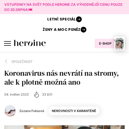
VSTUPENKY NA SVĚT PODLE HEROINE ZA VÝHODNĚJŠÍ CENU POUZE
DO 20.SRPNA!🎟️
LETNÍ
SPECIÁL
ŽENY A
MOC PENĚZ
E-SHOP
SPOLEČNOST
Koronavirus nás nevrátí na stromy,
ale k plotně možná ano
04. květen 2020
33 831
Zuzana Fuksová
NEROVNOSTI V KARANTÉNĚ