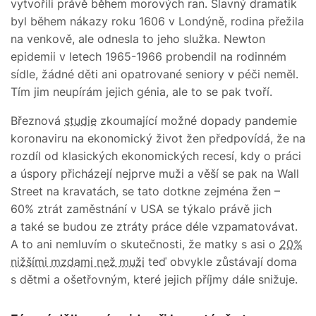
vytvořili právě během morových ran. Slavný dramatik
byl během nákazy roku 1606 v Londýně, rodina přežila
na venkově, ale odnesla to jeho služka. Newton
epidemii v letech 1965-1966 probendil na rodinném
sídle, žádné děti ani opatrované seniory v péči neměl.
Tím jim neupírám jejich génia, ale to se pak tvoří.
Březnová
studie
zkoumající možné dopady pandemie
koronaviru na ekonomický život žen předpovídá, že na
rozdíl od klasických ekonomických recesí, kdy o práci
a úspory přicházejí nejprve muži a věší se pak na Wall
Street na kravatách, se tato dotkne zejména žen –
60% ztrát zaměstnání v USA se týkalo právě jich
a také se budou ze ztráty práce déle vzpamatovávat.
A to ani nemluvím o skutečnosti, že matky s asi o
20%
nižšími mzdami než muži
teď obvykle zůstávají doma
s dětmi a ošetřovným, které jejich příjmy dále snižuje.