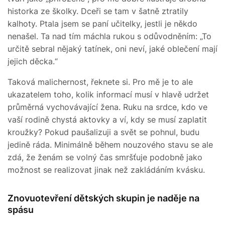
historka ze školky. Dceři se tam v šatně ztratily
kalhoty. Ptala jsem se paní učitelky, jestli je někdo
nenašel. Ta nad tím máchla rukou s odůvodněním: „To
určitě sebral nějaký tatínek, oni neví, jaké oblečení mají
jejich děcka.“
Taková malichernost, řeknete si. Pro mě je to ale
ukazatelem toho, kolik informací musí v hlavě udržet
průměrná vychovávající žena. Ruku na srdce, kdo ve
vaší rodině chystá aktovky a ví, kdy se musí zaplatit
kroužky? Pokud paušalizuji a svět se pohnul, budu
jedině ráda. Minimálně během nouzového stavu se ale
zdá, že ženám se volný čas smršťuje podobně jako
možnost se realizovat jinak než zakládáním kvásku.
Znovuotevření dětských skupin je naděje na
spásu