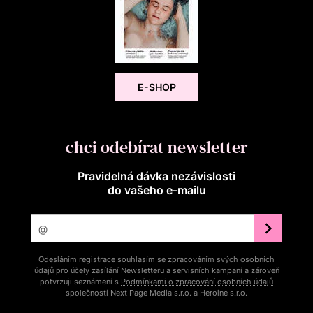
E-SHOP
chci odebírat newsletter
Pravidelná dávka nezávislosti
do vašeho e‑mailu
Odesláním registrace souhlasím se zpracováním svých osobních
údajů pro účely zasílání Newsletteru a servisních kampaní a zároveň
potvrzuji seznámení s
Podmínkami o zpracování osobních údajů
společností Next Page Media s.r.o. a Heroine s.r.o.