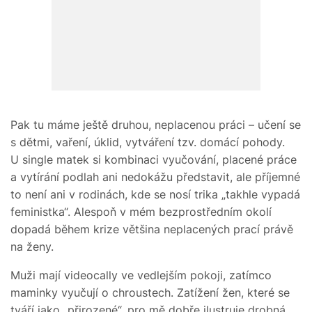
Pak tu máme ještě druhou, neplacenou práci – učení se
s dětmi, vaření, úklid, vytváření tzv. domácí pohody.
U single matek si kombinaci vyučování, placené práce
a vytírání podlah ani nedokážu představit, ale příjemné
to není ani v rodinách, kde se nosí trika „takhle vypadá
feministka“. Alespoň v mém bezprostředním okolí
dopadá během krize většina neplacených prací právě
na ženy.
Muži mají videocally ve vedlejším pokoji, zatímco
maminky vyučují o chroustech. Zatížení žen, které se
tváří jako „přirozené“, pro mě dobře ilustruje drobná