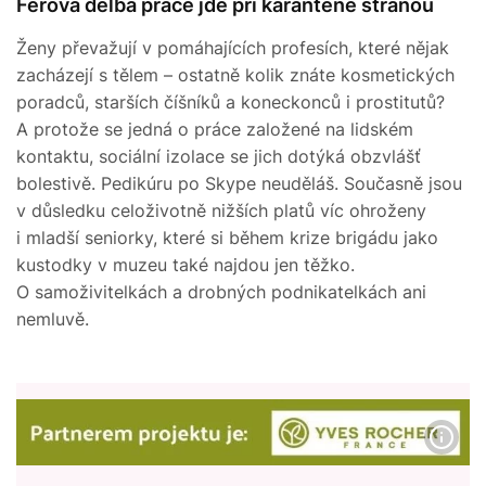
Férová dělba práce jde při karanténě stranou
Ženy převažují v pomáhajících profesích, které nějak
zacházejí s tělem – ostatně kolik znáte kosmetických
poradců, starších číšníků a koneckonců i prostitutů?
A protože se jedná o práce založené na lidském
kontaktu, sociální izolace se jich dotýká obzvlášť
bolestivě. Pedikúru po Skype neuděláš. Současně jsou
v důsledku celoživotně nižších platů víc ohroženy
i mladší seniorky, které si během krize brigádu jako
kustodky v muzeu také najdou jen těžko.
O samoživitelkách a drobných podnikatelkách ani
nemluvě.