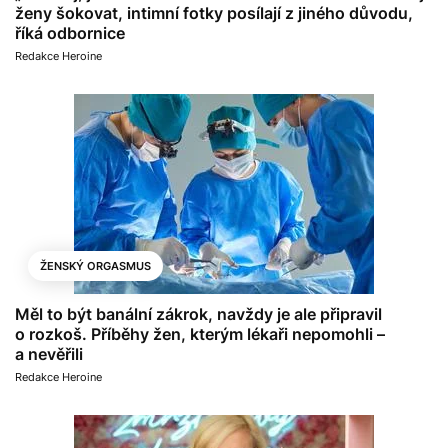
ženy šokovat, intimní fotky posílají z jiného důvodu,
říká odbornice
Redakce Heroine
ŽENSKÝ ORGASMUS
Měl to být banální zákrok, navždy je ale připravil
o rozkoš. Příběhy žen, kterým lékaři nepomohli –
a nevěřili
Redakce Heroine