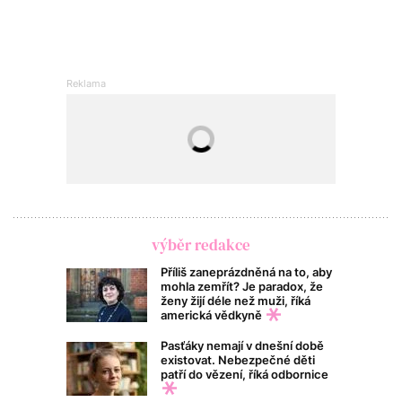
výběr redakce
Příliš zaneprázdněná na to, aby
mohla zemřít? Je paradox, že
ženy žijí déle než muži, říká
americká vědkyně
Pasťáky nemají v dnešní době
existovat. Nebezpečné děti
patří do vězení, říká odbornice