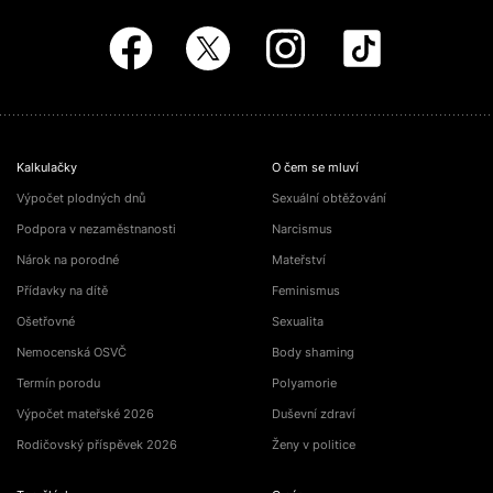
Kalkulačky
O čem se mluví
Výpočet plodných dnů
Sexuální obtěžování
Podpora v nezaměstnanosti
Narcismus
Nárok na porodné
Mateřství
Přídavky na dítě
Feminismus
Ošetřovné
Sexualita
Nemocenská OSVČ
Body shaming
Termín porodu
Polyamorie
Výpočet mateřské 2026
Duševní zdraví
Rodičovský příspěvek 2026
Ženy v politice