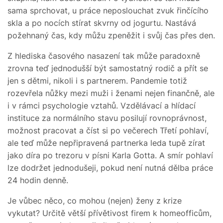
sama sprchovat, u práce neposlouchat zvuk řinčícího
skla a po nocích stírat skvrny od jogurtu. Nastává
požehnaný čas, kdy můžu zpeněžit i svůj čas přes den.
Z hlediska časového nasazení tak může paradoxně
zrovna teď jednodušší být samostatný rodič a přít se
jen s dětmi, nikoli i s partnerem. Pandemie totiž
rozevřela nůžky mezi muži i ženami nejen finančně, ale
i v rámci psychologie vztahů. Vzdělávací a hlídací
instituce za normálního stavu posilují rovnoprávnost,
možnost pracovat a číst si po večerech Třetí pohlaví,
ale teď může nepřipravená partnerka leda tupě zírat
jako díra po trezoru v písni Karla Gotta. A smír pohlaví
lze dodržet jednodušeji, pokud není nutná dělba práce
24 hodin denně.
Je vůbec něco, co mohou (nejen) ženy z krize
vykutat? Určitě větší přívětivost firem k homeofficům,