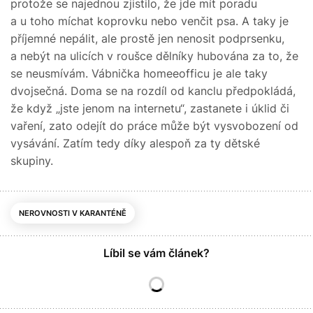
protože se najednou zjistilo, že jde mít poradu
a u toho míchat koprovku nebo venčit psa. A taky je
příjemné nepálit, ale prostě jen nenosit podprsenku,
a nebýt na ulicích v roušce dělníky hubována za to, že
se neusmívám. Vábnička homeeofficu je ale taky
dvojsečná. Doma se na rozdíl od kanclu předpokládá,
že když „jste jenom na internetu“, zastanete i úklid či
vaření, zato odejít do práce může být vysvobození od
vysávání. Zatím tedy díky alespoň za ty dětské
skupiny.
NEROVNOSTI V KARANTÉNĚ
Líbil se vám článek?