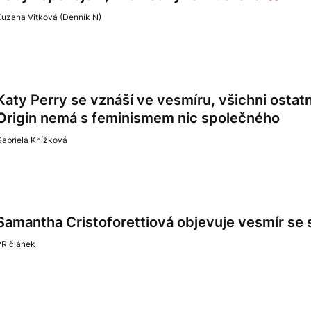
Zuzana Vitková (Denník N)
Katy Perry se vznáší ve vesmíru, všichni ostatn
Origin nemá s feminismem nic společného
Gabriela Knížková
Samantha Cristoforettiová objevuje vesmír se
PR článek