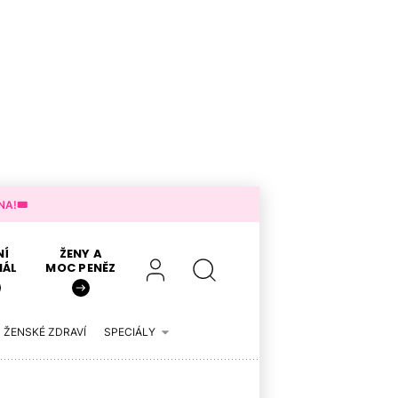
A!🎟️
NÍ
ŽENY A
IÁL
MOC PENĚZ
ŽENSKÉ ZDRAVÍ
SPECIÁLY