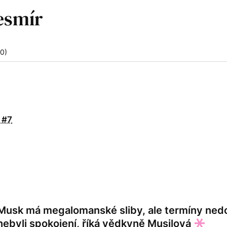
0)
 #7
Musk má megalomanské sliby, ale termíny ned
nebyli spokojení, říká vědkyně Musilová