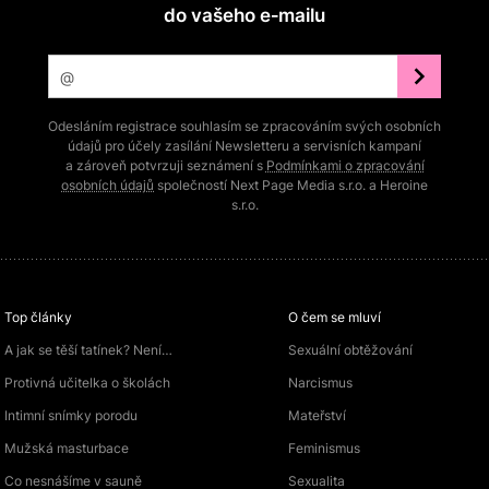
do vašeho e‑mailu
Odesláním registrace souhlasím se zpracováním svých osobních
údajů pro účely zasílání Newsletteru a servisních kampaní
a zároveň potvrzuji seznámení s
Podmínkami o zpracování
osobních údajů
společností Next Page Media s.r.o. a Heroine
s.r.o.
Top články
O čem se mluví
A jak se těší tatínek? Není…
Sexuální obtěžování
Protivná učitelka o školách
Narcismus
Intimní snímky porodu
Mateřství
Mužská masturbace
Feminismus
Co nesnášíme v sauně
Sexualita