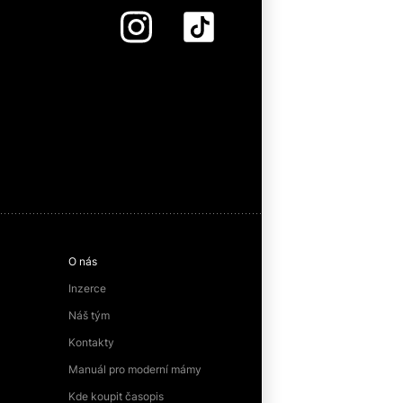
O nás
Inzerce
Náš tým
Kontakty
Manuál pro moderní mámy
Kde koupit časopis