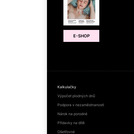
E-SHOP
Kalkulačky
Výpočet plodných dnů
Podpora v nezaměstnanosti
Nárok na porodné
Přídavky na dítě
Ošetřovné