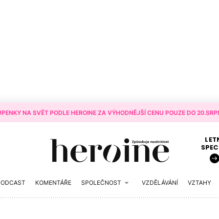
PENKY NA SVĚT PODLE HEROINE ZA VÝHODNĚJŠÍ CENU POUZE DO 20.SRPN
LET
SPEC
PODCAST
KOMENTÁŘE
SPOLEČNOST
VZDĚLÁVÁNÍ
VZTAHY