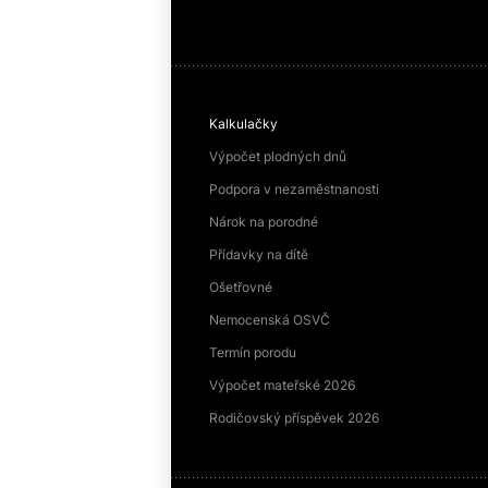
Kalkulačky
Výpočet plodných dnů
Podpora v nezaměstnanosti
Nárok na porodné
Přídavky na dítě
Ošetřovné
Nemocenská OSVČ
Termín porodu
Výpočet mateřské 2026
Rodičovský příspěvek 2026