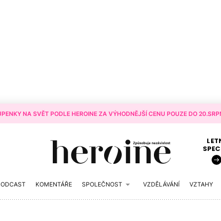
PENKY NA SVĚT PODLE HEROINE ZA VÝHODNĚJŠÍ CENU POUZE DO 20.SRPN
LET
SPEC
PODCAST
KOMENTÁŘE
SPOLEČNOST
VZDĚLÁVÁNÍ
VZTAHY