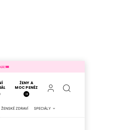
A!🎟️
NÍ
ŽENY A
IÁL
MOC PENĚZ
ŽENSKÉ ZDRAVÍ
SPECIÁLY