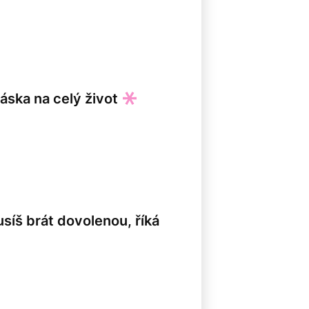
8
áska na celý život
síš brát dovolenou, říká