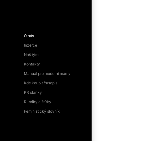
O nás
Inzerce
Náš tým
Kontakty
Manuál pro moderní mámy
Kde koupit časopis
PR články
Rubriky a štítky
Feministický slovník