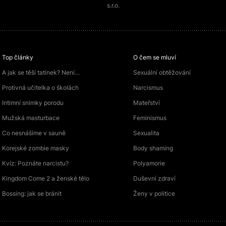
s.r.o.
Top články
O čem se mluví
A jak se těší tatínek? Není…
Sexuální obtěžování
Protivná učitelka o školách
Narcismus
Intimní snímky porodu
Mateřství
Mužská masturbace
Feminismus
Co nesnášíme v sauně
Sexualita
Korejské zombie masky
Body shaming
Kvíz: Poznáte narcistu?
Polyamorie
Kingdom Come 2 a ženské tělo
Duševní zdraví
Bossing: jak se bránit
Ženy v politice