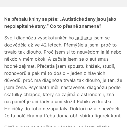
Na přebalu knihy se píše: „Autistické ženy jsou jako
nepolapitelné stíny.“ Co to přesně znamená?
Svoji diagnózu vysokofunkčního
autismu
jsem se
dozvěděla až ve 42 letech. Přemýšlela jsem, proč to
trvalo tak dlouho. Proč jsem si to neuvědomila já nebo
někdo v mém okolí. A začala jsem se o autismus
hodně zajímat. Přečetla jsem spoustu knížek, studií,
rozhovorů a pak mi to došlo – jeden z hlavních
důvodů, proč má diagnóza trvala tak dlouho, je ten, že
jsem žena. Psychiatři měli nastavenou diagnózu podle
škatulky chlapce, který se zajímá o astronomii, zná
nazpaměť jízdní řády a umí složit Rubikovu kostku.
Holčičky do toho nezapadaly. Doktoři už ale nevěděli,
že ta holčička má třeba doma obří sbírku figurek koní.