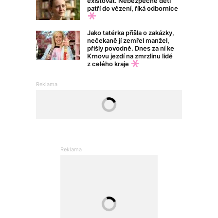
existovat. Nebezpečné děti
patří do vězení, říká odbornice
Jako tatérka přišla o zakázky,
nečekaně jí zemřel manžel,
přišly povodně. Dnes za ní ke
Krnovu jezdí na zmrzlinu lidé
z celého kraje