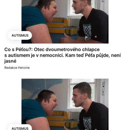
AUTISMUS
Co s Péťou?: Otec dvoumetrového chlapce
s autismem je v nemocnici. Kam teď Péťa půjde, není
jasné
Redakce Heroine
AUTISMUS