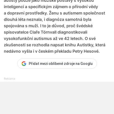
autisty pouze jako mužské postavy s vysokou
inteligencí a specifickým zájmem o přírodní vědy
a dopravní prostředky. Ženu s autismem společnost
dlouhá léta neznala, i diagnóza samotná byla
spojována s muži. I to je důvod, proč švédské
spisovatelce Claře Törnvall diagnostikovali
vysokofunkční autismus až ve 42 letech. O své
zkušenosti se rozhodla napsat knihu Autistky, která
nedávno vyšla i v českém překladu Petry Hesové.
Přidat mezi oblíbené zdroje na Googlu