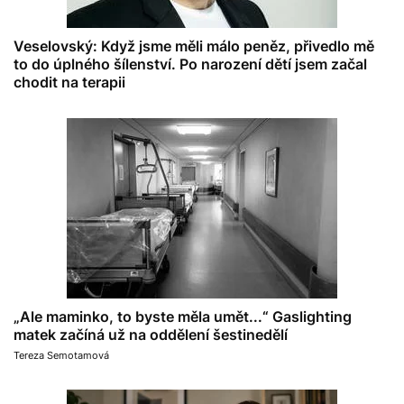
Veselovský: Když jsme měli málo peněz, přivedlo mě
to do úplného šílenství. Po narození dětí jsem začal
chodit na terapii
„Ale maminko, to byste měla umět...“ Gaslighting
matek začíná už na oddělení šestinedělí
Tereza Semotamová