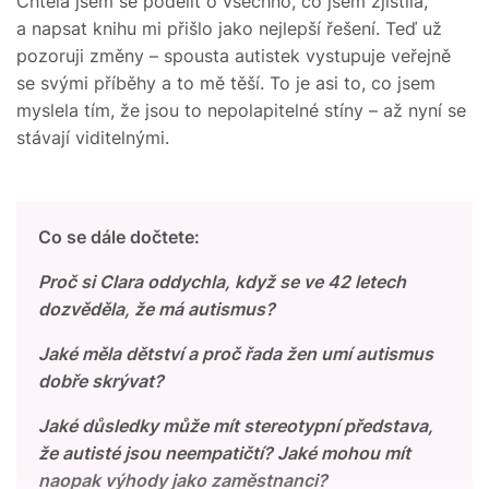
Chtěla jsem se podělit o všechno, co jsem zjistila,
a napsat knihu mi přišlo jako nejlepší řešení. Teď už
pozoruji změny – spousta autistek vystupuje veřejně
se svými příběhy a to mě těší. To je asi to, co jsem
myslela tím, že jsou to nepolapitelné stíny – až nyní se
stávají viditelnými.
Co se dále dočtete:
Proč si Clara oddychla, když se ve 42 letech
dozvěděla, že má autismus?
Jaké měla dětství a proč řada žen umí autismus
dobře skrývat?
Jaké důsledky může mít stereotypní představa,
že autisté jsou neempatičtí? Jaké mohou mít
naopak výhody jako zaměstnanci?