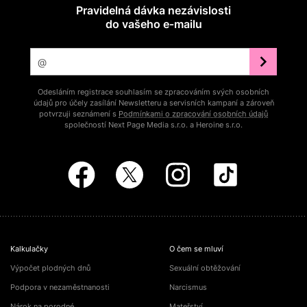
Pravidelná dávka nezávislosti
do vašeho e‑mailu
Odesláním registrace souhlasím se zpracováním svých osobních
údajů pro účely zasílání Newsletteru a servisních kampaní a zároveň
potvrzuji seznámení s
Podmínkami o zpracování osobních údajů
společností Next Page Media s.r.o. a Heroine s.r.o.
Kalkulačky
O čem se mluví
Výpočet plodných dnů
Sexuální obtěžování
Podpora v nezaměstnanosti
Narcismus
Nárok na porodné
Mateřství