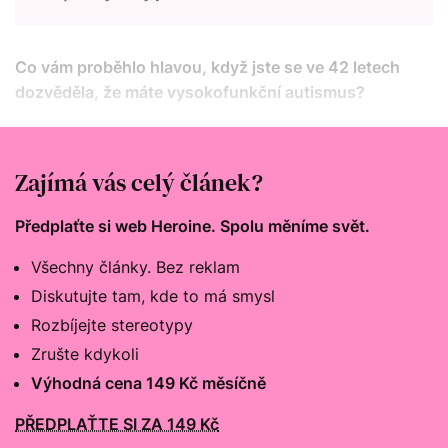
Co vám proběhlo hlavou, když jste se ve 42 letech
dozvěděla, že máte vysokofunkční autismus?
Moje první pocity byla úleva a štěstí, skoro až euforie
z toho, že všechno do sebe zapadlo.
Zajímá vás celý článek?
Předplaťte si web Heroine. Spolu měníme svět.
Všechny články. Bez reklam
Diskutujte tam, kde to má smysl
Rozbíjejte stereotypy
Zrušte kdykoli
Výhodná cena 149 Kč měsíčně
PŘEDPLAŤTE SI ZA 149 Kč