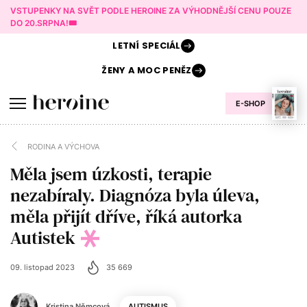
VSTUPENKY NA SVĚT PODLE HEROINE ZA VÝHODNĚJŠÍ CENU POUZE
DO 20.SRPNA!🎟️
LETNÍ
SPECIÁL
ŽENY A
MOC PENĚZ
E-SHOP
RODINA A VÝCHOVA
Měla jsem úzkosti, terapie
nezabíraly. Diagnóza byla úleva,
měla přijít dříve, říká autorka
Autistek
09. listopad 2023
35 669
Kristina Němcová
AUTISMUS