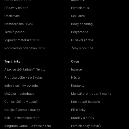
Přídavky na dítě
Feminismus
Ošetřovné
Sexualita
Nemocenská OSVČ
Body shaming
Termín porodu
Polyamorie
Výpočet mateřské 2026
Duševní zdraví
Rodičovský příspěvek 2026
Ženy v politice
Top články
O nás
A jak se těší tatínek? Není…
Inzerce
Protivná učitelka o školách
Náš tým
Intimní snímky porodu
Kontakty
Mužská masturbace
Manuál pro moderní mámy
Co nesnášíme v sauně
Kde koupit časopis
Korejské zombie masky
PR články
Kvíz: Poznáte narcistu?
Rubriky a štítky
Kingdom Come 2 a ženské tělo
Feministický slovník