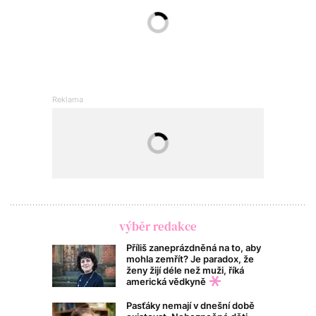
výběr redakce
Příliš zaneprázdněná na to, aby
mohla zemřít? Je paradox, že
ženy žijí déle než muži, říká
americká vědkyně
Pasťáky nemají v dnešní době