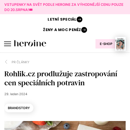
VSTUPENKY NA SVĚT PODLE HEROINE ZA VÝHODNĚJŠÍ CENU POUZE
DO 20.SRPNA!🎟️
LETNÍ
SPECIÁL
ŽENY A
MOC PENĚZ
E-SHOP
PR ČLÁNKY
Rohlik.cz prodlužuje zastropování
cen speciálních potravin
29. leden 2024
BRANDSTORY