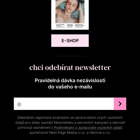
E-SHOP
chci odebírat newsletter
Pravidelná dávka nezávislosti
do vašeho e‑mailu
Odesláním registrace souhlasím se zpracováním svých osobních
údajů pro účely zasílání Newsletteru a servisních kampaní a zároveň
potvrzuji seznámení s
Podmínkami o zpracování osobních údajů
společností Next Page Media s.r.o. a Heroine s.r.o.