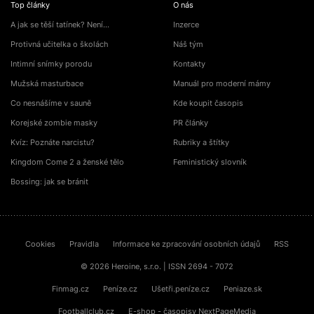
Top články
O nás
A jak se těší tatínek? Není…
Inzerce
Protivná učitelka o školách
Náš tým
Intimní snímky porodu
Kontakty
Mužská masturbace
Manuál pro moderní mámy
Co nesnášíme v sauně
Kde koupit časopis
Korejské zombie masky
PR články
Kvíz: Poznáte narcistu?
Rubriky a štítky
Kingdom Come 2 a ženské tělo
Feministický slovník
Bossing: jak se bránit
Cookies
Pravidla
Informace ke zpracování osobních údajů
RSS
© 2026 Heroine, s.r.o. | ISSN 2694 - 7072
Finmag.cz
Peníze.cz
Ušetři.peníze.cz
Peniaze.sk
Footballclub.cz
E-shop - časopisy NextPageMedia