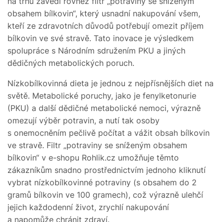
na trhu zavedl rovněž filtr „potraviny se sníženým
obsahem bílkovin“, který usnadní nakupování všem,
kteří ze zdravotních důvodů potřebují omezit příjem
bílkovin ve své stravě. Tato inovace je výsledkem
spolupráce s Národním sdružením PKU a jiných
dědičných metabolických poruch.
Nízkobílkovinná dieta je jednou z nejpřísnějších diet na
světě. Metabolické poruchy, jako je fenylketonurie
(PKU) a další dědičné metabolické nemoci, výrazně
omezují výběr potravin, a nutí tak osoby
s onemocněním pečlivě počítat a vážit obsah bílkovin
ve stravě. Filtr „potraviny se sníženým obsahem
bílkovin“ v e-shopu Rohlik.cz umožňuje těmto
zákazníkům snadno prostřednictvím jednoho kliknutí
vybrat nízkobílkovinné potraviny (s obsahem do 2
gramů bílkovin ve 100 gramech), což výrazně ulehčí
jejich každodenní život, zrychlí nakupování
a napomůže chránit zdraví.