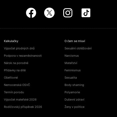
Kalkulačky
O čem se mluví
Výpočet plodných dnů
Sexuální obtěžování
Podpora v nezaměstnanosti
Narcismus
Nárok na porodné
Mateřství
Přídavky na dítě
Feminismus
Ošetřovné
Sexualita
Nemocenská OSVČ
Body shaming
Termín porodu
Polyamorie
Výpočet mateřské 2026
Duševní zdraví
Rodičovský příspěvek 2026
Ženy v politice