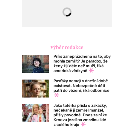
výběr redakce
Příliš zaneprázdněná na to, aby
mohla zemřít? Je paradox, že
ženy žijí déle než muži, říká
americká vědkyně
Pasťáky nemají v dnešní době
existovat. Nebezpečné děti
patří do vězení, říká odbornice
Jako tatérka přišla o zakázky,
nečekaně jí zemřel manžel,
přišly povodně. Dnes za ní ke
Krnovu jezdí na zmrzlinu lidé
z celého kraje