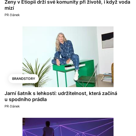
Ženy v Etiopii drží své komunity při životě, i když voda
mizí
PR článek
BRANDSTORY
Jarní šatník s lehkostí: udržitelnost, která začíná
u spodního prádla
PR článek