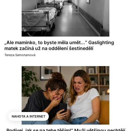
„Ale maminko, to byste měla umět...“ Gaslighting
matek začíná už na oddělení šestinedělí
Tereza Semotamová
NAHOTA A INTERNET
„Podívej, jak se na tebe těším!“ Muži většinou nechtějí