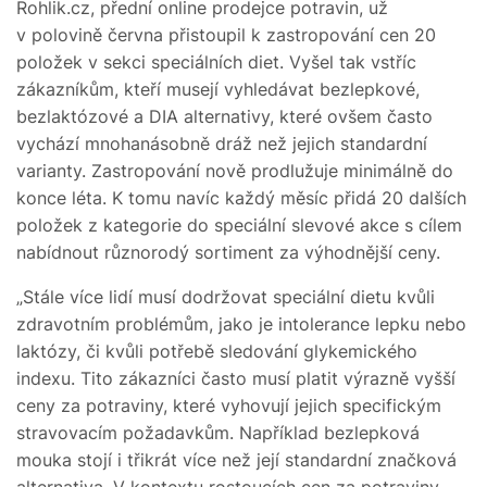
Rohlik.cz, přední online prodejce potravin, už
v polovině června přistoupil k zastropování cen 20
položek v sekci speciálních diet. Vyšel tak vstříc
zákazníkům, kteří musejí vyhledávat bezlepkové,
bezlaktózové a DIA alternativy, které ovšem často
vychází mnohanásobně dráž než jejich standardní
varianty. Zastropování nově prodlužuje minimálně do
konce léta. K tomu navíc každý měsíc přidá 20 dalších
položek z kategorie do speciální slevové akce s cílem
nabídnout různorodý sortiment za výhodnější ceny.
„Stále více lidí musí dodržovat speciální dietu kvůli
zdravotním problémům, jako je intolerance lepku nebo
laktózy, či kvůli potřebě sledování glykemického
indexu. Tito zákazníci často musí platit výrazně vyšší
ceny za potraviny, které vyhovují jejich specifickým
stravovacím požadavkům. Například bezlepková
mouka stojí i třikrát více než její standardní značková
alternativa. V kontextu rostoucích cen za potraviny