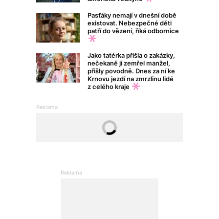
Pasťáky nemají v dnešní době
existovat. Nebezpečné děti
patří do vězení, říká odbornice
Jako tatérka přišla o zakázky,
nečekaně jí zemřel manžel,
přišly povodně. Dnes za ní ke
Krnovu jezdí na zmrzlinu lidé
z celého kraje