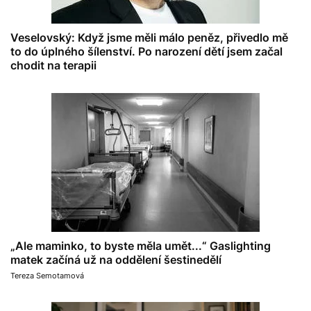
Veselovský: Když jsme měli málo peněz, přivedlo mě
to do úplného šílenství. Po narození dětí jsem začal
chodit na terapii
„Ale maminko, to byste měla umět...“ Gaslighting
matek začíná už na oddělení šestinedělí
Tereza Semotamová