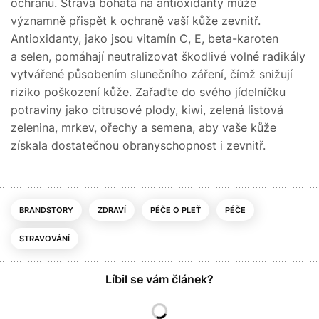
ochranu. Strava bohatá na antioxidanty může
významně přispět k ochraně vaší kůže zevnitř.
Antioxidanty, jako jsou vitamín C, E, beta-karoten
a selen, pomáhají neutralizovat škodlivé volné radikály
vytvářené působením slunečního záření, čímž snižují
riziko poškození kůže. Zařaďte do svého jídelníčku
potraviny jako citrusové plody, kiwi, zelená listová
zelenina, mrkev, ořechy a semena, aby vaše kůže
získala dostatečnou obranyschopnost i zevnitř.
BRANDSTORY
ZDRAVÍ
PÉČE O PLEŤ
PÉČE
STRAVOVÁNÍ
Líbil se vám článek?