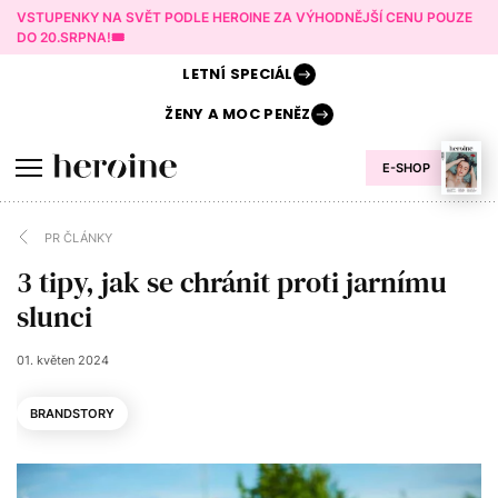
VSTUPENKY NA SVĚT PODLE HEROINE ZA VÝHODNĚJŠÍ CENU POUZE
DO 20.SRPNA!🎟️
LETNÍ
SPECIÁL
ŽENY A
MOC PENĚZ
E-SHOP
PR ČLÁNKY
3 tipy, jak se chránit proti jarnímu
slunci
01. květen 2024
BRANDSTORY