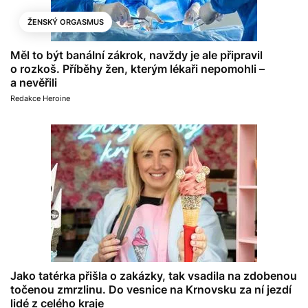
ŽENSKÝ ORGASMUS
Měl to být banální zákrok, navždy je ale připravil
o rozkoš. Příběhy žen, kterým lékaři nepomohli –
a nevěřili
Redakce Heroine
Jako tatérka přišla o zakázky, tak vsadila na zdobenou
točenou zmrzlinu. Do vesnice na Krnovsku za ní jezdí
lidé z celého kraje