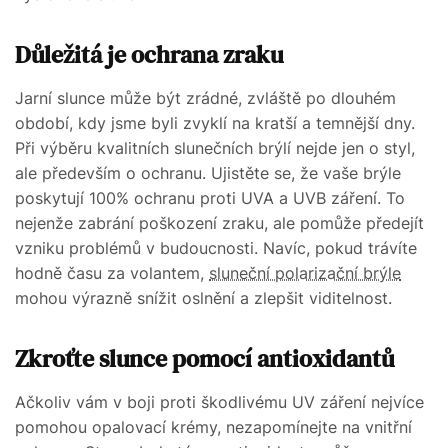
Důležitá je ochrana zraku
Jarní slunce může být zrádné, zvláště po dlouhém
období, kdy jsme byli zvyklí na kratší a temnější dny.
Při výběru kvalitních slunečních brýlí nejde jen o styl,
ale především o ochranu. Ujistěte se, že vaše brýle
poskytují 100% ochranu proti UVA a UVB záření. To
nejenže zabrání poškození zraku, ale pomůže předejít
vzniku problémů v budoucnosti. Navíc, pokud trávíte
hodně času za volantem,
sluneční polarizační brýle
mohou výrazně snížit oslnění a zlepšit viditelnost.
Zkroťte slunce pomocí antioxidantů
Ačkoliv vám v boji proti škodlivému UV záření nejvíce
pomohou opalovací krémy, nezapomínejte na vnitřní