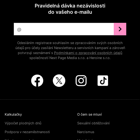
Pravidelná dávka nezávislosti
do vašeho e‑mailu
Odesláním registrace souhlasím se zpracováním svých osobních
údajů pro účely zasílání Newsletteru a servisních kampaní a zároveň
potvrzuji seznámení s
Podmínkami o zpracování osobních údajů
společností Next Page Media s.r.o. a Heroine s.r.o.
Kalkulačky
O čem se mluví
Výpočet plodných dnů
Sexuální obtěžování
Podpora v nezaměstnanosti
Narcismus