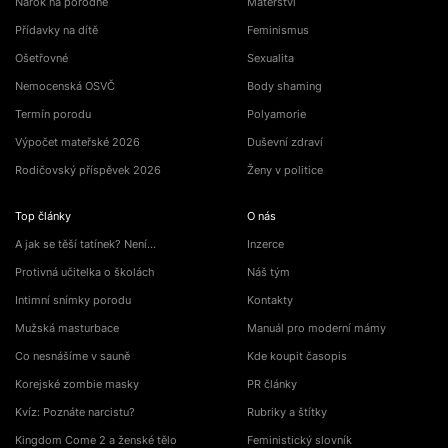
Nárok na porodné
Mateřství
Přídavky na dítě
Feminismus
Ošetřovné
Sexualita
Nemocenská OSVČ
Body shaming
Termín porodu
Polyamorie
Výpočet mateřské 2026
Duševní zdraví
Rodičovský příspěvek 2026
Ženy v politice
Top články
O nás
A jak se těší tatínek? Není…
Inzerce
Protivná učitelka o školách
Náš tým
Intimní snímky porodu
Kontakty
Mužská masturbace
Manuál pro moderní mámy
Co nesnášíme v sauně
Kde koupit časopis
Korejské zombie masky
PR články
Kvíz: Poznáte narcistu?
Rubriky a štítky
Kingdom Come 2 a ženské tělo
Feministický slovník