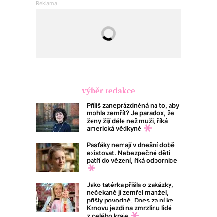
výběr redakce
Příliš zaneprázdněná na to, aby
mohla zemřít? Je paradox, že
ženy žijí déle než muži, říká
americká vědkyně
Pasťáky nemají v dnešní době
existovat. Nebezpečné děti
patří do vězení, říká odbornice
Jako tatérka přišla o zakázky,
nečekaně jí zemřel manžel,
přišly povodně. Dnes za ní ke
Krnovu jezdí na zmrzlinu lidé
z celého kraje