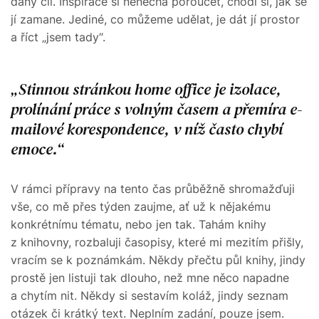
daný cíl. Inspirace si nenechá poroučet, chodí si, jak se
jí zamane. Jediné, co můžeme udělat, je dát jí prostor
a říct „jsem tady“.
Stinnou stránkou home office je izolace,
prolínání práce s volným časem a přemíra e-
mailové korespondence, v níž často chybí
emoce.
V rámci přípravy na tento čas průběžně shromažďuji
vše, co mě přes týden zaujme, ať už k nějakému
konkrétnímu tématu, nebo jen tak. Tahám knihy
z knihovny, rozbaluji časopisy, které mi mezitím přišly,
vracím se k poznámkám. Někdy přečtu půl knihy, jindy
prostě jen listuji tak dlouho, než mne něco napadne
a chytím nit. Někdy si sestavím koláž, jindy seznam
otázek či krátký text. Neplním zadání, pouze jsem.