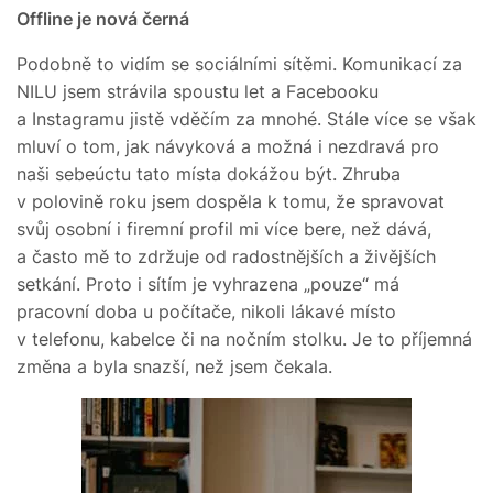
Offline je nová černá
Podobně to vidím se sociálními sítěmi. Komunikací za
NILU jsem strávila spoustu let a Facebooku
a Instagramu jistě vděčím za mnohé. Stále více se však
mluví o tom, jak návyková a možná i nezdravá pro
naši sebeúctu tato místa dokážou být. Zhruba
v polovině roku jsem dospěla k tomu, že spravovat
svůj osobní i firemní profil mi více bere, než dává,
a často mě to zdržuje od radostnějších a živějších
setkání. Proto i sítím je vyhrazena „pouze“ má
pracovní doba u počítače, nikoli lákavé místo
v telefonu, kabelce či na nočním stolku. Je to příjemná
změna a byla snazší, než jsem čekala.