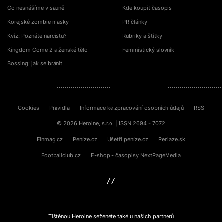
Co nesnášíme v sauně
Kde koupit časopis
Korejské zombie masky
PR články
Kvíz: Poznáte narcistu?
Rubriky a štítky
Kingdom Come 2 a ženské tělo
Feministický slovník
Bossing: jak se bránit
Cookies
Pravidla
Informace ke zpracování osobních údajů
RSS
© 2026 Heroine, s.r.o. | ISSN 2694 - 7072
Finmag.cz
Peníze.cz
Ušetři.peníze.cz
Peniaze.sk
Footballclub.cz
E-shop - časopisy NextPageMedia
sinfin.digital
Tištěnou Heroine seženete také u našich partnerů