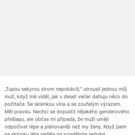
„Tupou sekyrou strom nepokácíš,“ utrousil jednou můj
muž, když mě viděl, jak v deset večer datluju něco do
počítače. Se sklenkou vína a se zoufalým výrazem.
Měl pravdu. Nechci se dopustit nějakého genderového
přešlapu, ale občas mi připadá, že muži umějí
odpočívat lépe a plánovaněji než my ženy. Když jsem
na sklonku léta seděla na pondělním jednání