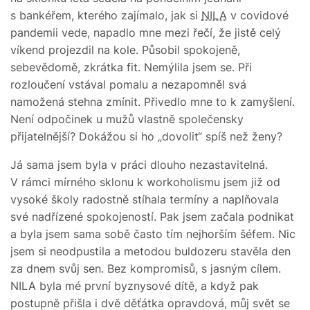
s bankéřem, kterého zajímalo, jak si
NILA
v covidové
pandemii vede, napadlo mne mezi řečí, že jistě celý
víkend projezdil na kole. Působil spokojeně,
sebevědomě, zkrátka fit. Nemýlila jsem se. Při
rozloučení vstával pomalu a nezapomněl svá
namožená stehna zmínit. Přivedlo mne to k zamyšlení.
Není odpočinek u mužů vlastně společensky
přijatelnější? Dokážou si ho „dovolit“ spíš než ženy?
Já sama jsem byla v práci dlouho nezastavitelná.
V rámci mírného sklonu k workoholismu jsem již od
vysoké školy radostně stíhala termíny a naplňovala
své nadřízené spokojeností. Pak jsem začala podnikat
a byla jsem sama sobě často tím nejhorším šéfem. Nic
jsem si neodpustila a metodou buldozeru stavěla den
za dnem svůj sen. Bez kompromisů, s jasným cílem.
NILA byla mé první byznysové dítě, a když pak
postupně přišla i dvě děťátka opravdová, můj svět se