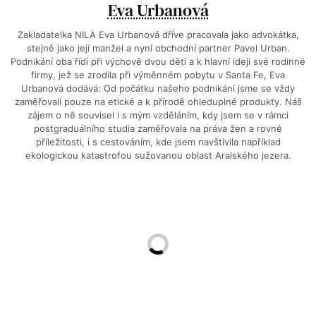
Eva Urbanová
Zakladatelka NILA Eva Urbanová dříve pracovala jako advokátka,
stejně jako její manžel a nyní obchodní partner Pavel Urban.
Podnikání oba řídí při výchově dvou dětí a k hlavní ideji své rodinné
firmy, jež se zrodila při výměnném pobytu v Santa Fe, Eva
Urbanová dodává: Od počátku našeho podnikání jsme se vždy
zaměřovali pouze na etické a k přírodě ohleduplné produkty. Náš
zájem o ně souvisel i s mým vzděláním, kdy jsem se v rámci
postgraduálního studia zaměřovala na práva žen a rovné
příležitosti, i s cestováním, kde jsem navštívila například
ekologickou katastrofou sužovanou oblast Aralského jezera.