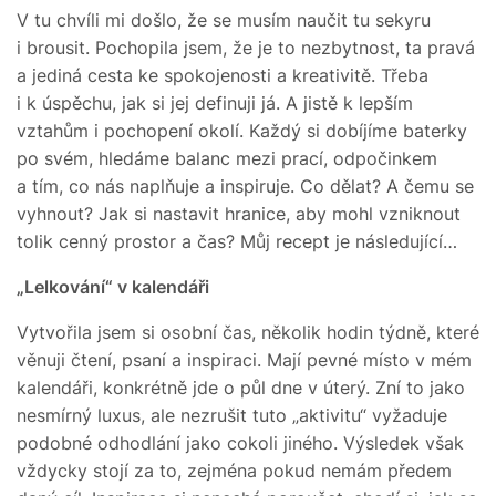
V tu chvíli mi došlo, že se musím naučit tu sekyru
i brousit. Pochopila jsem, že je to nezbytnost, ta pravá
a jediná cesta ke spokojenosti a kreativitě. Třeba
i k úspěchu, jak si jej definuji já. A jistě k lepším
vztahům i pochopení okolí. Každý si dobíjíme baterky
po svém, hledáme balanc mezi prací, odpočinkem
a tím, co nás naplňuje a inspiruje. Co dělat? A čemu se
vyhnout? Jak si nastavit hranice, aby mohl vzniknout
tolik cenný prostor a čas? Můj recept je následující…
„Lelkování“ v kalendáři
Vytvořila jsem si osobní čas, několik hodin týdně, které
věnuji čtení, psaní a inspiraci. Mají pevné místo v mém
kalendáři, konkrétně jde o půl dne v úterý. Zní to jako
nesmírný luxus, ale nezrušit tuto „aktivitu“ vyžaduje
podobné odhodlání jako cokoli jiného. Výsledek však
vždycky stojí za to, zejména pokud nemám předem