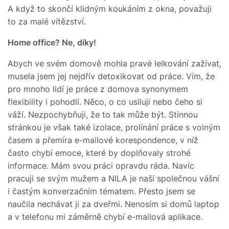
A když to skončí klidným koukáním z okna, považuji
to za malé vítězství.
Home office? Ne, díky!
Abych ve svém domově mohla pravé lelkování zažívat,
musela jsem jej nejdřív detoxikovat od práce. Vím, že
pro mnoho lidí je práce z domova synonymem
flexibility i pohodlí. Něco, o co usilují nebo čeho si
váží. Nezpochybňuji, že to tak může být. Stinnou
stránkou je však také izolace, prolínání práce s volným
časem a přemíra e-mailové korespondence, v níž
často chybí emoce, které by doplňovaly strohé
informace. Mám svou práci opravdu ráda. Navíc
pracuji se svým mužem a NILA je naší společnou vášní
i častým konverzačním tématem. Přesto jsem se
naučila nechávat ji za dveřmi. Nenosím si domů laptop
a v telefonu mi záměrně chybí e-mailová aplikace.