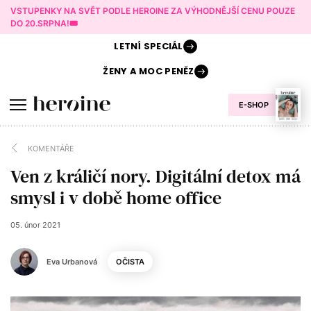
VSTUPENKY NA SVĚT PODLE HEROINE ZA VÝHODNĚJŠÍ CENU POUZE
DO 20.SRPNA!🎟️
LETNÍ
SPECIÁL
ŽENY A
MOC PENĚZ
E-SHOP
KOMENTÁŘE
Ven z králičí nory. Digitální detox má
smysl i v době home office
05. únor 2021
Eva Urbanová
OČISTA