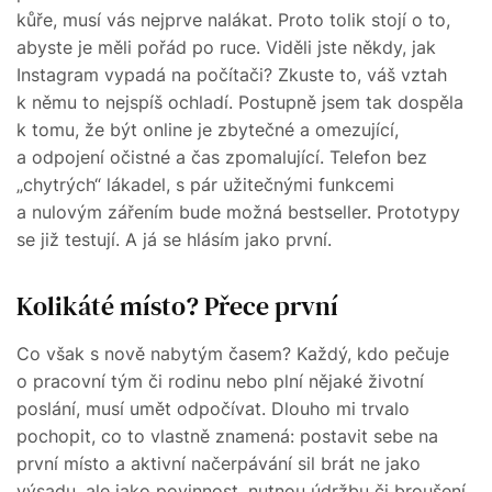
kůře, musí vás nejprve nalákat. Proto tolik stojí o to,
abyste je měli pořád po ruce. Viděli jste někdy, jak
Instagram vypadá na počítači? Zkuste to, váš vztah
k němu to nejspíš ochladí. Postupně jsem tak dospěla
k tomu, že být online je zbytečné a omezující,
a odpojení očistné a čas zpomalující. Telefon bez
„chytrých“ lákadel, s pár užitečnými funkcemi
a nulovým zářením bude možná bestseller. Prototypy
se již testují. A já se hlásím jako první.
Kolikáté místo? Přece první
Co však s nově nabytým časem? Každý, kdo pečuje
o pracovní tým či rodinu nebo plní nějaké životní
poslání, musí umět odpočívat. Dlouho mi trvalo
pochopit, co to vlastně znamená: postavit sebe na
první místo a aktivní načerpávání sil brát ne jako
výsadu, ale jako povinnost, nutnou údržbu či broušení