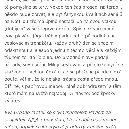
té pomyslné sekery. Někdo ten čas prosedí na terapii,
někdo bude zpívat, ale být fanynkou kvalitních seriálů
na Netflixu zřejmě úplně nestačí. Já na svou velkou
„dobíjecí“ vášeň teprve čekám. Spíš než vaření mě
baví plavání, jóga, běh v parku nebo půlhodinka na
veslovacím trenažéru. Každý druhý den se snažím
odškrtnout si alespoň jednu z těchto věcí a s každým
týdnem to jde líp a líp. Do prázdné hlavy padají
nápady, sny i přání. Miluji cestování a přestože nyní se
staženou plachtou čekám, až se přežene pandemická
bouře, věřím, že je nějaká krásná cesta přede mnou.
Offline, s papírovou mapou, plná dobrodružství s těmi,
které mám na světě nejraději. A hlavně: bez špetky
výčitek.
Eva Urbanová stojí se svým manželem Pavlem za
projektem
NILA
, obchodem, který nabízí udržitelnou
módu, doplňky a lifestylové produkty z celého světa.