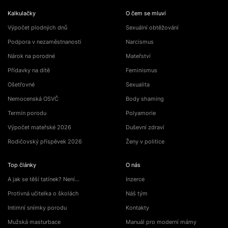
Kalkulačky
O čem se mluví
Výpočet plodných dnů
Sexuální obtěžování
Podpora v nezaměstnanosti
Narcismus
Nárok na porodné
Mateřství
Přídavky na dítě
Feminismus
Ošetřovné
Sexualita
Nemocenská OSVČ
Body shaming
Termín porodu
Polyamorie
Výpočet mateřské 2026
Duševní zdraví
Rodičovský příspěvek 2026
Ženy v politice
Top články
O nás
A jak se těší tatínek? Není…
Inzerce
Protivná učitelka o školách
Náš tým
Intimní snímky porodu
Kontakty
Mužská masturbace
Manuál pro moderní mámy