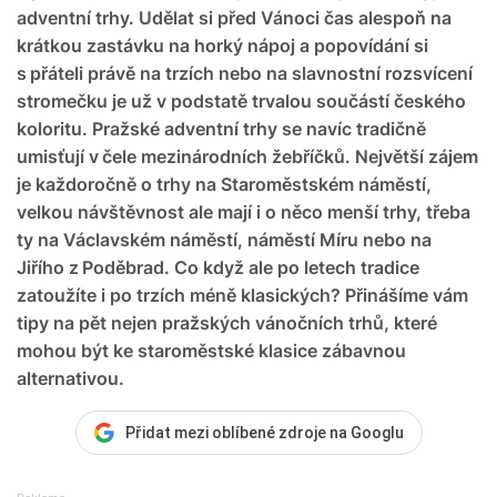
adventní trhy. Udělat si před Vánoci čas alespoň na
krátkou zastávku na horký nápoj a popovídání si
s přáteli právě na trzích nebo na slavnostní rozsvícení
stromečku je už v podstatě trvalou součástí českého
koloritu. Pražské adventní trhy se navíc tradičně
umisťují v čele mezinárodních žebříčků. Největší zájem
je každoročně o trhy na Staroměstském náměstí,
velkou návštěvnost ale mají i o něco menší trhy, třeba
ty na Václavském náměstí, náměstí Míru nebo na
Jiřího z Poděbrad. Co když ale po letech tradice
zatoužíte i po trzích méně klasických? Přinášíme vám
tipy na pět nejen pražských vánočních trhů, které
mohou být ke staroměstské klasice zábavnou
alternativou.
Přidat mezi oblíbené zdroje na Googlu