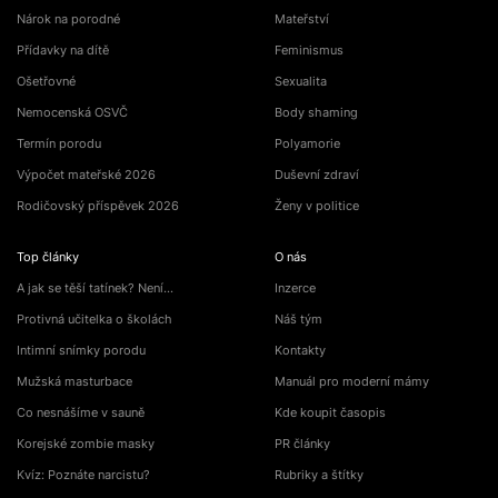
Nárok na porodné
Mateřství
Přídavky na dítě
Feminismus
Ošetřovné
Sexualita
Nemocenská OSVČ
Body shaming
Termín porodu
Polyamorie
Výpočet mateřské 2026
Duševní zdraví
Rodičovský příspěvek 2026
Ženy v politice
Top články
O nás
A jak se těší tatínek? Není…
Inzerce
Protivná učitelka o školách
Náš tým
Intimní snímky porodu
Kontakty
Mužská masturbace
Manuál pro moderní mámy
Co nesnášíme v sauně
Kde koupit časopis
Korejské zombie masky
PR články
Kvíz: Poznáte narcistu?
Rubriky a štítky