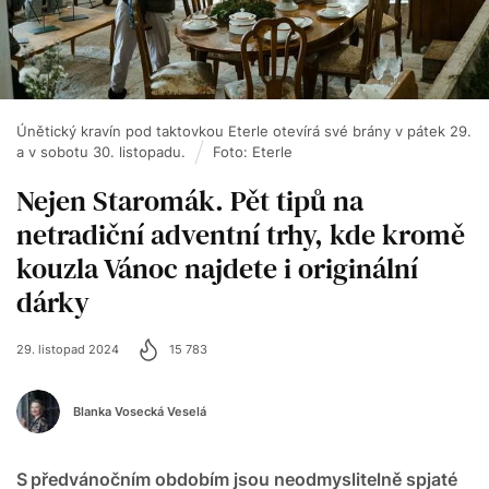
Únětický kravín pod taktovkou Eterle otevírá své brány v pátek 29.
a v sobotu 30. listopadu.
Foto: Eterle
Nejen Staromák. Pět tipů na
netradiční adventní trhy, kde kromě
kouzla Vánoc najdete i originální
dárky
29. listopad 2024
15 783
Blanka Vosecká Veselá
S předvánočním obdobím jsou neodmyslitelně spjaté