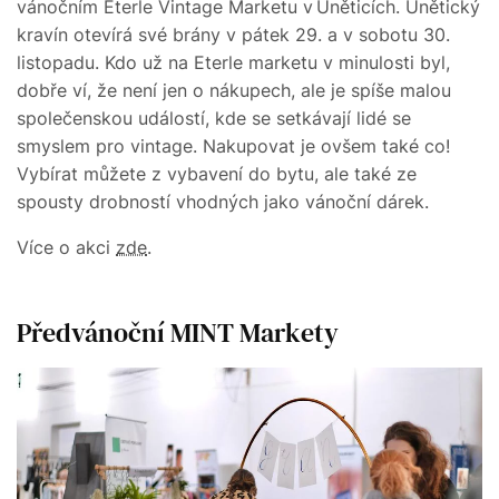
vánočním Eterle Vintage Marketu v Úněticích. Únětický
kravín otevírá své brány v pátek 29. a v sobotu 30.
listopadu. Kdo už na Eterle marketu v minulosti byl,
dobře ví, že není jen o nákupech, ale je spíše malou
společenskou událostí, kde se setkávají lidé se
smyslem pro vintage. Nakupovat je ovšem také co!
Vybírat můžete z vybavení do bytu, ale také ze
spousty drobností vhodných jako vánoční dárek.
Více o akci
zde
.
Předvánoční MINT Markety