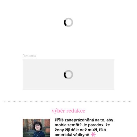
výběr redakce
Příliš zaneprázdněná na to, aby
mohla zemřít? Je paradox, že
ženy žijí déle než muži, říká
americká vědkyně