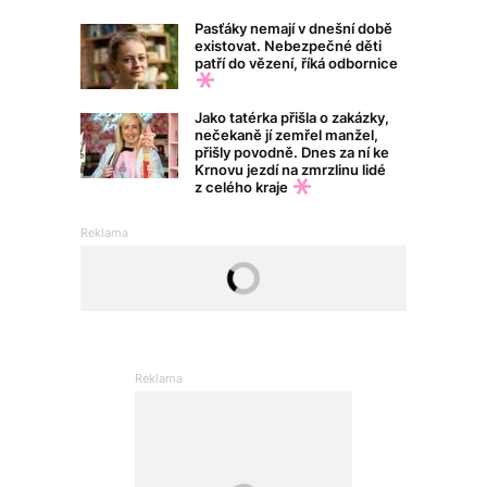
Pasťáky nemají v dnešní době
existovat. Nebezpečné děti
patří do vězení, říká odbornice
Jako tatérka přišla o zakázky,
nečekaně jí zemřel manžel,
přišly povodně. Dnes za ní ke
Krnovu jezdí na zmrzlinu lidé
z celého kraje