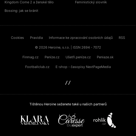
Kingdom Come 2 a ženské tělo
Feministický slovník
Bossing: jak se bránit
Cookies
Pravidla
Informace ke zpracování osobních údajů
RSS
© 2026 Heroine, s.r.o. | ISSN 2694 - 7072
Finmag.cz
Peníze.cz
Ušetři.peníze.cz
Peniaze.sk
Footballclub.cz
E-shop - časopisy NextPageMedia
sinfin.digital
Tištěnou Heroine seženete také u našich partnerů