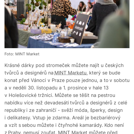
Foto: MINT Market
Krásné dárky pod stromeček můžete najít u českých
tvůrců a designérů na
MINT Marketu
, který se bude
konat před Vánoci v Praze pouze jednou, a to v sobotu
a v neděli 30. listopadu a 1. prosince v hale 13
v Holešovické tržnici. Můžete se těšit na pestrou
nabídku více než devadesáti tvůrců a designérů z celé
republiky i ze zahraničí - svěží móda, šperky, design
i delikatesy. Vstup je zdarma. Areál je bezbariérový
a vzít s sebou můžete i čtyřnohé kamarády. Kdo není
z Prahy, nemusí zoufat. MINT Market můžete před