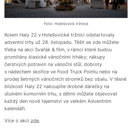
Foto: Holešovick tržnice
Kolem Haly 22 v Holešovické tržnici odstartovaly
adventní trhy už 28. listopadu. Těšit se zde můžete
třeba na akci Svařák & film, v rámci které budou
promítány klasické vánočními trháky; nákupy
čerstvých potravin na vánoční stůl, dobroty
s nádechem skořice ve Food Truck Pointu nebo na
prodej šetrných vánočních stromků bez obalu. V těsné
blízkosti Haly 22 nakoupíte drobné dárečky na
útulném komorním trhu, s dětmi můžete objevovat
každý den nové tajemství ve velkém Adventním
kalendáři.
Více o akci
zde
.