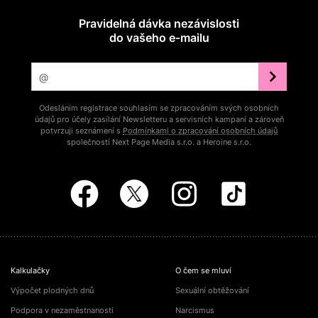
Pravidelná dávka nezávislosti
do vašeho e‑mailu
Odesláním registrace souhlasím se zpracováním svých osobních
údajů pro účely zasílání Newsletteru a servisních kampaní a zároveň
potvrzuji seznámení s
Podmínkami o zpracování osobních údajů
společností Next Page Media s.r.o. a Heroine s.r.o.
Kalkulačky
O čem se mluví
Výpočet plodných dnů
Sexuální obtěžování
Podpora v nezaměstnanosti
Narcismus