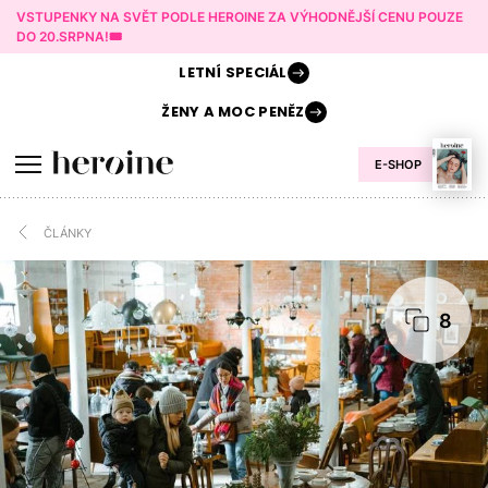
VSTUPENKY NA SVĚT PODLE HEROINE ZA VÝHODNĚJŠÍ CENU POUZE
DO 20.SRPNA!🎟️
LETNÍ
SPECIÁL
ŽENY A
MOC PENĚZ
E-SHOP
ČLÁNKY
8