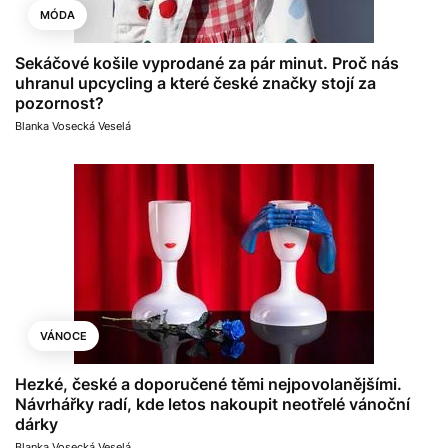
MÓDA
Sekáčové košile vyprodané za pár minut. Proč nás
uhranul upcycling a které české značky stojí za
pozornost?
Blanka Vosecká Veselá
VÁNOCE
Hezké, české a doporučené těmi nejpovolanějšími.
Návrhářky radí, kde letos nakoupit neotřelé vánoční
dárky
Blanka Vosecká Veselá