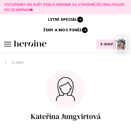
VSTUPENKY NA SVĚT PODLE HEROINE ZA VÝHODNĚJŠÍ CENU POUZE
DO 20.SRPNA!🎟️
LETNÍ
SPECIÁL
ŽENY A
MOC PENĚZ
E-SHOP
ČLÁNKY
Kateřina Jungvirtová