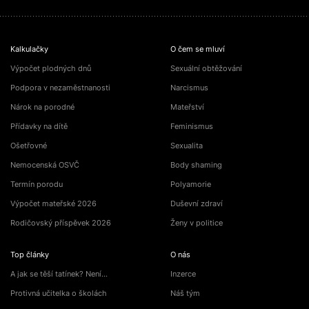
Kalkulačky
O čem se mluví
Výpočet plodných dnů
Sexuální obtěžování
Podpora v nezaměstnanosti
Narcismus
Nárok na porodné
Mateřství
Přídavky na dítě
Feminismus
Ošetřovné
Sexualita
Nemocenská OSVČ
Body shaming
Termín porodu
Polyamorie
Výpočet mateřské 2026
Duševní zdraví
Rodičovský příspěvek 2026
Ženy v politice
Top články
O nás
A jak se těší tatínek? Není…
Inzerce
Protivná učitelka o školách
Náš tým