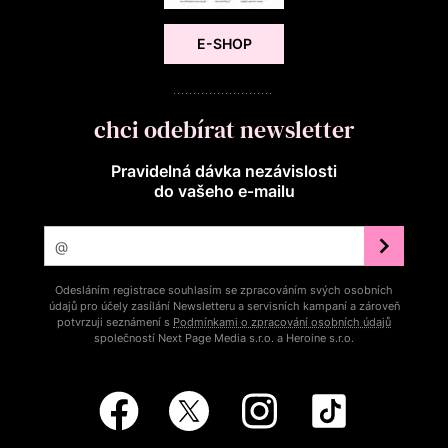
E-SHOP
chci odebírat newsletter
Pravidelná dávka nezávislosti
do vašeho e‑mailu
Odesláním registrace souhlasím se zpracováním svých osobních
údajů pro účely zasílání Newsletteru a servisních kampaní a zároveň
potvrzuji seznámení s
Podmínkami o zpracování osobních údajů
společností Next Page Media s.r.o. a Heroine s.r.o.