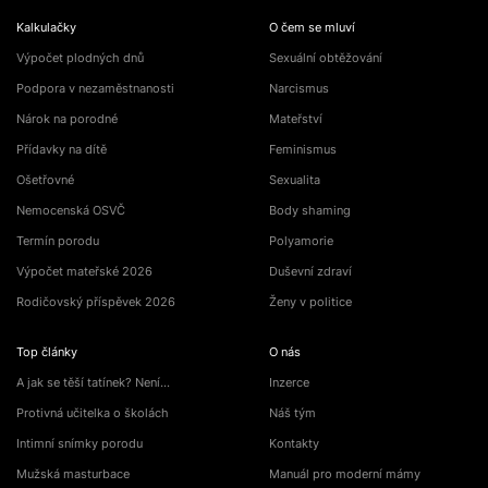
Kalkulačky
O čem se mluví
Výpočet plodných dnů
Sexuální obtěžování
Podpora v nezaměstnanosti
Narcismus
Nárok na porodné
Mateřství
Přídavky na dítě
Feminismus
Ošetřovné
Sexualita
Nemocenská OSVČ
Body shaming
Termín porodu
Polyamorie
Výpočet mateřské 2026
Duševní zdraví
Rodičovský příspěvek 2026
Ženy v politice
Top články
O nás
A jak se těší tatínek? Není…
Inzerce
Protivná učitelka o školách
Náš tým
Intimní snímky porodu
Kontakty
Mužská masturbace
Manuál pro moderní mámy