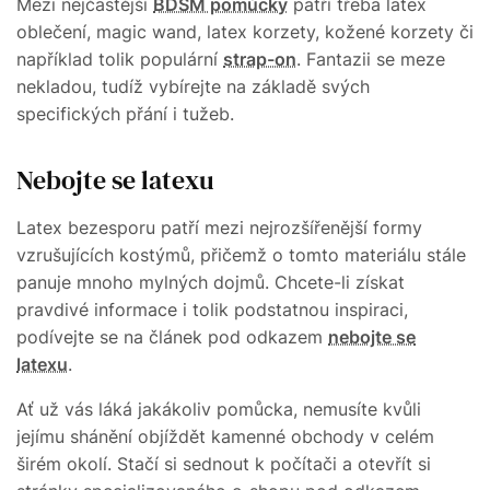
Mezi nejčastější
BDSM pomůcky
patří třeba latex
oblečení, magic wand, latex korzety, kožené korzety či
například tolik populární
strap-on
. Fantazii se meze
nekladou, tudíž vybírejte na základě svých
specifických přání i tužeb.
Nebojte se latexu
Latex bezesporu patří mezi nejrozšířenější formy
vzrušujících kostýmů, přičemž o tomto materiálu stále
panuje mnoho mylných dojmů. Chcete-li získat
pravdivé informace i tolik podstatnou inspiraci,
podívejte se na článek pod odkazem
nebojte se
latexu
.
Ať už vás láká jakákoliv pomůcka, nemusíte kvůli
jejímu shánění objíždět kamenné obchody v celém
širém okolí. Stačí si sednout k počítači a otevřít si