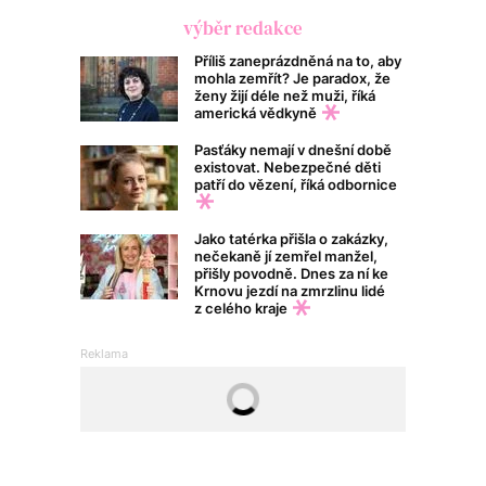
výběr redakce
Příliš zaneprázdněná na to, aby
mohla zemřít? Je paradox, že
ženy žijí déle než muži, říká
americká vědkyně
Pasťáky nemají v dnešní době
existovat. Nebezpečné děti
patří do vězení, říká odbornice
Jako tatérka přišla o zakázky,
nečekaně jí zemřel manžel,
přišly povodně. Dnes za ní ke
Krnovu jezdí na zmrzlinu lidé
z celého kraje