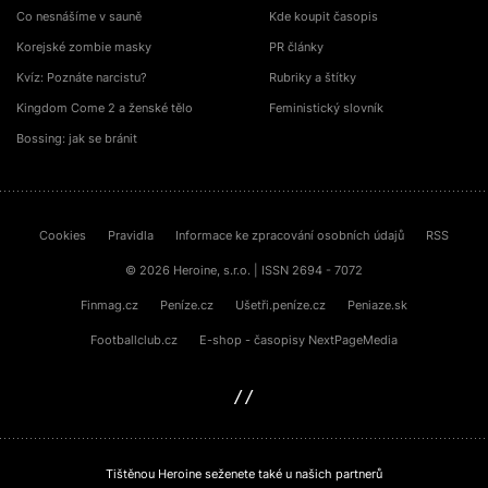
Co nesnášíme v sauně
Kde koupit časopis
Korejské zombie masky
PR články
Kvíz: Poznáte narcistu?
Rubriky a štítky
Kingdom Come 2 a ženské tělo
Feministický slovník
Bossing: jak se bránit
Cookies
Pravidla
Informace ke zpracování osobních údajů
RSS
© 2026 Heroine, s.r.o. | ISSN 2694 - 7072
Finmag.cz
Peníze.cz
Ušetři.peníze.cz
Peniaze.sk
Footballclub.cz
E-shop - časopisy NextPageMedia
sinfin.digital
Tištěnou Heroine seženete také u našich partnerů