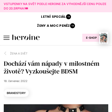
VSTUPENKY NA SVĚT PODLE HEROINE ZA VÝHODNĚJŠÍ CENU POUZE
DO 20.SRPNA!🎟️
LETNÍ
SPECIÁL
ŽENY A
MOC PENĚZ
E-SHOP
ŽENA A SVĚT
Dochází vám nápady v milostném
životě? Vyzkoušejte BDSM
18. červenec 2022
BRANDSTORY