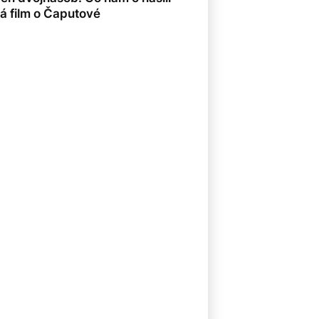
ká film o Čaputové
8