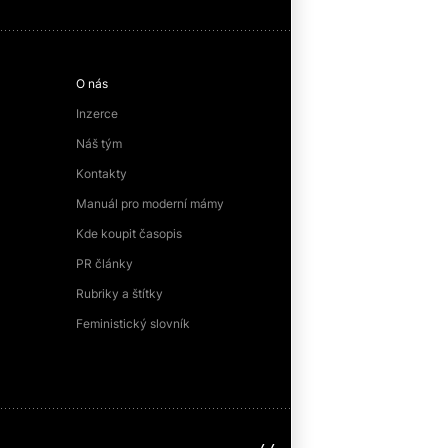
O nás
Inzerce
Náš tým
Kontakty
Manuál pro moderní mámy
Kde koupit časopis
PR články
Rubriky a štítky
Feministický slovník