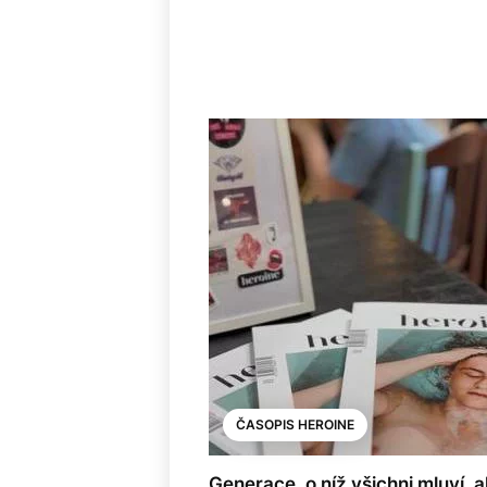
ČASOPIS HEROINE
Generace, o níž všichni mluví, al