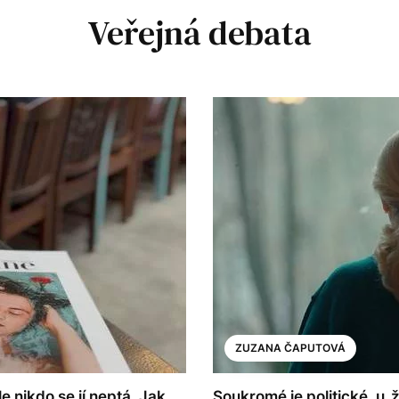
Veřejná debata
ZUZANA ČAPUTOVÁ
e nikdo se jí neptá. Jak
Soukromé je politické, u 