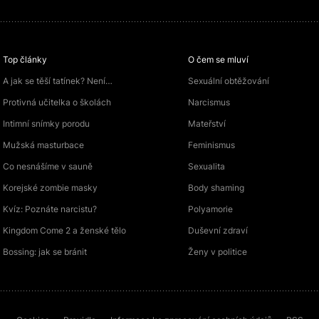
Top články
O čem se mluví
A jak se těší tatínek? Není…
Sexuální obtěžování
Protivná učitelka o školách
Narcismus
Intimní snímky porodu
Mateřství
Mužská masturbace
Feminismus
Co nesnášíme v sauně
Sexualita
Korejské zombie masky
Body shaming
Kvíz: Poznáte narcistu?
Polyamorie
Kingdom Come 2 a ženské tělo
Duševní zdraví
Bossing: jak se bránit
Ženy v politice