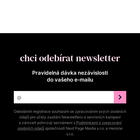
chci odebírat newsletter
Pravidelná dávka nezávislosti
do vašeho e‑mailu
Odesláním registrace souhlasím se zpracováním svých osobních
údajů pro účely zasílání Newsletteru a servisních kampaní
a zároveň potvrzuji seznámení s
Podmínkami o zpracování
osobních údajů
společností Next Page Media s.r.o. a Heroine
s.r.o.