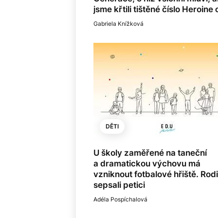
jsme křtili tištěné číslo Heroine
Gabriela Knížková
DĚTI
U školy zaměřené na taneční
a dramatickou výchovu má
vzniknout fotbalové hřiště. Rod
sepsali petici
Adéla Pospíchalová