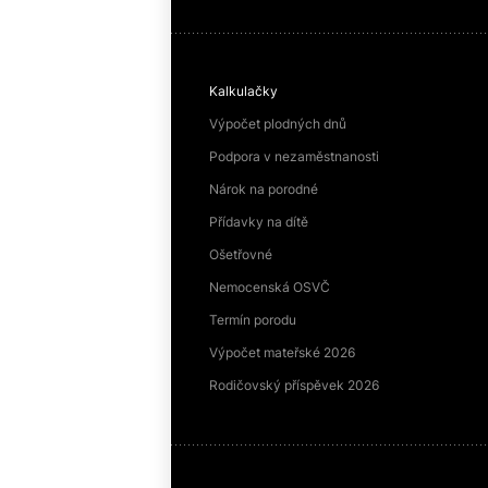
Kalkulačky
Výpočet plodných dnů
Podpora v nezaměstnanosti
Nárok na porodné
Přídavky na dítě
Ošetřovné
Nemocenská OSVČ
Termín porodu
Výpočet mateřské 2026
Rodičovský příspěvek 2026