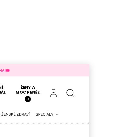
A!🎟️
NÍ
ŽENY A
IÁL
MOC PENĚZ
ŽENSKÉ ZDRAVÍ
SPECIÁLY