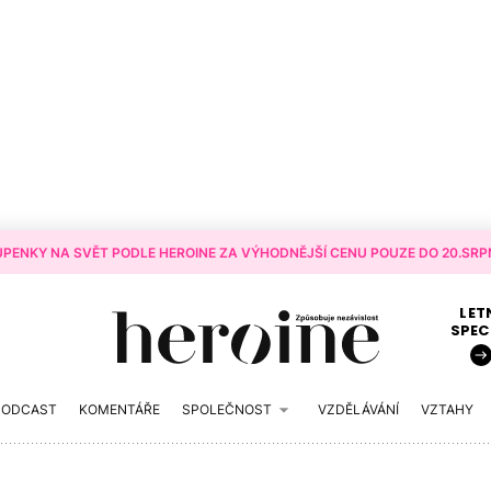
PENKY NA SVĚT PODLE HEROINE ZA VÝHODNĚJŠÍ CENU POUZE DO 20.SRPN
LET
SPEC
PODCAST
KOMENTÁŘE
SPOLEČNOST
VZDĚLÁVÁNÍ
VZTAHY