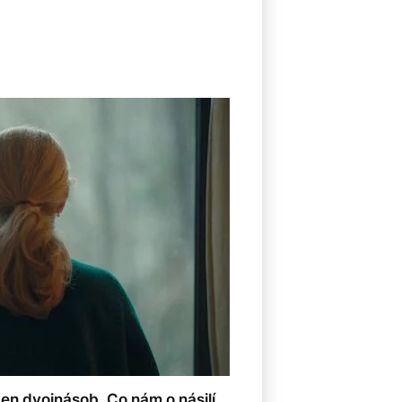
žen dvojnásob. Co nám o násilí