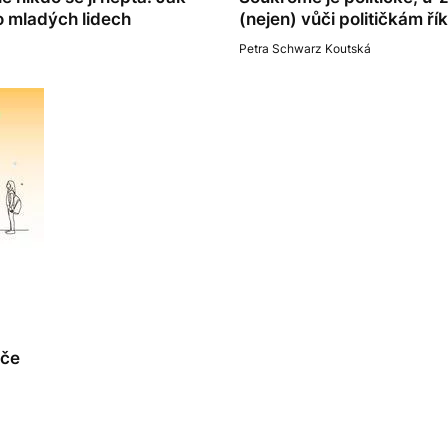
 o mladých lidech
(nejen) vůči političkám ří
Petra Schwarz Koutská
iče