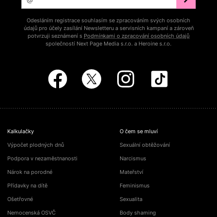
Odesláním registrace souhlasím se zpracováním svých osobních
údajů pro účely zasílání Newsletteru a servisních kampaní a zároveň
potvrzuji seznámení s
Podmínkami o zpracování osobních údajů
společností Next Page Media s.r.o. a Heroine s.r.o.
Kalkulačky
O čem se mluví
Výpočet plodných dnů
Sexuální obtěžování
Podpora v nezaměstnanosti
Narcismus
Nárok na porodné
Mateřství
Přídavky na dítě
Feminismus
Ošetřovné
Sexualita
Nemocenská OSVČ
Body shaming