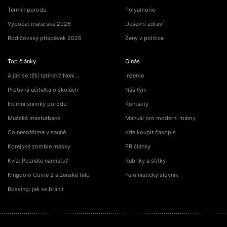
Termín porodu
Polyamorie
Výpočet mateřské 2026
Duševní zdraví
Rodičovský příspěvek 2026
Ženy v politice
Top články
O nás
A jak se těší tatínek? Není…
Inzerce
Protivná učitelka o školách
Náš tým
Intimní snímky porodu
Kontakty
Mužská masturbace
Manuál pro moderní mámy
Co nesnášíme v sauně
Kde koupit časopis
Korejské zombie masky
PR články
Kvíz: Poznáte narcistu?
Rubriky a štítky
Kingdom Come 2 a ženské tělo
Feministický slovník
Bossing: jak se bránit