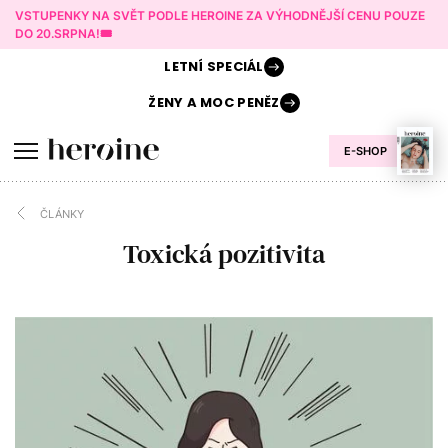
VSTUPENKY NA SVĚT PODLE HEROINE ZA VÝHODNĚJŠÍ CENU POUZE
DO 20.SRPNA!🎟️
LETNÍ
SPECIÁL
ŽENY A
MOC PENĚZ
E-SHOP
ČLÁNKY
Toxická pozitivita