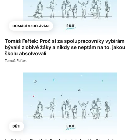
DOMÁCÍ VZDĚLÁVÁNÍ
Tomáš Feřtek: Proč si za spolupracovníky vybírám
bývalé zlobivé žáky a nikdy se neptám na to, jakou
školu absolvovali
Tomáš Feřtek
DĚTI