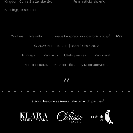
Kingdom Come 2 a ženské tělo
Feministický slovník
Bossing: jak se bránit
Cookies
Pravidla
Informace ke zpracování osobních údajů
RSS
© 2026 Heroine, s.r.o. | ISSN 2694 - 7072
Finmag.cz
Peníze.cz
Ušetři.peníze.cz
Peniaze.sk
Footballclub.cz
E-shop - časopisy NextPageMedia
sinfin.digital
Tištěnou Heroine seženete také u našich partnerů