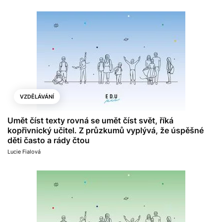
VZDĚLÁVÁNÍ
Umět číst texty rovná se umět číst svět, říká
kopřivnický učitel. Z průzkumů vyplývá, že úspěšné
děti často a rády čtou
Lucie Fialová