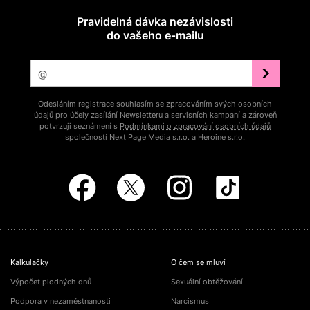
Pravidelná dávka nezávislosti
do vašeho e‑mailu
Odesláním registrace souhlasím se zpracováním svých osobních
údajů pro účely zasílání Newsletteru a servisních kampaní a zároveň
potvrzuji seznámení s
Podmínkami o zpracování osobních údajů
společností Next Page Media s.r.o. a Heroine s.r.o.
Kalkulačky
O čem se mluví
Výpočet plodných dnů
Sexuální obtěžování
Podpora v nezaměstnanosti
Narcismus