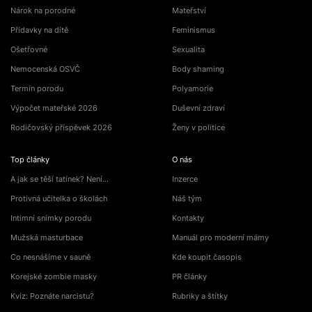
Nárok na porodné
Mateřství
Přídavky na dítě
Feminismus
Ošetřovné
Sexualita
Nemocenská OSVČ
Body shaming
Termín porodu
Polyamorie
Výpočet mateřské 2026
Duševní zdraví
Rodičovský příspěvek 2026
Ženy v politice
Top články
O nás
A jak se těší tatínek? Není…
Inzerce
Protivná učitelka o školách
Náš tým
Intimní snímky porodu
Kontakty
Mužská masturbace
Manuál pro moderní mámy
Co nesnášíme v sauně
Kde koupit časopis
Korejské zombie masky
PR články
Kvíz: Poznáte narcistu?
Rubriky a štítky