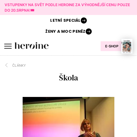
VSTUPENKY NA SVĚT PODLE HEROINE ZA VÝHODNĚJŠÍ CENU POUZE
DO 20.SRPNA!🎟️
LETNÍ
SPECIÁL
ŽENY A
MOC PENĚZ
E-SHOP
ČLÁNKY
Škola