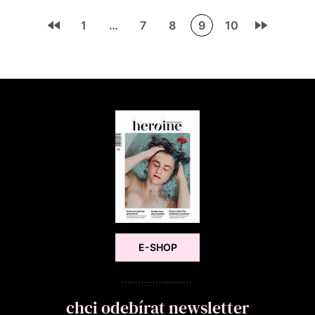
1
…
7
8
9
10
E-SHOP
chci odebírat newsletter