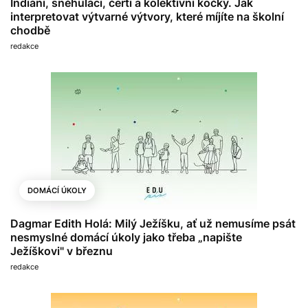
Indiáni, sněhuláci, čerti a kolektivní kočky. Jak
interpretovat výtvarné výtvory, které míjíte na školní
chodbě
redakce
DOMÁCÍ ÚKOLY
Dagmar Edith Holá: Milý Ježíšku, ať už nemusíme psát
nesmyslné domácí úkoly jako třeba „napište
Ježíškovi" v březnu
redakce