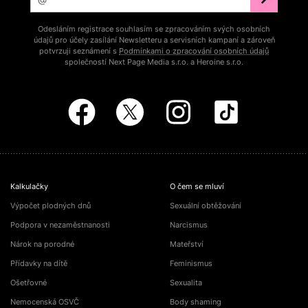
Odesláním registrace souhlasím se zpracováním svých osobních
údajů pro účely zasílání Newsletteru a servisních kampaní a zároveň
potvrzuji seznámení s
Podmínkami o zpracování osobních údajů
společností Next Page Media s.r.o. a Heroine s.r.o.
Kalkulačky
O čem se mluví
Výpočet plodných dnů
Sexuální obtěžování
Podpora v nezaměstnanosti
Narcismus
Nárok na porodné
Mateřství
Přídavky na dítě
Feminismus
Ošetřovné
Sexualita
Nemocenská OSVČ
Body shaming