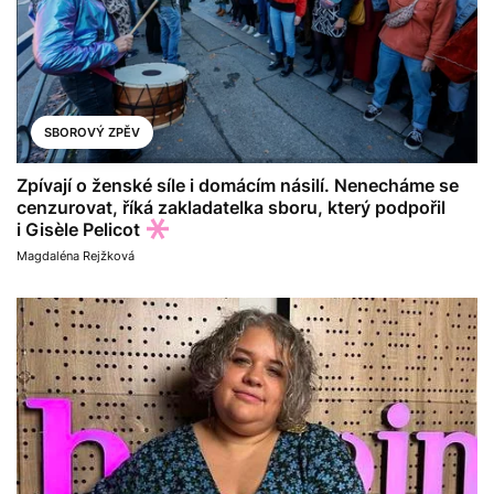
SBOROVÝ ZPĚV
Zpívají o ženské síle i domácím násilí. Nenecháme se
cenzurovat, říká zakladatelka sboru, který podpořil
i Gisèle Pelicot
Magdaléna Rejžková