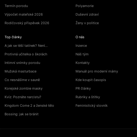
Termín porodu
Polyamorie
Výpočet mateřské 2026
Duševní zdraví
Rodičovský příspěvek 2026
Ženy v politice
Top články
O nás
A jak se těší tatínek? Není…
Inzerce
Protivná učitelka o školách
Náš tým
Intimní snímky porodu
Kontakty
Mužská masturbace
Manuál pro moderní mámy
Co nesnášíme v sauně
Kde koupit časopis
Korejské zombie masky
PR články
Kvíz: Poznáte narcistu?
Rubriky a štítky
Kingdom Come 2 a ženské tělo
Feministický slovník
Bossing: jak se bránit