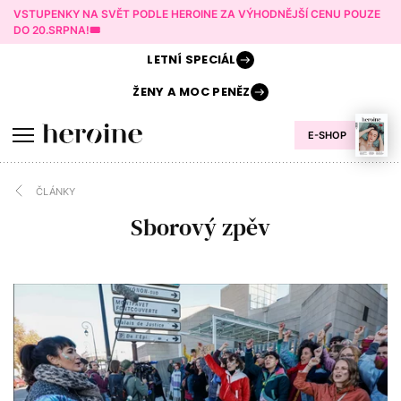
VSTUPENKY NA SVĚT PODLE HEROINE ZA VÝHODNĚJŠÍ CENU POUZE
DO 20.SRPNA!🎟️
LETNÍ
SPECIÁL
ŽENY A
MOC PENĚZ
E-SHOP
ČLÁNKY
Sborový zpěv