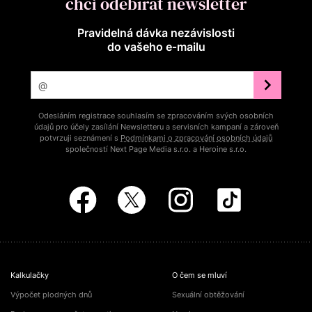
chci odebírat newsletter
Pravidelná dávka nezávislosti
do vašeho e‑mailu
Odesláním registrace souhlasím se zpracováním svých osobních
údajů pro účely zasílání Newsletteru a servisních kampaní a zároveň
potvrzuji seznámení s
Podmínkami o zpracování osobních údajů
společností Next Page Media s.r.o. a Heroine s.r.o.
Kalkulačky
O čem se mluví
Výpočet plodných dnů
Sexuální obtěžování