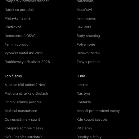
Podpora v nezaměstnanosti
Narcismus
Nárok na porodné
Mateřství
Přídavky na dítě
Feminismus
Ošetřovné
Sexualita
Nemocenská OSVČ
Body shaming
Termín porodu
Polyamorie
Výpočet mateřské 2026
Duševní zdraví
Rodičovský příspěvek 2026
Ženy v politice
Top články
O nás
A jak se těší tatínek? Není…
Inzerce
Protivná učitelka o školách
Náš tým
Intimní snímky porodu
Kontakty
Mužská masturbace
Manuál pro moderní mámy
Co nesnášíme v sauně
Kde koupit časopis
Korejské zombie masky
PR články
Kvíz: Poznáte narcistu?
Rubriky a štítky