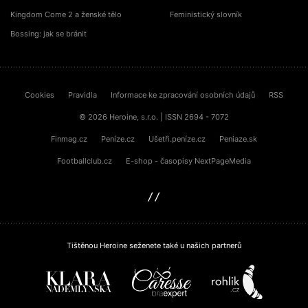
Kingdom Come 2 a ženské tělo
Feministický slovník
Bossing: jak se bránit
Cookies
Pravidla
Informace ke zpracování osobních údajů
RSS
© 2026 Heroine, s.r.o. | ISSN 2694 - 7072
Finmag.cz
Peníze.cz
Ušetři.peníze.cz
Peniaze.sk
Footballclub.cz
E-shop - časopisy NextPageMedia
sinfin.digital
Tištěnou Heroine seženete také u našich partnerů