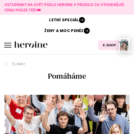
VSTUPENKY NA SVĚT PODLE HEROINE V PRODEJI! ZA VÝHODNĚJŠÍ
CENU POUZE TEĎ!🎟️
LETNÍ
SPECIÁL
ŽENY A
MOC PENĚZ
E-SHOP
ČLÁNKY
Pomáháme