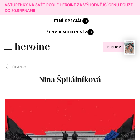
VSTUPENKY NA SVĚT PODLE HEROINE ZA VÝHODNĚJŠÍ CENU POUZE
DO 20.SRPNA!🎟️
LETNÍ
SPECIÁL
ŽENY A
MOC PENĚZ
E-SHOP
ČLÁNKY
Nina Špitálníková