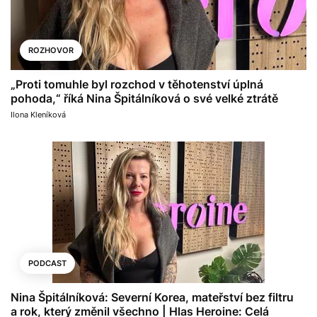
ROZHOVOR
„Proti tomuhle byl rozchod v těhotenství úplná
pohoda,“ říká Nina Špitálníková o své velké ztrátě
Ilona Kleníková
PODCAST
Nina Špitálníková: Severní Korea, mateřství bez filtru
a rok, který změnil všechno | Hlas Heroine: Celá