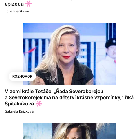
epizoda
Ilona Kleníková
ROZHOVOR
V zemi krále Totáče. „Řada Severokorejců
a Severokorejek má na dětství krásné vzpomínky,“ říká
Špitálníková
Gabriela Knížková