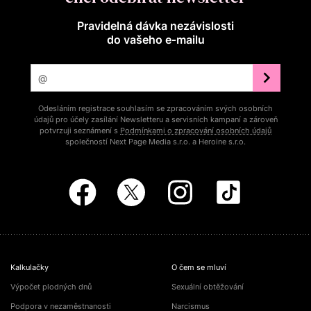
Pravidelná dávka nezávislosti
do vašeho e‑mailu
Odesláním registrace souhlasím se zpracováním svých osobních
údajů pro účely zasílání Newsletteru a servisních kampaní a zároveň
potvrzuji seznámení s
Podmínkami o zpracování osobních údajů
společností Next Page Media s.r.o. a Heroine s.r.o.
Kalkulačky
O čem se mluví
Výpočet plodných dnů
Sexuální obtěžování
Podpora v nezaměstnanosti
Narcismus