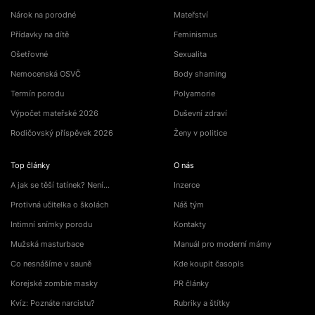
Nárok na porodné
Mateřství
Přídavky na dítě
Feminismus
Ošetřovné
Sexualita
Nemocenská OSVČ
Body shaming
Termín porodu
Polyamorie
Výpočet mateřské 2026
Duševní zdraví
Rodičovský příspěvek 2026
Ženy v politice
Top články
O nás
A jak se těší tatínek? Není…
Inzerce
Protivná učitelka o školách
Náš tým
Intimní snímky porodu
Kontakty
Mužská masturbace
Manuál pro moderní mámy
Co nesnášíme v sauně
Kde koupit časopis
Korejské zombie masky
PR články
Kvíz: Poznáte narcistu?
Rubriky a štítky