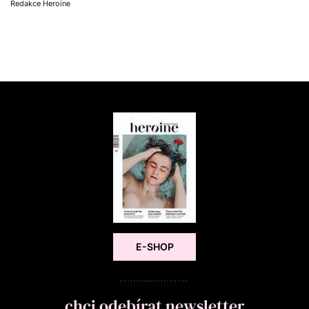
Redakce Heroine
E-SHOP
chci odebírat newsletter