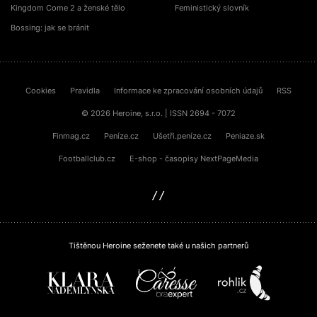
Kingdom Come 2 a ženské tělo
Feministický slovník
Bossing: jak se bránit
Cookies
Pravidla
Informace ke zpracování osobních údajů
RSS
© 2026 Heroine, s.r.o. | ISSN 2694 - 7072
Finmag.cz
Peníze.cz
Ušetři.peníze.cz
Peniaze.sk
Footballclub.cz
E-shop - časopisy NextPageMedia
sinfin.digital
Tištěnou Heroine seženete také u našich partnerů