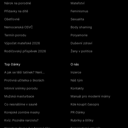
Nárok na porodné
Mateřství
Přídavky na dítě
Feminismus
Ošetřovné
Sexualita
Nemocenská OSVČ
Body shaming
Termín porodu
Polyamorie
Výpočet mateřské 2026
Duševní zdraví
Rodičovský příspěvek 2026
Ženy v politice
Top články
O nás
A jak se těší tatínek? Není…
Inzerce
Protivná učitelka o školách
Náš tým
Intimní snímky porodu
Kontakty
Mužská masturbace
Manuál pro moderní mámy
Co nesnášíme v sauně
Kde koupit časopis
Korejské zombie masky
PR články
Kvíz: Poznáte narcistu?
Rubriky a štítky