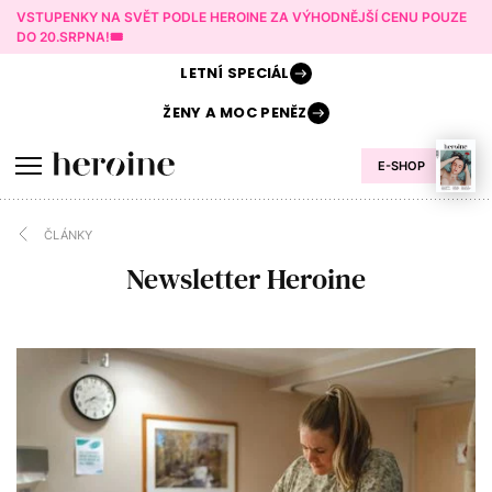
VSTUPENKY NA SVĚT PODLE HEROINE ZA VÝHODNĚJŠÍ CENU POUZE
DO 20.SRPNA!🎟️
LETNÍ
SPECIÁL
ŽENY A
MOC PENĚZ
E-SHOP
ČLÁNKY
Newsletter Heroine