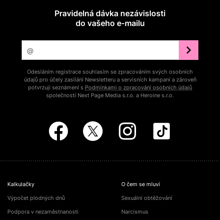
Pravidelná dávka nezávislosti
do vašeho e‑mailu
Odesláním registrace souhlasím se zpracováním svých osobních
údajů pro účely zasílání Newsletteru a servisních kampaní a zároveň
potvrzuji seznámení s
Podmínkami o zpracování osobních údajů
společností Next Page Media s.r.o. a Heroine s.r.o.
Kalkulačky
O čem se mluví
Výpočet plodných dnů
Sexuální obtěžování
Podpora v nezaměstnanosti
Narcismus