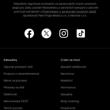
Odesláním registrace souhlasím se zpracováním svých osobních
údajů pro účely zasílání Newsletteru a servisních kampaní a zároveň
potvrzuji seznámení s
Podmínkami o zpracování osobních údajů
společností Next Page Media s.r.o. a Heroine s.r.o.
Kalkulačky
O čem se mluví
Výpočet plodných dnů
Sexuální obtěžování
Podpora v nezaměstnanosti
Narcismus
Nárok na porodné
Mateřství
Přídavky na dítě
Feminismus
Ošetřovné
Sexualita
Nemocenská OSVČ
Body shaming
Termín porodu
Polyamorie