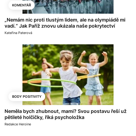
KOMENTÁŘ
„Nemám nic proti tlustým lidem, ale na olympiádě mi
vadí.“ Jak Paříž znovu ukázala naše pokrytectví
Kateřina Paterová
BODY POSITIVITY
Neměla bych zhubnout, mami? Svou postavu řeší už
pětileté holčičky, říká psycholožka
Redakce Heroine