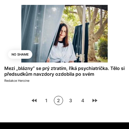
NO SHAME
Mezi „blázny“ se prý ztratím, říká psychiatrička. Tělo si
předsudkům navzdory ozdobila po svém
Redakce Heroine
1
2
3
4