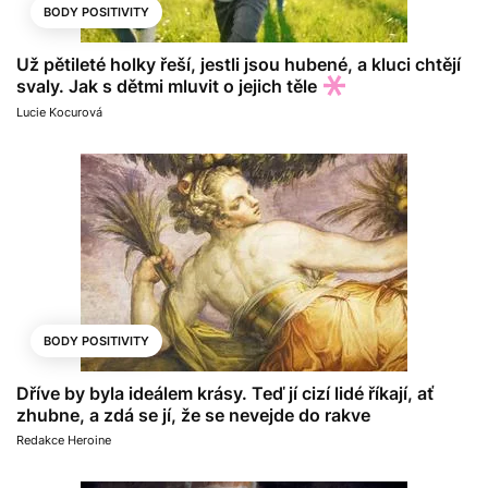
BODY POSITIVITY
Už pětileté holky řeší, jestli jsou hubené, a kluci chtějí
svaly. Jak s dětmi mluvit o jejich těle
Lucie Kocurová
BODY POSITIVITY
Dříve by byla ideálem krásy. Teď jí cizí lidé říkají, ať
zhubne, a zdá se jí, že se nevejde do rakve
Redakce Heroine