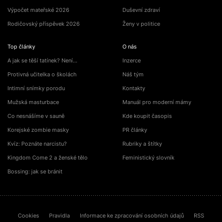
Výpočet mateřské 2026
Duševní zdraví
Rodičovský příspěvek 2026
Ženy v politice
Top články
O nás
A jak se těší tatínek? Není…
Inzerce
Protivná učitelka o školách
Náš tým
Intimní snímky porodu
Kontakty
Mužská masturbace
Manuál pro moderní mámy
Co nesnášíme v sauně
Kde koupit časopis
Korejské zombie masky
PR články
Kvíz: Poznáte narcistu?
Rubriky a štítky
Kingdom Come 2 a ženské tělo
Feministický slovník
Bossing: jak se bránit
Cookies
Pravidla
Informace ke zpracování osobních údajů
RSS