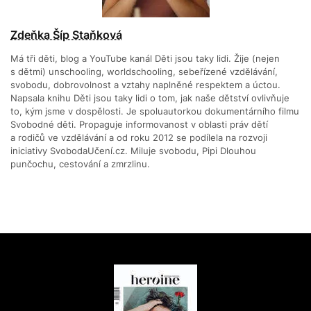
Zdeňka Šíp Staňková
Má tři děti, blog a YouTube kanál Děti jsou taky lidi. Žije (nejen
s dětmi) unschooling, worldschooling, sebeřízené vzdělávání,
svobodu, dobrovolnost a vztahy naplněné respektem a úctou.
Napsala knihu Děti jsou taky lidi o tom, jak naše dětství ovlivňuje
to, kým jsme v dospělosti. Je spoluautorkou dokumentárního filmu
Svobodné děti. Propaguje informovanost v oblasti práv dětí
a rodičů ve vzdělávání a od roku 2012 se podílela na rozvoji
iniciativy SvobodaUčení.cz. Miluje svobodu, Pipi Dlouhou
punčochu, cestování a zmrzlinu.