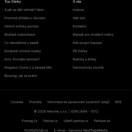
Top články
O nás
A jak se těší tatínek? Není…
Inzerce
Protivná učitelka o školách
Náš tým
Intimní snímky porodu
Kontakty
Mužská masturbace
Manuál pro moderní mámy
Co nesnášíme v sauně
Kde koupit časopis
Korejské zombie masky
PR články
Kvíz: Poznáte narcistu?
Rubriky a štítky
Kingdom Come 2 a ženské tělo
Feministický slovník
Bossing: jak se bránit
Cookies
Pravidla
Informace ke zpracování osobních údajů
RSS
© 2026 Heroine, s.r.o. | ISSN 2694 - 7072
Finmag.cz
Peníze.cz
Ušetři.peníze.cz
Peniaze.sk
Footballclub.cz
E-shop - časopisy NextPageMedia