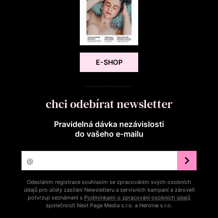
E-SHOP
chci odebírat newsletter
Pravidelná dávka nezávislosti
do vašeho e‑mailu
Odesláním registrace souhlasím se zpracováním svých osobních
údajů pro účely zasílání Newsletteru a servisních kampaní a zároveň
potvrzuji seznámení s
Podmínkami o zpracování osobních údajů
společností Next Page Media s.r.o. a Heroine s.r.o.