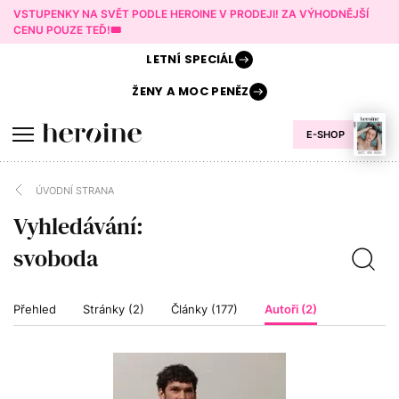
VSTUPENKY NA SVĚT PODLE HEROINE V PRODEJI! ZA VÝHODNĚJŠÍ
CENU POUZE TEĎ!🎟️
LETNÍ
SPECIÁL
ŽENY A
MOC PENĚZ
E-SHOP
ÚVODNÍ STRANA
Vyhledávání:
Přehled
Stránky (2)
Články (177)
Autoři (2)