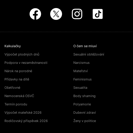
Kalkulačky
O čem se mluví
Výpočet plodných dnů
Sexuální obtěžování
Podpora v nezaměstnanosti
Narcismus
Nárok na porodné
Mateřství
Přídavky na dítě
Feminismus
Ošetřovné
Sexualita
Nemocenská OSVČ
Body shaming
Termín porodu
Polyamorie
Výpočet mateřské 2026
Duševní zdraví
Rodičovský příspěvek 2026
Ženy v politice