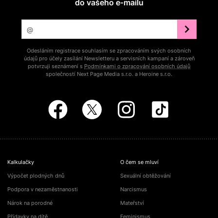
do vašeho e‑mailu
Odesláním registrace souhlasím se zpracováním svých osobních
údajů pro účely zasílání Newsletteru a servisních kampaní a zároveň
potvrzuji seznámení s
Podmínkami o zpracování osobních údajů
společností Next Page Media s.r.o. a Heroine s.r.o.
Kalkulačky
O čem se mluví
Výpočet plodných dnů
Sexuální obtěžování
Podpora v nezaměstnanosti
Narcismus
Nárok na porodné
Mateřství
Přídavky na dítě
Feminismus