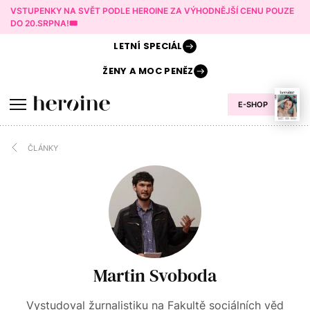
VSTUPENKY NA SVĚT PODLE HEROINE ZA VÝHODNĚJŠÍ CENU POUZE
DO 20.SRPNA!🎟️
LETNÍ
SPECIÁL
ŽENY A
MOC PENĚZ
E-SHOP
ČLÁNKY
Martin Svoboda
Vystudoval žurnalistiku na Fakultě sociálních věd