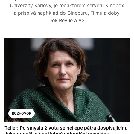
Univerzity Karlovy, je redaktorem serveru Kinobox
a přispívá například do Cinepuru, Filmu a doby,
Dok.Revue a A2.
ROZHOVOR
Teller: Po smyslu života se nejlépe pátrá dospívajícím.
Jako dospělí už potřebné odhodlání nenajdou