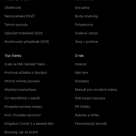
Ošetřovné
Sexualita
Nemocenská OSVČ
Body shaming
Termín porodu
Polyamorie
Výpočet mateřské 2026
Duševní zdraví
Rodičovský příspěvek 2026
Ženy v politice
Top články
O nás
A jak se těší tatínek? Není…
Inzerce
Protivná učitelka o školách
Náš tým
Intimní snímky porodu
Kontakty
Mužská masturbace
Manuál pro moderní mámy
Co nesnášíme v sauně
Kde koupit časopis
Korejské zombie masky
PR články
Kvíz: Poznáte narcistu?
Rubriky a štítky
Kingdom Come 2 a ženské tělo
Feministický slovník
Bossing: jak se bránit