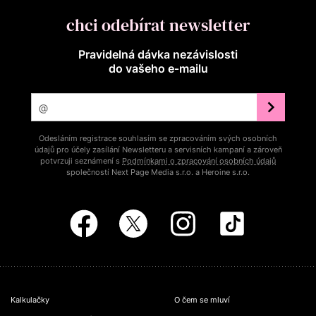
chci odebírat newsletter
Pravidelná dávka nezávislosti
do vašeho e‑mailu
Odesláním registrace souhlasím se zpracováním svých osobních
údajů pro účely zasílání Newsletteru a servisních kampaní a zároveň
potvrzuji seznámení s
Podmínkami o zpracování osobních údajů
společností Next Page Media s.r.o. a Heroine s.r.o.
Kalkulačky
O čem se mluví