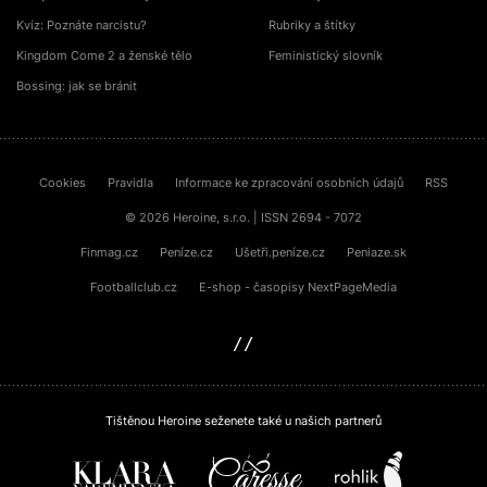
Kvíz: Poznáte narcistu?
Rubriky a štítky
Kingdom Come 2 a ženské tělo
Feministický slovník
Bossing: jak se bránit
Cookies
Pravidla
Informace ke zpracování osobních údajů
RSS
© 2026 Heroine, s.r.o. | ISSN 2694 - 7072
Finmag.cz
Peníze.cz
Ušetři.peníze.cz
Peniaze.sk
Footballclub.cz
E-shop - časopisy NextPageMedia
sinfin.digital
Tištěnou Heroine seženete také u našich partnerů