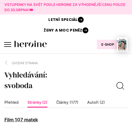
VSTUPENKY NA SVĚT PODLE HEROINE ZA VÝHODNĚJŠÍ CENU POUZE
DO 20.SRPNA!🎟️
LETNÍ
SPECIÁL
ŽENY A
MOC PENĚZ
E-SHOP
ÚVODNÍ STRANA
Vyhledávání:
Přehled
Stránky (2)
Články (177)
Autoři (2)
Film 107 matek