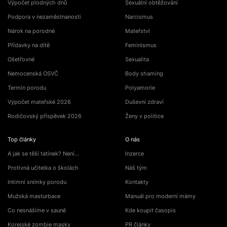
Výpočet plodných dnů
Sexuální obtěžování
Podpora v nezaměstnanosti
Narcismus
Nárok na porodné
Mateřství
Přídavky na dítě
Feminismus
Ošetřovné
Sexualita
Nemocenská OSVČ
Body shaming
Termín porodu
Polyamorie
Výpočet mateřské 2026
Duševní zdraví
Rodičovský příspěvek 2026
Ženy v politice
Top články
O nás
A jak se těší tatínek? Není…
Inzerce
Protivná učitelka o školách
Náš tým
Intimní snímky porodu
Kontakty
Mužská masturbace
Manuál pro moderní mámy
Co nesnášíme v sauně
Kde koupit časopis
Korejské zombie masky
PR články