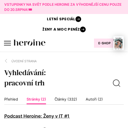
VSTUPENKY NA SVĚT PODLE HEROINE ZA VÝHODNĚJŠÍ CENU POUZE
DO 20.SRPNA!🎟️
LETNÍ
SPECIÁL
ŽENY A
MOC PENĚZ
E-SHOP
ÚVODNÍ STRANA
Vyhledávání:
Přehled
Stránky (2)
Články (332)
Autoři (2)
Podcast Heroine: Ženy v IT #1