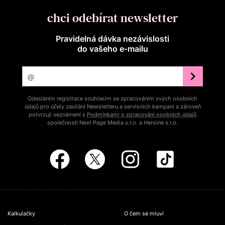
chci odebírat newsletter
Pravidelná dávka nezávislosti
do vašeho e‑mailu
Odesláním registrace souhlasím se zpracováním svých osobních
údajů pro účely zasílání Newsletteru a servisních kampaní a zároveň
potvrzuji seznámení s
Podmínkami o zpracování osobních údajů
společností Next Page Media s.r.o. a Heroine s.r.o.
Kalkulačky
O čem se mluví