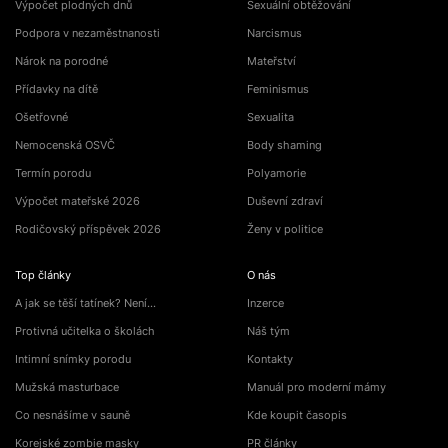
Výpočet plodných dnů
Sexuální obtěžování
Podpora v nezaměstnanosti
Narcismus
Nárok na porodné
Mateřství
Přídavky na dítě
Feminismus
Ošetřovné
Sexualita
Nemocenská OSVČ
Body shaming
Termín porodu
Polyamorie
Výpočet mateřské 2026
Duševní zdraví
Rodičovský příspěvek 2026
Ženy v politice
Top články
O nás
A jak se těší tatínek? Není…
Inzerce
Protivná učitelka o školách
Náš tým
Intimní snímky porodu
Kontakty
Mužská masturbace
Manuál pro moderní mámy
Co nesnášíme v sauně
Kde koupit časopis
Korejské zombie masky
PR články