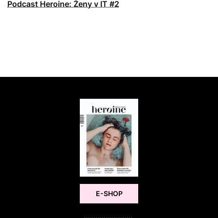
Podcast Heroine: Ženy v IT #2
E-SHOP