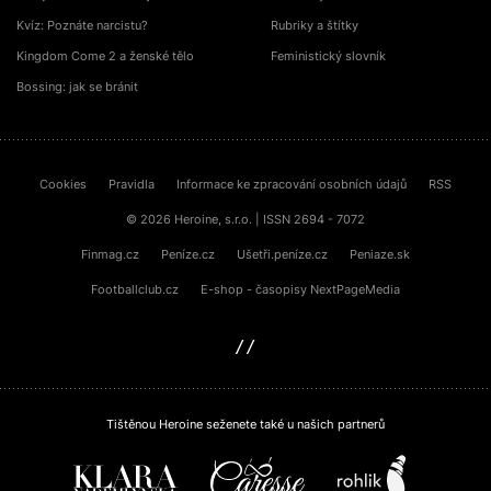
Kvíz: Poznáte narcistu?
Rubriky a štítky
Kingdom Come 2 a ženské tělo
Feministický slovník
Bossing: jak se bránit
Cookies
Pravidla
Informace ke zpracování osobních údajů
RSS
© 2026 Heroine, s.r.o. | ISSN 2694 - 7072
Finmag.cz
Peníze.cz
Ušetři.peníze.cz
Peniaze.sk
Footballclub.cz
E-shop - časopisy NextPageMedia
sinfin.digital
Tištěnou Heroine seženete také u našich partnerů