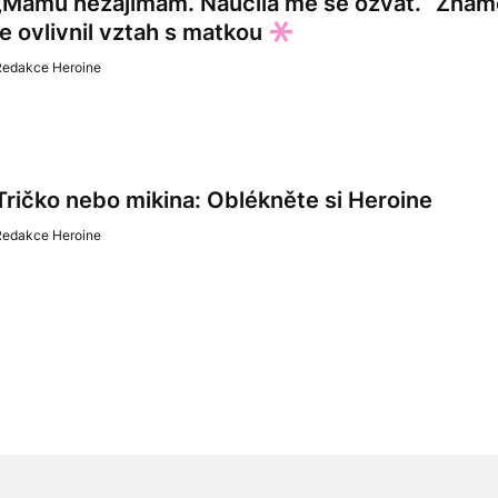
„Mámu nezajímám. Naučila mě se ozvat.“ Známé
je ovlivnil vztah s matkou
Redakce Heroine
Tričko nebo mikina: Oblékněte si Heroine
Redakce Heroine