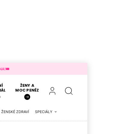
A!🎟️
NÍ
ŽENY A
IÁL
MOC PENĚZ
ŽENSKÉ ZDRAVÍ
SPECIÁLY