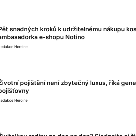
Pět snadných kroků k udržitelnému nákupu ko
ambasadorka e-shopu Notino
Redakce Heroine
Životní pojištění není zbytečný luxus, říká gene
pojišťovny
Redakce Heroine