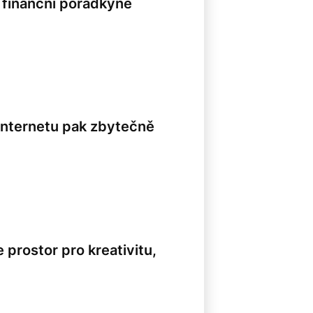
 finanční poradkyně
 internetu pak zbytečně
prostor pro kreativitu,