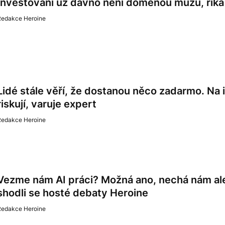
Investování už dávno není doménou mužů, říká
Redakce Heroine
Lidé stále věří, že dostanou něco zadarmo. Na
riskují, varuje expert
Redakce Heroine
Vezme nám AI práci? Možná ano, nechá nám ale 
shodli se hosté debaty Heroine
Redakce Heroine