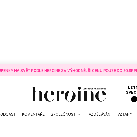
PENKY NA SVĚT PODLE HEROINE ZA VÝHODNĚJŠÍ CENU POUZE DO 20.SRPN
LET
SPEC
PODCAST
KOMENTÁŘE
SPOLEČNOST
VZDĚLÁVÁNÍ
VZTAHY