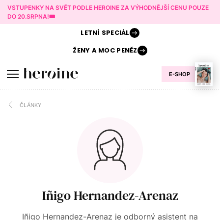
VSTUPENKY NA SVĚT PODLE HEROINE ZA VÝHODNĚJŠÍ CENU POUZE
DO 20.SRPNA!🎟️
LETNÍ
SPECIÁL
ŽENY A
MOC PENĚZ
E-SHOP
ČLÁNKY
Iñigo Hernandez-Arenaz
Iñigo Hernandez-Arenaz je odborný asistent na