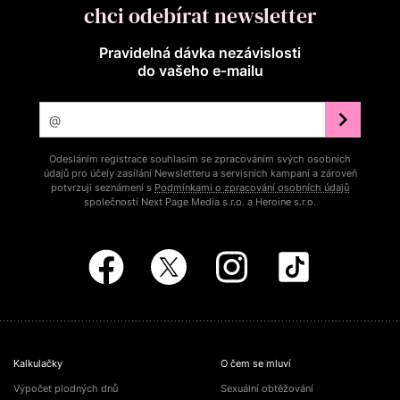
chci odebírat newsletter
Pravidelná dávka nezávislosti
do vašeho e‑mailu
Odesláním registrace souhlasím se zpracováním svých osobních
údajů pro účely zasílání Newsletteru a servisních kampaní a zároveň
potvrzuji seznámení s
Podmínkami o zpracování osobních údajů
společností Next Page Media s.r.o. a Heroine s.r.o.
Kalkulačky
O čem se mluví
Výpočet plodných dnů
Sexuální obtěžování