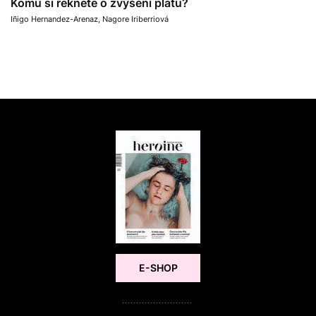
Komu si řeknete o zvýšení platu?
Iñigo Hernandez-Arenaz
,
Nagore Iriberriová
E-SHOP