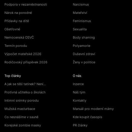
Podpora v nezaměstnanosti
Narcismus
Nárok na porodné
Mateřství
Přídavky na dítě
Feminismus
Ošetřovné
Sexualita
Nemocenská OSVČ
Body shaming
Termín porodu
Polyamorie
Výpočet mateřské 2026
Duševní zdraví
Rodičovský příspěvek 2026
Ženy v politice
Top články
O nás
A jak se těší tatínek? Není…
Inzerce
Protivná učitelka o školách
Náš tým
Intimní snímky porodu
Kontakty
Mužská masturbace
Manuál pro moderní mámy
Co nesnášíme v sauně
Kde koupit časopis
Korejské zombie masky
PR články