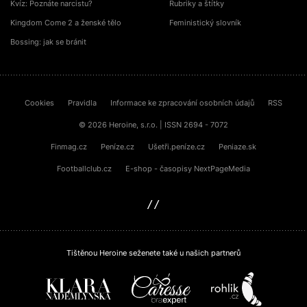
Kvíz: Poznáte narcistu?
Rubriky a štítky
Kingdom Come 2 a ženské tělo
Feministický slovník
Bossing: jak se bránit
Cookies
Pravidla
Informace ke zpracování osobních údajů
RSS
© 2026 Heroine, s.r.o. | ISSN 2694 - 7072
Finmag.cz
Peníze.cz
Ušetři.peníze.cz
Peniaze.sk
Footballclub.cz
E-shop - časopisy NextPageMedia
sinfin.digital
Tištěnou Heroine seženete také u našich partnerů