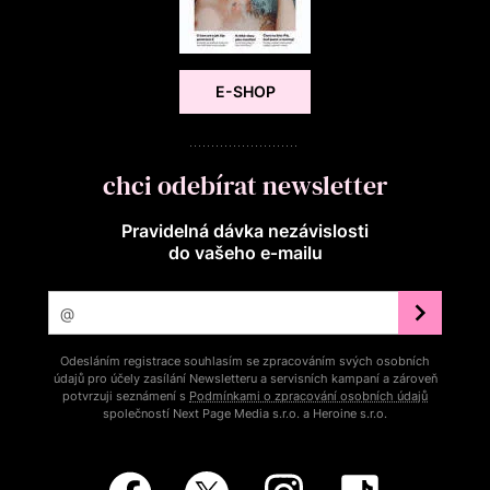
E-SHOP
chci odebírat newsletter
Pravidelná dávka nezávislosti
do vašeho e‑mailu
Odesláním registrace souhlasím se zpracováním svých osobních
údajů pro účely zasílání Newsletteru a servisních kampaní a zároveň
potvrzuji seznámení s
Podmínkami o zpracování osobních údajů
společností Next Page Media s.r.o. a Heroine s.r.o.