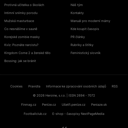
Protivná učitelka o školách
Náš tým
Intimní snímky porodu
Kontakty
Mužská masturbace
Manuál pro moderní mámy
Co nesnášíme v sauně
Kde koupit časopis
Korejské zombie masky
PR články
Kvíz: Poznáte narcistu?
Rubriky a štítky
Kingdom Come 2 a ženské tělo
Feministický slovník
Bossing: jak se bránit
Cookies
Pravidla
Informace ke zpracování osobních údajů
RSS
© 2026 Heroine, s.r.o. | ISSN 2694 - 7072
Finmag.cz
Peníze.cz
Ušetři.peníze.cz
Peniaze.sk
Footballclub.cz
E-shop - časopisy NextPageMedia