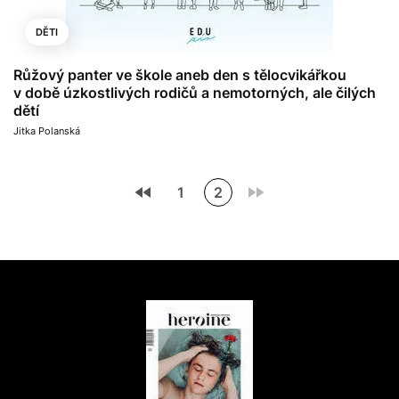
DĚTI
Růžový panter ve škole aneb den s tělocvikářkou
v době úzkostlivých rodičů a nemotorných, ale čilých
dětí
Jitka Polanská
1
2