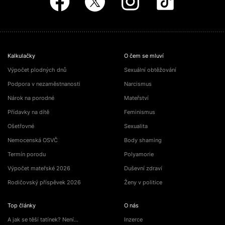
Kalkulačky
O čem se mluví
Výpočet plodných dnů
Sexuální obtěžování
Podpora v nezaměstnanosti
Narcismus
Nárok na porodné
Mateřství
Přídavky na dítě
Feminismus
Ošetřovné
Sexualita
Nemocenská OSVČ
Body shaming
Termín porodu
Polyamorie
Výpočet mateřské 2026
Duševní zdraví
Rodičovský příspěvek 2026
Ženy v politice
Top články
O nás
A jak se těší tatínek? Není…
Inzerce