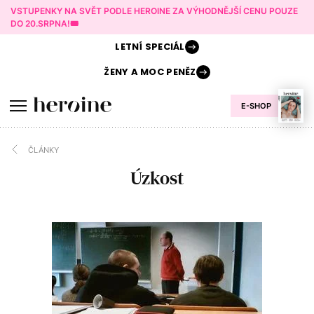
VSTUPENKY NA SVĚT PODLE HEROINE ZA VÝHODNĚJŠÍ CENU POUZE
DO 20.SRPNA!🎟️
LETNÍ
SPECIÁL
ŽENY A
MOC PENĚZ
E-SHOP
ČLÁNKY
Úzkost