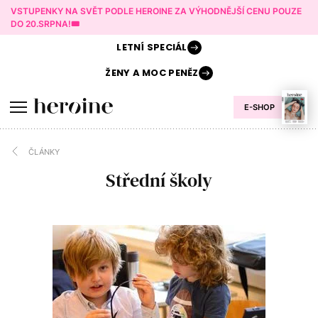
VSTUPENKY NA SVĚT PODLE HEROINE ZA VÝHODNĚJŠÍ CENU POUZE
DO 20.SRPNA!🎟️
LETNÍ
SPECIÁL
ŽENY A
MOC PENĚZ
E-SHOP
ČLÁNKY
Střední školy