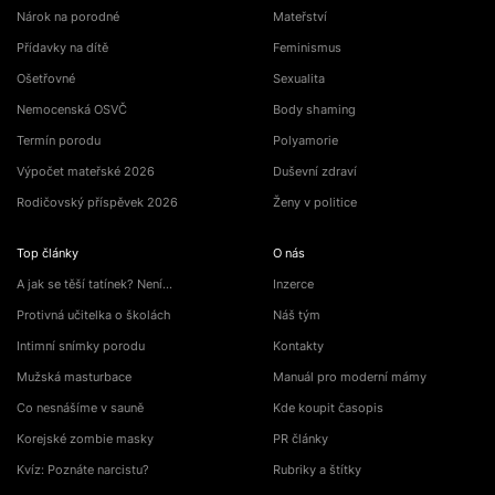
Nárok na porodné
Mateřství
Přídavky na dítě
Feminismus
Ošetřovné
Sexualita
Nemocenská OSVČ
Body shaming
Termín porodu
Polyamorie
Výpočet mateřské 2026
Duševní zdraví
Rodičovský příspěvek 2026
Ženy v politice
Top články
O nás
A jak se těší tatínek? Není…
Inzerce
Protivná učitelka o školách
Náš tým
Intimní snímky porodu
Kontakty
Mužská masturbace
Manuál pro moderní mámy
Co nesnášíme v sauně
Kde koupit časopis
Korejské zombie masky
PR články
Kvíz: Poznáte narcistu?
Rubriky a štítky