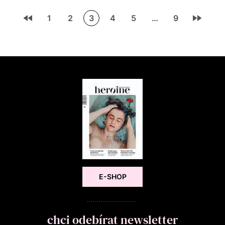
1
2
3
4
5
…
9
E-SHOP
chci odebírat newsletter