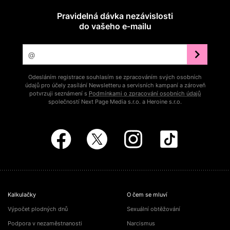
Pravidelná dávka nezávislosti
do vašeho e‑mailu
Odesláním registrace souhlasím se zpracováním svých osobních
údajů pro účely zasílání Newsletteru a servisních kampaní a zároveň
potvrzuji seznámení s
Podmínkami o zpracování osobních údajů
společností Next Page Media s.r.o. a Heroine s.r.o.
Kalkulačky
O čem se mluví
Výpočet plodných dnů
Sexuální obtěžování
Podpora v nezaměstnanosti
Narcismus