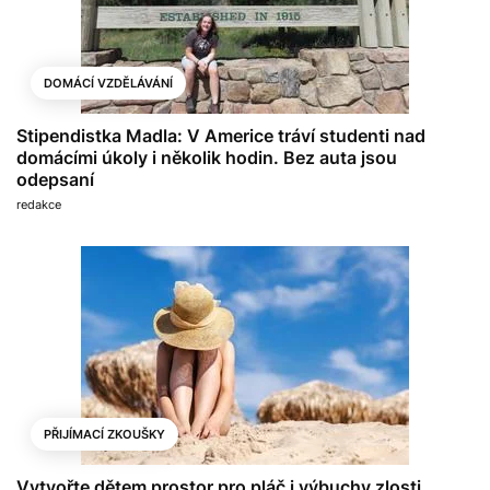
DOMÁCÍ VZDĚLÁVÁNÍ
Stipendistka Madla: V Americe tráví studenti nad
domácími úkoly i několik hodin. Bez auta jsou
odepsaní
redakce
PŘIJÍMACÍ ZKOUŠKY
Vytvořte dětem prostor pro pláč i výbuchy zlosti.