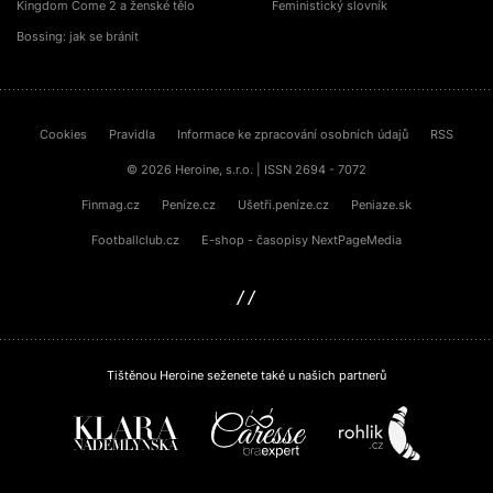
Kingdom Come 2 a ženské tělo
Feministický slovník
Bossing: jak se bránit
Cookies
Pravidla
Informace ke zpracování osobních údajů
RSS
© 2026 Heroine, s.r.o. | ISSN 2694 - 7072
Finmag.cz
Peníze.cz
Ušetři.peníze.cz
Peniaze.sk
Footballclub.cz
E-shop - časopisy NextPageMedia
sinfin.digital
Tištěnou Heroine seženete také u našich partnerů