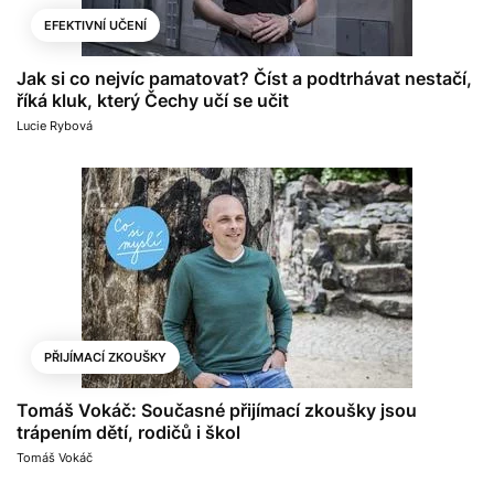
EFEKTIVNÍ UČENÍ
Jak si co nejvíc pamatovat? Číst a podtrhávat nestačí,
říká kluk, který Čechy učí se učit
Lucie Rybová
PŘIJÍMACÍ ZKOUŠKY
Tomáš Vokáč: Současné přijímací zkoušky jsou
trápením dětí, rodičů i škol
Tomáš Vokáč