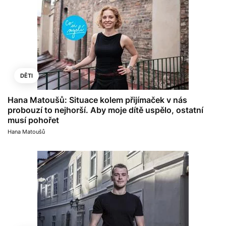
DĚTI
Hana Matoušů: Situace kolem přijímaček v nás
probouzí to nejhorší. Aby moje dítě uspělo, ostatní
musí pohořet
Hana Matoušů