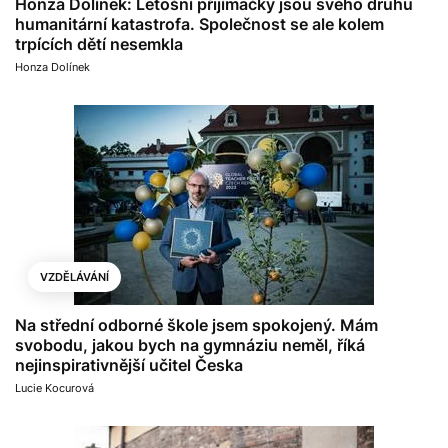
Honza Dolínek: Letošní přijímačky jsou svého druhu
humanitární katastrofa. Společnost se ale kolem
trpících dětí nesemkla
Honza Dolínek
VZDĚLÁVÁNÍ
Na střední odborné škole jsem spokojený. Mám
svobodu, jakou bych na gymnáziu neměl, říká
nejinspirativnější učitel Česka
Lucie Kocurová