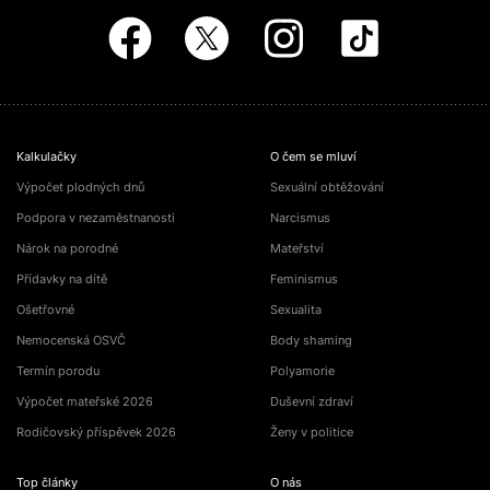
Kalkulačky
O čem se mluví
Výpočet plodných dnů
Sexuální obtěžování
Podpora v nezaměstnanosti
Narcismus
Nárok na porodné
Mateřství
Přídavky na dítě
Feminismus
Ošetřovné
Sexualita
Nemocenská OSVČ
Body shaming
Termín porodu
Polyamorie
Výpočet mateřské 2026
Duševní zdraví
Rodičovský příspěvek 2026
Ženy v politice
Top články
O nás