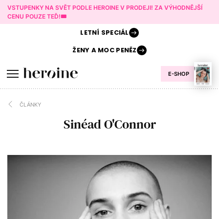
VSTUPENKY NA SVĚT PODLE HEROINE V PRODEJI! ZA VÝHODNĚJŠÍ
CENU POUZE TEĎ!🎟️
LETNÍ
SPECIÁL
ŽENY A
MOC PENĚZ
E-SHOP
ČLÁNKY
Sinéad O'Connor