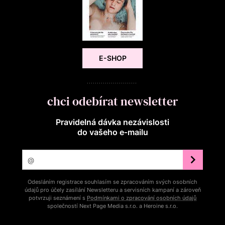
E-SHOP
chci odebírat newsletter
Pravidelná dávka nezávislosti
do vašeho e‑mailu
Odesláním registrace souhlasím se zpracováním svých osobních
údajů pro účely zasílání Newsletteru a servisních kampaní a zároveň
potvrzuji seznámení s
Podmínkami o zpracování osobních údajů
společností Next Page Media s.r.o. a Heroine s.r.o.