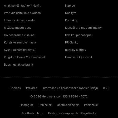
A jak se těší tatínek? Není…
Inzerce
Protivná učitelka o školách
Náš tým
Intimní snímky porodu
Kontakty
Mužská masturbace
Manuál pro moderní mámy
Co nesnášíme v sauně
Kde koupit časopis
Korejské zombie masky
PR články
Kvíz: Poznáte narcistu?
Rubriky a štítky
Kingdom Come 2 a ženské tělo
Feministický slovník
Bossing: jak se bránit
Cookies
Pravidla
Informace ke zpracování osobních údajů
RSS
© 2026 Heroine, s.r.o. | ISSN 2694 - 7072
Finmag.cz
Peníze.cz
Ušetři.peníze.cz
Peniaze.sk
Footballclub.cz
E-shop - časopisy NextPageMedia