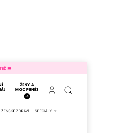
EĎ!🎟️
NÍ
ŽENY A
IÁL
MOC PENĚZ
ŽENSKÉ ZDRAVÍ
SPECIÁLY