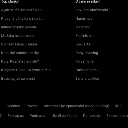
Top články
O čem se mluví
A jak se těší tatínek? Není…
Sexuální obtěžování
Protivná učitelka o školách
Narcismus
Intimní snímky porodu
Mateřství
Mužská masturbace
Feminismus
Co nesnášíme v sauně
Sexualita
Korejské zombie masky
Body shaming
Kvíz: Poznáte narcistu?
Polyamorie
Kingdom Come 2 a ženské tělo
Duševní zdraví
Bossing: jak se bránit
Ženy v politice
Cookies
Pravidla
Informace ke zpracování osobních údajů
RSS
72
Finmag.cz
Peníze.cz
Ušetři.peníze.cz
Peniaze.sk
Footballclub.