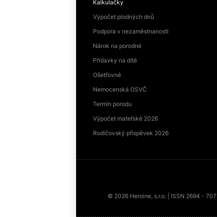
Kalkulačky
Výpočet plodných dnů
Podpora v nezaměstnanosti
Nárok na porodné
Přídavky na dítě
Ošetřovné
Nemocenská OSVČ
Termín porodu
Výpočet mateřské 2026
Rodičovský příspěvek 2026
© 2026 Heroine, s.r.o. | ISSN 2694 - 70