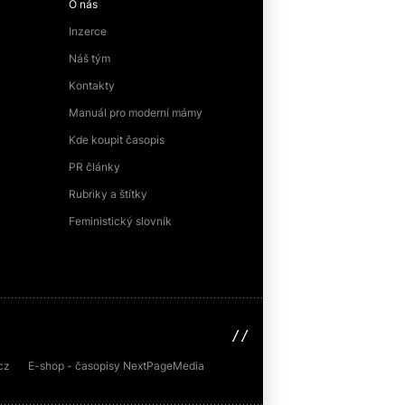
O nás
Inzerce
Náš tým
Kontakty
Manuál pro moderní mámy
Kde koupit časopis
PR články
Rubriky a štítky
Feministický slovník
sinfin.digital
cz
E-shop - časopisy NextPageMedia