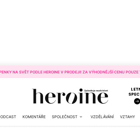
ENKY NA SVĚT PODLE HEROINE V PRODEJI! ZA VÝHODNĚJŠÍ CENU POUZE T
LET
SPEC
PODCAST
KOMENTÁŘE
SPOLEČNOST
VZDĚLÁVÁNÍ
VZTAHY