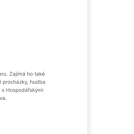
ru. Zajímá ho také
 i procházky, hudba
ad s Hospodářskými
va.
8