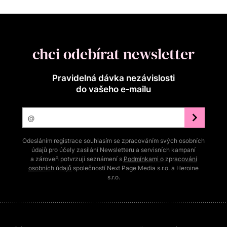
chci odebírat newsletter
Pravidelná dávka nezávislosti
do vašeho e‑mailu
Odesláním registrace souhlasím se zpracováním svých osobních
údajů pro účely zasílání Newsletteru a servisních kampaní
a zároveň potvrzuji seznámení s
Podmínkami o zpracování
osobních údajů
společností Next Page Media s.r.o. a Heroine
s.r.o.