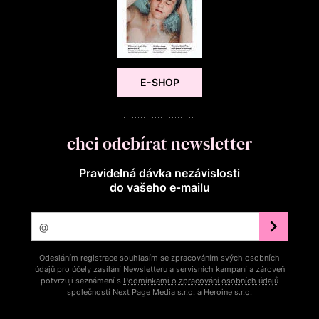
E-SHOP
chci odebírat newsletter
Pravidelná dávka nezávislosti
do vašeho e‑mailu
Odesláním registrace souhlasím se zpracováním svých osobních
údajů pro účely zasílání Newsletteru a servisních kampaní a zároveň
potvrzuji seznámení s
Podmínkami o zpracování osobních údajů
společností Next Page Media s.r.o. a Heroine s.r.o.