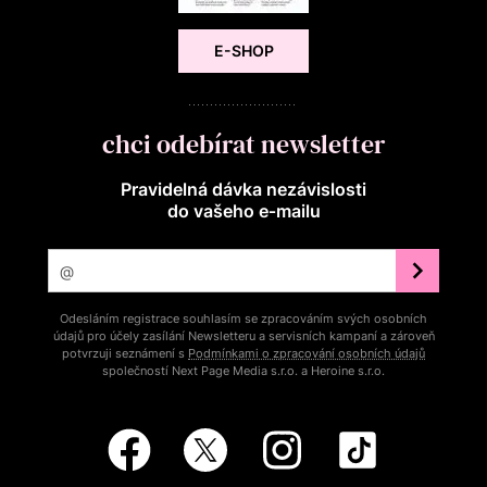
E-SHOP
chci odebírat newsletter
Pravidelná dávka nezávislosti
do vašeho e‑mailu
Odesláním registrace souhlasím se zpracováním svých osobních
údajů pro účely zasílání Newsletteru a servisních kampaní a zároveň
potvrzuji seznámení s
Podmínkami o zpracování osobních údajů
společností Next Page Media s.r.o. a Heroine s.r.o.