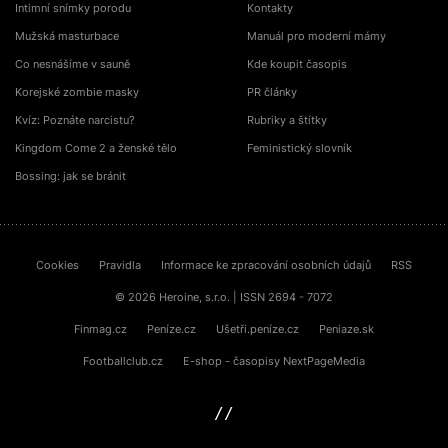
Intimní snímky porodu
Kontakty
Mužská masturbace
Manuál pro moderní mámy
Co nesnášíme v sauně
Kde koupit časopis
Korejské zombie masky
PR články
Kvíz: Poznáte narcistu?
Rubriky a štítky
Kingdom Come 2 a ženské tělo
Feministický slovník
Bossing: jak se bránit
Cookies
Pravidla
Informace ke zpracování osobních údajů
RSS
© 2026 Heroine, s.r.o. | ISSN 2694 - 7072
Finmag.cz
Peníze.cz
Ušetři.peníze.cz
Peniaze.sk
Footballclub.cz
E-shop - časopisy NextPageMedia
sinfin.digital