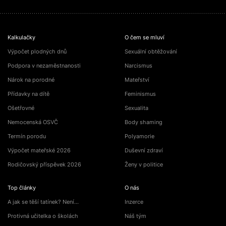
Kalkulačky
O čem se mluví
Výpočet plodných dnů
Sexuální obtěžování
Podpora v nezaměstnanosti
Narcismus
Nárok na porodné
Mateřství
Přídavky na dítě
Feminismus
Ošetřovné
Sexualita
Nemocenská OSVČ
Body shaming
Termín porodu
Polyamorie
Výpočet mateřské 2026
Duševní zdraví
Rodičovský příspěvek 2026
Ženy v politice
Top články
O nás
A jak se těší tatínek? Není…
Inzerce
Protivná učitelka o školách
Náš tým